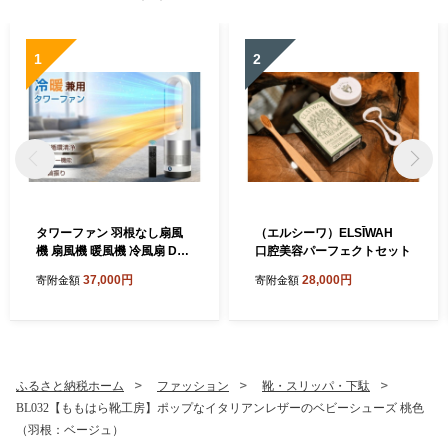
1
2
タワーファン 羽根なし扇風
（エルシーワ）ELSĪWAH
機 扇風機 暖風機 冷風扇 DC
口腔美容パーフェクトセット
モーター 静音運転 サーキュ
37,000円
28,000円
寄附金額
寄附金額
レーター 8段階送風 強風 大
風量 100°左右首振り 9H切タ
イマー 省エネ 節電対策 お手
入れ簡単 省スペース 組み立
て不要 リモコン付 部屋 リビ
ング
ふるさと納税ホーム
ファッション
靴・スリッパ・下駄
BL032【ももはら靴工房】ポップなイタリアンレザーのベビーシューズ 桃色
（羽根：ベージュ）