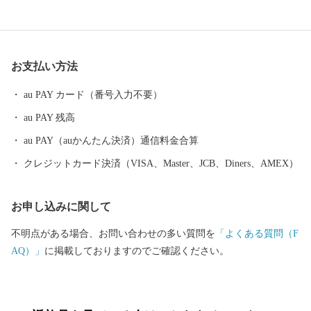
芸術などの豊かさの中で、賑わいや和みを享受し、互いを尊重し
ながら「元気な松戸」「魅力的なふるさと松戸」づくりを進めて
まいります。 皆様のご寄附、ご支援をお待ちしております。 ■□
■……………………………………………………… お礼の品・証明
お支払い方法
書等のお問い合わせはこちらへ 松戸市ふるさと納税事務局 電話
：050-3146-0806（平日9：00～18：00） ＦＡＸ：050-3488-0889 メ
au PAY カード（番号入力不要）
ール：matsudo@furusato-bpo.com
au PAY 残高
………………………………………………………■□■
au PAY（auかんたん決済）通信料金合算
クレジットカード決済（VISA、Master、JCB、Diners、AMEX）
お申し込みに関して
不明点がある場合、お問い合わせの多い質問を
「よくある質問（F
AQ）」
に掲載しておりますのでご確認ください。