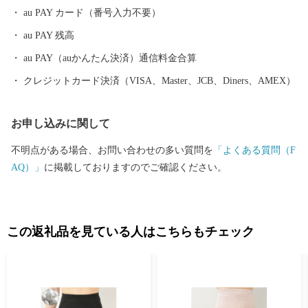
速」で約40分 ・大阪から、「西名阪自動車道」の法隆寺インター
au PAY カード（番号入力不要）
で降り、約20分 ・「南阪奈道路」～「国道165号バイパス」から
au PAY 残高
約10分 ・奈良市から「国道24号」で約50分 ■寄付お申し込み後の
お問い合わせ ふるさと納税サポートセンター TEL：0570-015-482
au PAY（auかんたん決済）通信料金合算
E-mail: ask-fc@furusato-support.jp （平日10時～17時）祝祭日・特定
クレジットカード決済（VISA、Master、JCB、Diners、AMEX）
休業期間を除く ■ワンストップ特例申請書の送付先 〒400-8691 日
本郵便株式会社 甲府中央郵便局 私書箱 第33 号 奈良県大和高田
お申し込みに関して
市 ワンストップ特例申請窓口 SNP 行
不明点がある場合、お問い合わせの多い質問を
「よくある質問（F
AQ）」
に掲載しておりますのでご確認ください。
この返礼品を見ている人はこちらもチェック