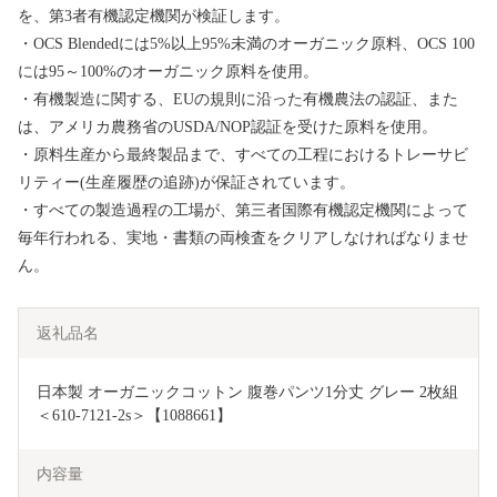
を、第3者有機認定機関が検証します。
・OCS Blendedには5%以上95%未満のオーガニック原料、OCS 100
には95～100%のオーガニック原料を使用。
・有機製造に関する、EUの規則に沿った有機農法の認証、また
は、アメリカ農務省のUSDA/NOP認証を受けた原料を使用。
・原料生産から最終製品まで、すべての工程におけるトレーサビ
リティー(生産履歴の追跡)が保証されています。
・すべての製造過程の工場が、第三者国際有機認定機関によって
毎年行われる、実地・書類の両検査をクリアしなければなりませ
ん。
返礼品名
日本製 オーガニックコットン 腹巻パンツ1分丈 グレー 2枚組
＜610-7121-2s＞【1088661】
内容量