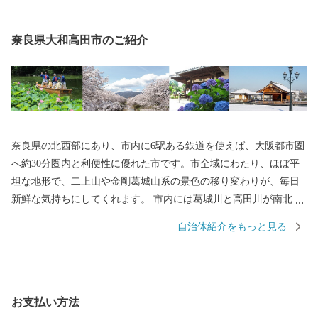
奈良県大和高田市のご紹介
奈良県の北西部にあり、市内に6駅ある鉄道を使えば、大阪都市圏
へ約30分圏内と利便性に優れた市です。市全域にわたり、ほぼ平
坦な地形で、二上山や金剛葛城山系の景色の移り変わりが、毎日
新鮮な気持ちにしてくれます。 市内には葛城川と高田川が南北に
流れ、春になると大中公園を中心に川の両岸南北2.5キロメートル
自治体紹介をもっと見る
にわたり、見事な桜のトンネルが続きます。夜になってもライト
アップされた夜桜を見物する人の波は絶えることなく、奈良県を
代表する桜の名所となっています。 【アクセス】 ・近鉄大阪線大
阪上本町駅から「快速急行」で約30分 ・近鉄南大阪線大阪阿部野
お支払い方法
橋駅から「急行」で約30分 ・JR大和路線天王寺駅から「区間快