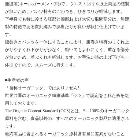
無縫製(ホールガーメント(R))で、ウエスト回りや股上周辺の縫製
が無いため、パンツ特有のごわつき、ひきつりが軽減します。
下半身でも特に冷える腹部と腰部および大切な股間部分は、無縫
製の特徴である変則編みで肌当たりが良い形状に仕上げていま
す。
腹巻きとパンツを一体にすることにより、腹巻き特有のまくれ上
がりやまくれ下がりが少なく、動いてもよれにくく、重なる部分
が無いため、着ぶくれも軽減します。お手洗い時の上げ下げも一
体型ですので、スムーズに行えます。
■生産者の声
「自称オーガニック」ではありません!
世界共通のオーガニック繊維基準「OCS」で認定をされた糸を使
用しております。
The Organic Content Standard (OCS)とは、5～100%のオーガニック
原料を含む、食品以外の、すべてのオーガニック製品に適用され
ます。
最終製品に含まれるオーガニック原料含有量に差異がないこと