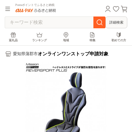
Pontaポイントでふるさと納税
詳細検索
返礼品
ランキング
地域
特集
初めての方
オンラインワンストップ申請対象
愛知県蒲郡市