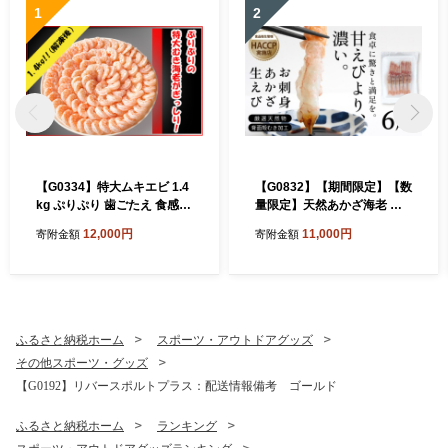
1
2
【G0334】特大ムキエビ 1.4
【G0832】【期間限定】【数
kg ぷりぷり 歯ごたえ 食感
量限定】天然あかざ海老 お
えび うま味 大型 むきえび 下
刺身用 お刺身あかざ海老 ア
12,000円
11,000円
寄附金額
寄附金額
ごしらえ済 バラ凍結 便利 エ
カザエビ 海老 エビ 天然 冷凍
ビチリ 八宝菜 チャーハン パ
海鮮 刺身 お造り 寿司 海鮮丼
スタ カレーライス グラタン
高級食材 希少 グルメ お取り
むきえび
寄せ 人気 おすすめ ギフト 贈
答 海の幸 プリプリ 甘み 旨味
鮮度抜群
ふるさと納税ホーム
スポーツ・アウトドアグッズ
その他スポーツ・グッズ
【G0192】リバースポルトプラス：配送情報備考 ゴールド
ふるさと納税ホーム
ランキング