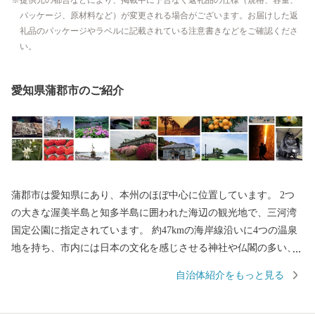
提供元の都合などにより、掲載中に予告なく返礼品の仕様（規格、容量、
パッケージ、原材料など）が変更される場合がございます。お届けした返
礼品のパッケージやラベルに記載されている注意書きなどをご確認くださ
い。
愛知県蒲郡市のご紹介
蒲郡市は愛知県にあり、本州のほぼ中心に位置しています。 2つ
の大きな渥美半島と知多半島に囲われた海辺の観光地で、三河湾
国定公園に指定されています。 約47kmの海岸線沿いに4つの温泉
地を持ち、市内には日本の文化を感じさせる神社や仏閣の多い、
美しい土地です。 海から山にかけ変化に富んだ景勝は、万葉の歌
自治体紹介をもっと見る
人や近代の作家にも愛され、数多くの文人が好んで訪れました。