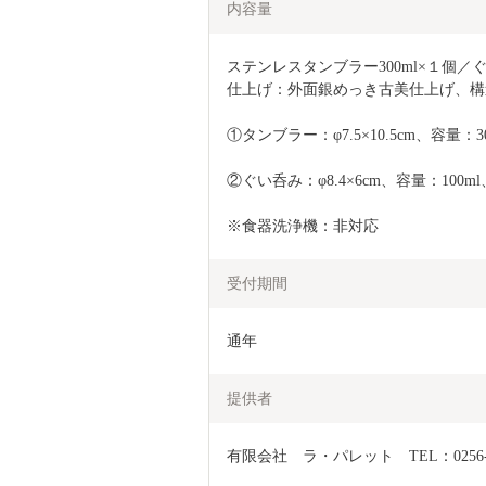
内容量
ステンレスタンブラー300ml×１個／ぐ
仕上げ：外面銀めっき古美仕上げ、構
①タンブラー：φ7.5×10.5cm、容量：3
②ぐい呑み：φ8.4×6cm、容量：100ml
※食器洗浄機：非対応
受付期間
通年
提供者
有限会社　ラ・パレット　TEL：0256-63