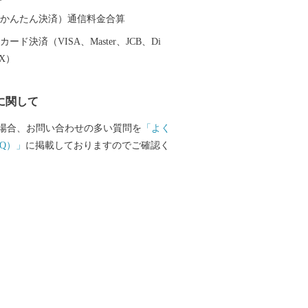
金属洋食器・金属ハウスウェアを使え
の食事も高級レストランでのディナーに
（auかんたん決済）通信料金合算
そのほか、伝統工芸品の鎚起銅器、美味
ード決済（VISA、Master、JCB、Di
じめとした農産物も多数取りそろえてお
EX）
品で、日々の生活にアクセントをつけて
ですか？
に関して
場合、お問い合わせの多い質問を
「よく
Q）」
に掲載しておりますのでご確認く