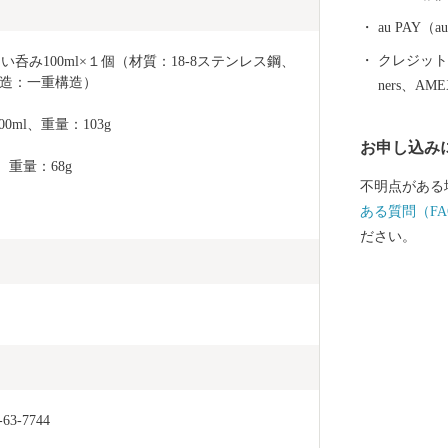
す。 燕産の
ば、ご家庭で
au PAY
早がわり！ 
クレジットカ
い呑み100ml×１個（材質：18-8ステンレス鋼、
しいお米をは
造：一重構造）
ners、AM
ります。燕産
00ml、重量：103g
みてはいかが
お申し込み
、重量：68g
不明点がある
ある質問（FA
ださい。
-7744