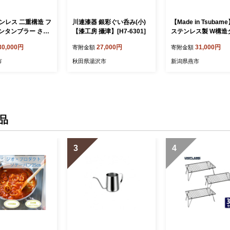
テンレス 二重構造 フ
川連漆器 銀彩ぐい呑み(小)
【Made in Tsubame
ンタンブラー さく
【漆工房 攝津】[H7-6301]
ステンレス製 W構造
内面24金メッキ FC
ラー300ml 金メッキ
30,000円
27,000円
31,000円
寄附金額
寄附金額
ット FCSF031006
市
秋田県湯沢市
新潟県燕市
品
3
4