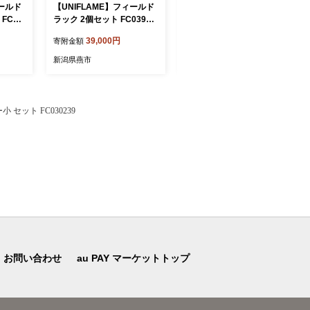
ィールド
【UNIFLAME】フィールド
ツインバード サイクロンス
FC05
ラック 2個セット FC03902
ティック型クリーナー ブラ
0
ック (TC-EA54B)【 掃除機
39,000円
20,000円
寄附金額
寄附金額
家電 】
新潟県燕市
新潟県燕市
 セット FC030239
お問い合わせ
au PAY マーケットトップ