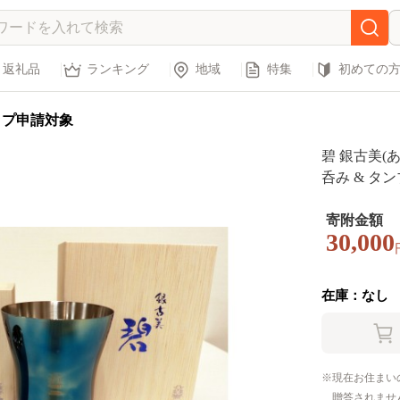
返礼品
ランキング
地域
特集
初めての
ップ申請対象
碧 銀古美(あ
呑み & タン
寄附金額
30,000
在庫：なし
現在お住まい
贈答されませ