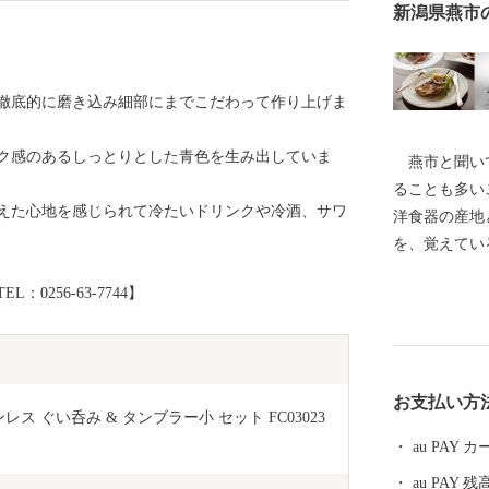
新潟県燕市
徹底的に磨き込み細部にまでこだわって作り上げま
ク感のあるしっとりとした青色を生み出していま
燕市と聞いて
ることも多い
えた心地を感じられて冷たいドリンクや冷酒、サワ
洋食器の産地
を、覚えてい
ーンやナイフ
256-63-7744】
0％以上を占
金属ハウスウ
界有数の金属
術は世界を牽
お支払い方
がノーベル賞
ンレス ぐい呑み & タンブラー小 セット FC03023
の他、APE
au PAY
が採用される
au PAY 残