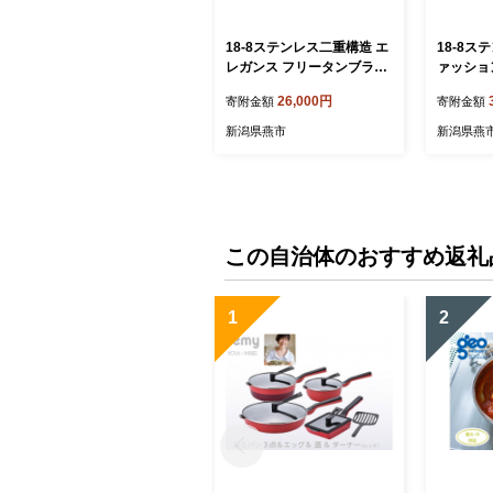
18-8ステンレス二重構造 エ
18-8ス
レガンス フリータンブラー
ァッショ
ペア FC026039
ら ペア 
26,000円
寄附金額
寄附金額
030113
新潟県燕市
新潟県燕
この自治体のおすすめ返礼
1
2