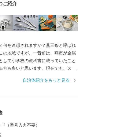
のご紹介
何を連想されますか？燕三条と呼ばれ
この地域ですが、一昔前は、燕市が金属
として小学校の教科書に載っていたこと
る方も多いと思います。現在でも、スプ
などの金属洋食器の国内生産シェアは9
自治体紹介をもっと見る
め、鍋やフライパン、包丁をはじめとした
ェアは全国生産額の約90%を占める、世
加工の生産地です。 もちろん、その技
引しており、なんと、燕産の金属洋食器
法
授賞式の晩餐会で使用されています！そ
Cでの各国首脳へのお土産として燕市の製品
 カード（番号入力不要）
など、燕製品は高い評価を受けていま
高