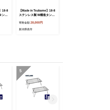
】18-8
【Made in Tsubame】18-8
タンブ
ステンレス製 W構造タンブ
2個セ
ラー300ml 2個セット FCSF
28,000円
寄附金額
028001
新潟県燕市
5
6