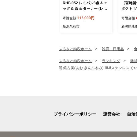
RHF-952 レミパン3点 & エ
〈宮﨑製
ッグ & 蓋 & ターナー (レッ
ダクト ソ
ド) FC113003
04201
113,000円
寄附金額
寄附金額
IH 対応
条 燕 燕
新潟県燕市
新潟県燕
ふるさと納税ホーム
雑貨・日用品
ふるさと納税ホーム
ランキング
雑
碧 銀古美(あお ぎんふるみ) 18-8ステンレス ぐい
プライバシーポリシー
運営会社
自治