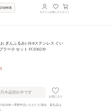
詳細検索
ログイン
お気に入り
カート
方
お ぎんふるみ) 18-8ステンレス ぐい
ブラー小 セット FC030239
円
お気に入り
の自治体へ寄附申込いただいた場合、返礼品は
ん。