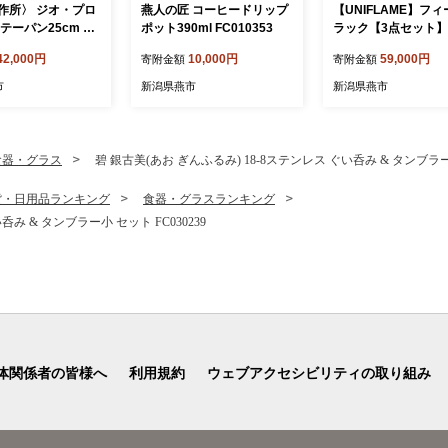
作所〉 ジオ・プロ
燕人の匠 コーヒードリップ
【UNIFLAME】フ
テーパン25cm FC
ポット390ml FC010353
ラック【3点セット】 
1 【 フライパン 直火
9009
42,000円
10,000円
59,000円
寄附金額
寄附金額
 鍋 ステンレス 燕三
市 】
市
新潟県燕市
新潟県燕市
食器・グラス
碧 銀古美(あお ぎんふるみ) 18-8ステンレス ぐい呑み & タンブラー小
貨・日用品ランキング
食器・グラスランキング
呑み & タンブラー小 セット FC030239
体関係者の皆様へ
利用規約
ウェブアクセシビリティの取り組み