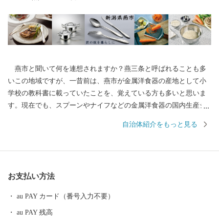
燕市と聞いて何を連想されますか？燕三条と呼ばれることも多
いこの地域ですが、一昔前は、燕市が金属洋食器の産地として小
学校の教科書に載っていたことを、覚えている方も多いと思いま
す。現在でも、スプーンやナイフなどの金属洋食器の国内生産シ
ェアは90％以上を占め、鍋やフライパン、包丁をはじめとした金
自治体紹介をもっと見る
属ハウスウェアは全国生産額の約90%を占める、世界有数の金属
加工の生産地です。 もちろん、その技術は世界を牽引してお
り、なんと、燕産の金属洋食器がノーベル賞授賞式の晩餐会で使
用されています！その他、APECでの各国首脳へのお土産として燕
お支払い方法
市の製品が採用されるなど、燕製品は高い評価を受けています。
燕産の金属洋食器・金属ハウスウェアを使えば、ご家庭での食
au PAY カード（番号入力不要）
事も高級レストランでのディナーに早がわり！ そのほか、伝統
au PAY 残高
工芸品の鎚起銅器、美味しいお米をはじめとした農産物も多数取