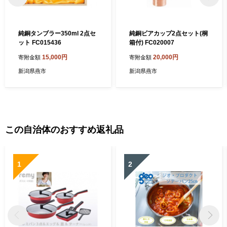
純銅タンブラー350ml 2点セ
純銅ビアカップ2点セット(桐
ット FC015436
箱付) FC020007
15,000円
20,000円
寄附金額
寄附金額
新潟県燕市
新潟県燕市
この自治体のおすすめ返礼品
1
2