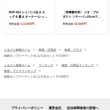
RHF-952 レミパン3点 & エ
〈宮﨑製作所〉 ジオ・プロ
ッグ & 蓋 & ターナー (レッ
ダクト ソテーパン25cm FC0
ド) FC113003
42011 【 フライパン 直火 IH
113,000円
42,000円
寄附金額
寄附金額
対応 鍋 ステンレス 燕三条 燕
燕市 】
ふるさと納税ホーム
雑貨・日用品
食器・グラス
純銅タンブラーマット仕上げ2点セット FC020075
ふるさと納税ホーム
ランキング
雑貨・日用品ランキング
食器・グラスランキング
純銅タンブラーマット仕上げ2点セット FC020075
プライバシーポリシー
運営会社
自治体関係者の皆様へ