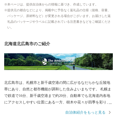
本ページは、提供自治体からの情報に基づき、作成しています。
提供元の都合などにより、掲載中に予告なく返礼品の仕様（規格、容量、
パッケージ、原材料など）が変更される場合がございます。お届けした返
礼品のパッケージやラベルに記載されている注意書きなどをご確認くださ
い。
北海道北広島市のご紹介
北広島市は、札幌市と新千歳空港の間に広がるなだらかな丘陵地
帯にあり、自然と都市機能が調和した住みよいまちです。 札幌ま
で鉄道で16分、新千歳空港まで約20分、自動車でも北海道内各地
にアクセスしやすい位置にある一方、樹木や花々が四季を彩り、
アオサギやエゾリスなどの野鳥や小動物がすむ自然豊かなまちで
自治体紹介をもっと見る
す。 面積119.05平方キロメートル、6万人弱が暮らす本市は、明治