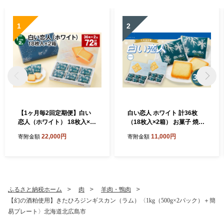
1
2
【1ヶ月毎2回定期便】白い
白い恋人 ホワイト 計36枚
恋人（ホワイト） 18枚入×2
（18枚入×2箱） お菓子 焼き
箱 計72枚 お菓子 焼き菓子
菓子 洋菓子 クッキー チョコ
22,000円
11,000円
寄附金額
寄附金額
洋菓子 クッキー チョコ ホワ
ホワイトチョコ ラングドシ
イトチョコ ラングドシャ 個
ャ 個包装 ギフト お土産 銘菓
包装 ギフト お土産 銘菓 石屋
石屋製菓 北海道 北広島市
製菓 北海道 北広島市
ふるさと納税ホーム
肉
羊肉・鴨肉
【幻の酒粕使用】きたひろジンギスカン（ラム）〈1kg（500g×2パック）＋簡
易プレート〉北海道北広島市