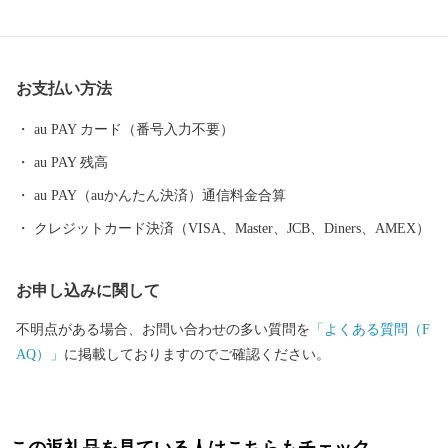
17年に広島県人25戸103人が一村創建を目指して原始の森に開拓の
鍬を入れ、今日の基礎が築かれたことに始まります。 古くから交
通の要衝で、クラーク博士がBoys, be ambitious（青年よ、大志をい
お支払い方法
だけ）の名言を残し、学生たちと別れた地でもあります。 【え？
貴方もきたひろ？】 東京圏に居住する北広島市にゆかりのある
au PAY カード（番号入力不要）
方々が集う「東京北広島会」があります。 北広島市出身の方や、
au PAY 残高
北広島市内の学校に通っていた方などが交流するふるさと会で
す。 毎年都内において総会・交流会を開催しています。 ふるさと
au PAY（auかんたん決済）通信料金合算
北広島をみんなで応援してみませんか？ ご興味のある方は、市ホ
クレジットカード決済（VISA、Master、JCB、Diners、AMEX）
ームページ「東京北広島会」のページをご覧ください。
お申し込みに関して
不明点がある場合、お問い合わせの多い質問を
「よくある質問（F
AQ）」
に掲載しておりますのでご確認ください。
この返礼品を見ている人はこちらもチェック