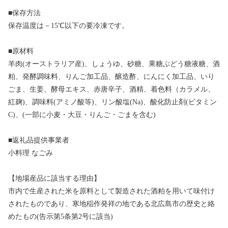
■保存方法
保存温度は－15℃以下の要冷凍です。
■原材料
羊肉(オーストラリア産)、しょうゆ、砂糖、果糖ぶどう糖液糖、酒
粕、発酵調味料、りんご加工品、醸造酢、にんにく加工品、いり
ごま、生姜、酵母エキス、赤唐辛子、酒精、着色料（カラメル、
紅麹)、調味料(アミノ酸等)、リン酸塩(Na)、酸化防止剤(ビタミン
C)、(一部に小麦・大豆・りんご・ごまを含む)
■返礼品提供事業者
小料理 なごみ
【地場産品に該当する理由】
市内で生産された米を原料として製造された酒粕を用いて味付け
されたものであり、寒地稲作発祥の地である北広島市の歴史と絡
めたもの(告示第5条第2号に該当)