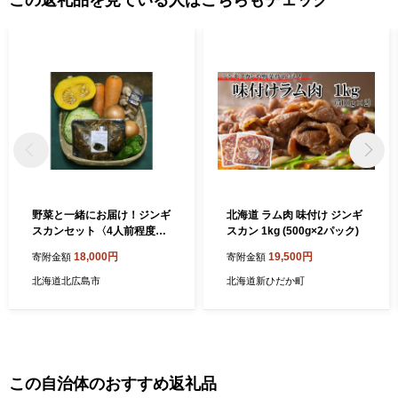
野菜と一緒にお届け！ジンギ
北海道 ラム肉 味付け ジンギ
スカンセット〈4人前程度〉
スカン 1kg (500g×2パック)
北海道北広島市 ラム肉 羊肉
18,000円
19,500円
寄附金額
寄附金額
北海道北広島市
北海道新ひだか町
この自治体のおすすめ返礼品