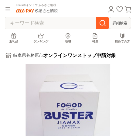
Pontaポイントでふるさと納税
詳細検索
返礼品
ランキング
地域
特集
初めての方
オンラインワンストップ申請対象
岐阜県各務原市