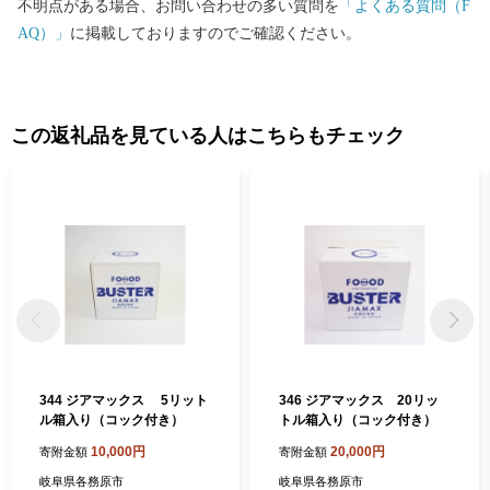
不明点がある場合、お問い合わせの多い質問を
「よくある質問（F
シェ（マーケット日和）などを開催しています。 当市ふるさと納
AQ）」
に掲載しておりますのでご確認ください。
税でも「河川環境楽園」、航空宇宙博物館「そらはく」のチケッ
トおよびグッズや、マルシェ「マーケット日和」に出展している
企業からも記念品を提供していただいているのでこの機会に是
非、記念品をチェックして遊びにきて下さい！。 今、当市は「も
この返礼品を見ている人はこちらもチェック
のづくりの街」に加え、商業観光施設の充実した「便利で楽しい
街」、景色の良い公園やイベント、こだわりのお店が多い「素敵
な街」というイメージも持ちつつあります。名古屋圏からも近
く、交通網も充実した住みやすい街、かかみがはらにお越しくだ
さい。
344 ジアマックス 5リット
346 ジアマックス 20リッ
ル箱入り（コック付き）
トル箱入り（コック付き）
10,000円
20,000円
寄附金額
寄附金額
岐阜県各務原市
岐阜県各務原市