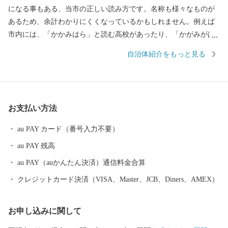
になる事もある、当市の正しい読み方です。名称も様々なものが
あるため、余計わかりにくくなっているかもしれません。例えば
市内には、「かかみはら」と読む高校があったり、「かがみがは
ら」と読む駅があったり。駅に関しては、書き方が「各務ケ原」
自治体紹介をもっと見る
となっていますので、県外の人は「各務ケ原市」と書く人もいる
かもしれません。 このように、読み方からあまり知られていな
い？各務原市ですが、実はものづくりでは岐阜県No.1の実力を持
っています。市内には高い金属加工技術を背景に、国内有数の拠
お支払い方法
点と言われるまで成長した航空機産業はじめ、ロボット、医療機
器等々、次世代に繋がる先端産業が集まっており、現在もその技
au PAY カード（番号入力不要）
術力を磨いております。各務原と言えば、ものづくりの街、とイ
au PAY 残高
メージする方が多いのではないでしょうか。 最近は、県外から多
くの人が訪れる大型商業施設や、高速道路と直結した県内有数の
au PAY（auかんたん決済）通信料金合算
観光施設「河川環境楽園」、リニューアルした国内最大級の航空
クレジットカード決済（VISA、Master、JCB、Diners、AMEX）
宇宙博物館「そらはく」など、生活や娯楽に関する拠点が充実し
てきています。 おもしろい取り組みもあります。150以上の公
お申し込みに関して
園が整備され特徴的な公園も多い街ですが、近年はその公園を活
用した、こだわりのフェス（OUR FAVORITE THINGS）やマル