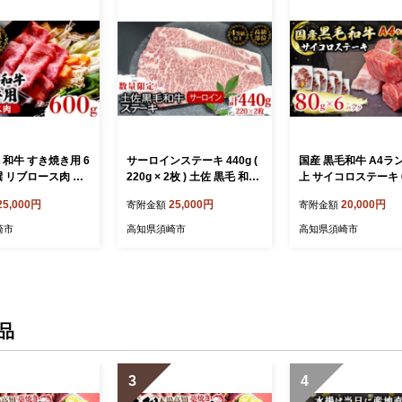
 和牛 すき焼き用 6
サーロインステーキ 440g (
国産 黒毛和牛 A4ラ
特撰 リブロース肉 最
220g × 2枚 ) 土佐 黒毛 和牛
上 サイコロステーキ 
A4 A5 最高ランク
| 特撰 サーロイン肉 最上位
ク土佐 黒毛 和牛 | 
25,000円
25,000円
20,000円
寄附金額
寄附金額
きやき スキヤキ用
等級 A4 A5 最高 ランク 贅
級 A4 A5 最高 ラン
 小分け 冷凍 国産
沢 厚切り ステーキ用 焼肉
国産 牛肉 高知県 須崎
崎市
高知県須崎市
高知県須崎市
県 須崎 TM007
用 キャンプ飯 国産 牛肉 高
054
知県 須崎市 TM010
品
3
4