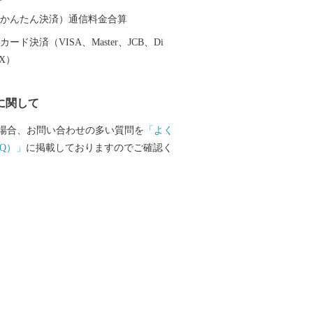
nfo@susaki-furusato.com
（auかんたん決済）通信料金合算
ード決済（VISA、Master、JCB、Di
EX）
に関して
場合、お問い合わせの多い質問を
「よく
Q）」
に掲載しておりますのでご確認く