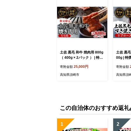
土佐 黒毛 和牛 焼肉用 800g
土佐 黒毛
（ 400g × 2パック ） | 特撰
00g | 
モモ肉 最上位等級 A4 A5 最
上位等級 
25,000円
寄附金額
寄附金額
高ランク 贅沢 焼き肉 やき
贅沢 す
にく 小分け 冷凍 国産 ブラ
鍋 焼肉用
高知県須崎市
高知県須
ンド 和牛 牛肉 大人気 ギフ
牛肉 高知
ト リピート リピーター お
すすめ ランキング おいしい
限定 高評価 BBQ バーベキ
ュー キャンプ アウトドア
高知県 須崎 TM005
この自治体のおすすめ返礼
1
2