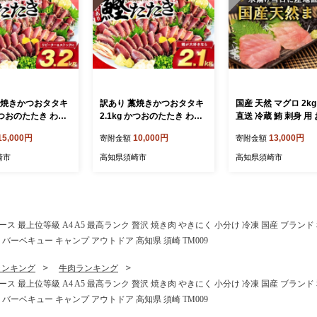
藁焼きかつおタタキ
訳あり 藁焼きかつおタタキ
国産 天然 マグロ 2kg
 かつおのたたき わら
2.1kg かつおのたたき わら
直送 冷蔵 鮪 刺身 用 
い
焼き 高知 訳あり品 不揃い
身 新鮮 海鮮 生 魚 魚
15,000円
10,000円
13,000円
寄附金額
寄附金額
 小分け 個包装 お
冷凍 真空 小分け 個包装 お
産マグロ 海鮮丼 惣菜
かず 惣菜 晩ごは
つまみ おかず 惣菜 晩ごは
ず 冷蔵マグロ ふる
崎市
高知県須崎市
高知県須崎市
 カツオ 鰹 刺身 魚
ん 加工品 カツオ 鰹 刺身 魚
まぐろ ふるさと納税鮪
須崎市
高知県 須崎市
241-2x
ス ロース 最上位等級 A4 A5 最高ランク 贅沢 焼き肉 やきにく 小分け 冷凍 国産 ブラ
 バーベキュー キャンプ アウトドア 高知県 須崎 TM009
ランキング
牛肉ランキング
ス ロース 最上位等級 A4 A5 最高ランク 贅沢 焼き肉 やきにく 小分け 冷凍 国産 ブラ
 バーベキュー キャンプ アウトドア 高知県 須崎 TM009