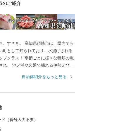
市のご紹介
ち、すさき。 高知県須崎市は、県内でも
い町として知られており、水揚げされる
ップクラス！ 季節ごとに様々な種類の魚
され、 池ノ浦や久通で捕れる伊勢えび
発祥の地野見湾の鯛やカンパチ、季節限
自治体紹介をもっと見る
るメジカの刺身も人気を集め、鮮度抜群
しめます。 また、黒潮の恵みをたっぷり
ポンカンといった柑橘類、野菜も絶品で
法
議所 TEL：0889-59-0529 MAIL：s-f
し込み、書類、ご入金方法
 カード（番号入力不要）
市 ふるさと納税担当 TEL： 050-173
高