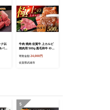
ンク以
牛肉 焼肉 佐賀牛 上カルビ
6パッ
焼肉用 500g 黒毛和牛 やき
最上位等
にく 焼き肉 /MKミート武雄
24,000円
寄附金額
ク 贅沢
[UEM049] 黒毛和牛 焼肉 佐
市 TM
賀県 武雄市 上カルビ かる
佐賀県武雄市
び 黒毛和牛 A4 A5 最高ラン
ク 牛肉 肉 お肉 ろーす ロー
ス 焼き肉 焼肉 冷凍 グルメ
BBQ 九州 高評価 贅沢 やき
にく 小分け 冷凍 国産 ブラ
ンド 和牛 大人気 ギフト ya
kiniku 焼肉 やきにく 佐賀牛
黒毛和牛
5
6