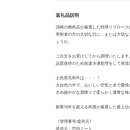
返礼品説明
須崎の精肉店が厳選した特撰リブロース
寄附者の方の大切な日に、または大切な
ょうか。
ご注文をお受けしてから調理いたします
品質保持のため急速冷凍処理をして発送
土佐黒毛和牛は・・・！
大自然の中で、おいしい空気と水で愛情
きめ細やかな霜降りで柔らかく濃厚な味
創業50年を超える肉屋が厳選した最上
《管理番号/提供元》
提供元：竹内ミート