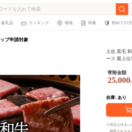
返礼品
ランキング
地域
特集
初めての
ップ申請対象
土佐 黒毛 和
ース 最上位等
やきにく 小
大人気 ギフ
寄附金額
25,000
ンキング お
ー キャンプ 
在庫: あり
現在お住まい
贈答されませ