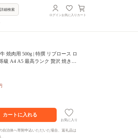
詳細検索
ログイン
お気に入り
カート
方
牛 焼肉用 500g | 特撰 リブロース ロ
級 A4 A5 最高ランク 贅沢 焼き肉
分け 冷凍 国産 ブランド 和牛 牛肉
ト リピート リピーター おすすめ ラ
いしい 限定 高評価 BBQ バーベキュ
円
アウトドア 高知県 須崎 TM009
お気に入り
の自治体へ寄附申込いただいた場合、返礼品は
ん。