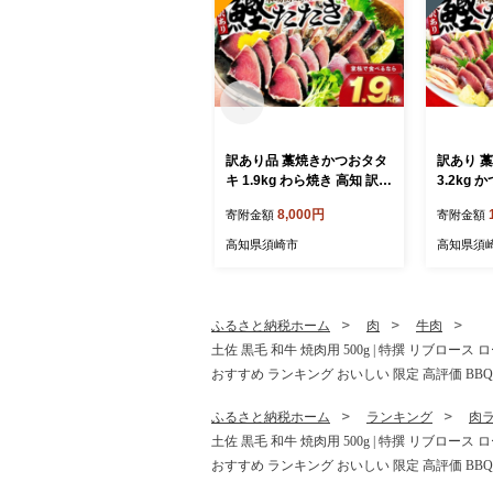
訳あり品 藁焼きかつおタタ
訳あり 
キ 1.9kg わら焼き 高知 訳あ
3.2kg
り 不揃い かつおのたたき
焼き 高知 訳あり品 不揃
8,000円
寄附金額
寄附金額
冷凍 真空 小分け 個包装 お
冷凍 真空
つまみ おかず 惣菜 晩ごは
つまみ お
高知県須崎市
高知県須
ん 加工品 カツオ 鰹 刺身 魚
ん 加工品
高知県 須崎市
高知県 
ふるさと納税ホーム
肉
牛肉
土佐 黒毛 和牛 焼肉用 500g | 特撰 リブロー
おすすめ ランキング おいしい 限定 高評価 BBQ
ふるさと納税ホーム
ランキング
肉
土佐 黒毛 和牛 焼肉用 500g | 特撰 リブロー
おすすめ ランキング おいしい 限定 高評価 BBQ