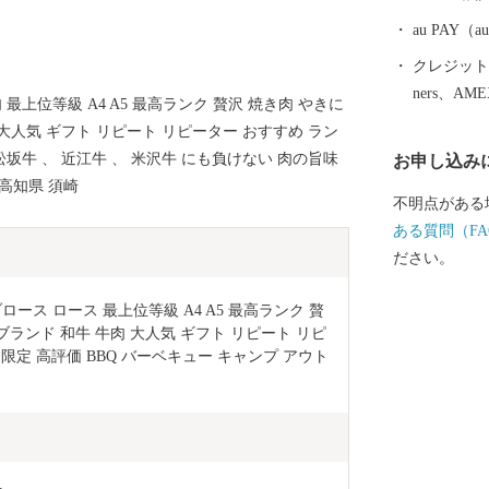
0-1325 MAIL：i
au PAY
クレジットカ
ners、AM
 最上位等級 A4 A5 最高ランク 贅沢 焼き肉 やきに
 大人気 ギフト リピート リピーター おすすめ ラン
松坂牛 、 近江牛 、 米沢牛 にも負けない 肉の旨味
お申し込み
 高知県 須崎
不明点がある
ある質問（FA
ださい。
リブロース ロース 最上位等級 A4 A5 最高ランク 贅
 ブランド 和牛 牛肉 大人気 ギフト リピート リピ
限定 高評価 BBQ バーベキュー キャンプ アウト