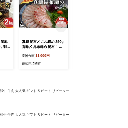
 産地
真鯛 昆布〆 こぶ締め 250g
濃厚焦がしクリームブリュ
お 刺し
旨味〆 昆布締め 昆布 こぶ
レ 9個 冷凍 アイス プリン
介類 国
じめ 鯛 マダイ タイ 冷凍 真
カタラーナ スイーツ デザー
11,000円
10,000円
寄附金額
寄附金額
 おか
空パック お手軽 冷凍 刺身
ト 卵 お菓子 洋菓子 焼き菓
さと納税
お刺身 お刺し身 刺し身 海
子 氷菓子 ギフト おやつ キ
高知県須崎市
高知県須崎市
 TY0
鮮 海の幸 魚介 人気 加工品
ャラメル ミルク個 牛乳 生
漬け丼 鯛めし 産地直送 国
クリーム 包装 贈答 飯テロ
産 高知県 高知 須崎 市 YI01
夜食 贅沢 ご褒美 贈り物 お
2
取り寄せグルメ アフタヌー
ンティー 高知 高知県 須崎
ンド 和牛 牛肉 大人気 ギフト リピート リピーター
ンド 和牛 牛肉 大人気 ギフト リピート リピーター