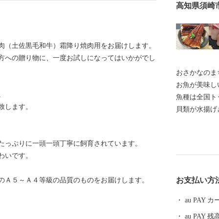
高知県須崎
肉（土佐黒毛和牛）霜降り焼肉用をお届けします。
方への贈り物に、一度お試しになってはいかがでし
おさかなのま
お魚が美味し
。
魚種は全国ト
致します。
貝類が水揚げ
や、養殖漁業
定で食べられ
たっぷりに一頭一頭丁寧に飼育されています。
の魚貝類を楽
わいです。
受けた文旦や
す。 【お問合せはこちら】 ・返礼品、お届けの時期に
お支払い方
位のＡ５～Ａ４等級の品質のものをお届けします。
関して 須崎商工会
urusato@cciweb.or.jp ・お申
au PAY
等について 須崎
au PAY 残