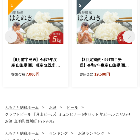
1
2
【9月前半発送】令和7年度
【3回定期便・9月前半発
産 山形県 西川町産 無洗米 は
送】令和7年度産 山形県 西川
えぬき 5kg 精米 白米 米 お米
町産 無洗米 はえぬき 5kg 3
7,000円
19,500円
寄附金額
寄附金額
ブランド米 ごはん ご飯 節水
ヶ月 定期便 選べる 発送月 精
時短 月山 FYN2-426
米 白米 米 お米 ブランド米
ごはん ご飯 節水 時短 月山 F
YN2-434
ふるさと納税ホーム
お酒
ビール
クラフトビール 【月山ビール】ミュンヒナー 6本セット 地ビール こだわり
お酒 山形県 西川町 FYN9-012
ふるさと納税ホーム
ランキング
お酒ランキング