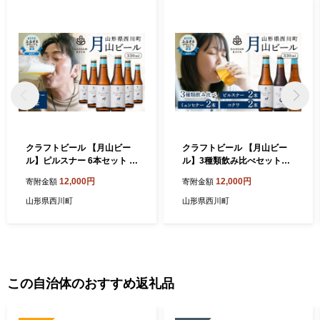
クラフトビール 【月山ビー
クラフトビール 【月山ビー
ル】ピルスナー 6本セット 地
ル】3種類飲み比べセット
ビール こだわり お酒 山形県
（ピルスナー・ミュンヒナ
12,000円
12,000円
寄附金額
寄附金額
西川町 FYN9-011
ー・コクワ）地ビール こだ
わり お酒 山形県 西川町 FYN
山形県西川町
山形県西川町
9-177
この自治体のおすすめ返礼品