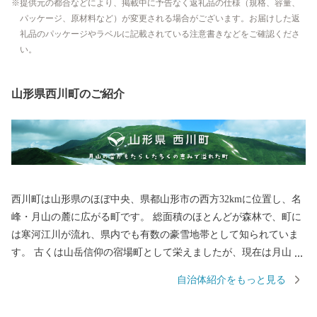
提供元の都合などにより、掲載中に予告なく返礼品の仕様（規格、容量、
パッケージ、原材料など）が変更される場合がございます。お届けした返
礼品のパッケージやラベルに記載されている注意書きなどをご確認くださ
い。
山形県西川町のご紹介
西川町は山形県のほぼ中央、県都山形市の西方32kmに位置し、名
峰・月山の麓に広がる町です。 総面積のほとんどが森林で、町に
は寒河江川が流れ、県内でも有数の豪雪地帯として知られていま
す。 古くは山岳信仰の宿場町として栄えましたが、現在は月山の
トレッキングや夏スキーが有名です。また、月山の広大なブナ林
自治体紹介をもっと見る
に蓄えられた水を利用し、地ビールや地酒の販売、月山湖大噴水
の打ち上げなど「水にこだわったまちづくり」も展開していま