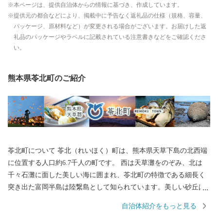
本ページは、提供自治体からの情報に基づき、作成しています。
提供元の都合などにより、掲載中に予告なく返礼品の仕様（規格、容量、
パッケージ、原材料など）が変更される場合がございます。お届けした返
礼品のパッケージやラベルに記載されている注意書きなどをご確認くださ
い。
熊本県苓北町のご紹介
苓北町について 苓北（れいほく）町は、熊本県天草下島の北西端
に位置する人口約6.7千人の町です。 西は天草灘をのぞみ、北は
千々石灘に面した美しい海に囲まれ、苓北町の特徴である細長く
突き出た富岡半島は陸繋島として知られています。美しい砂丘は
天然の良港を形成しており、昭和31年には雲仙天草国立公園の指
自治体紹介をもっと見る
定を受けています。また、半島から伸びた砂嘴の巴崎は小天橋と