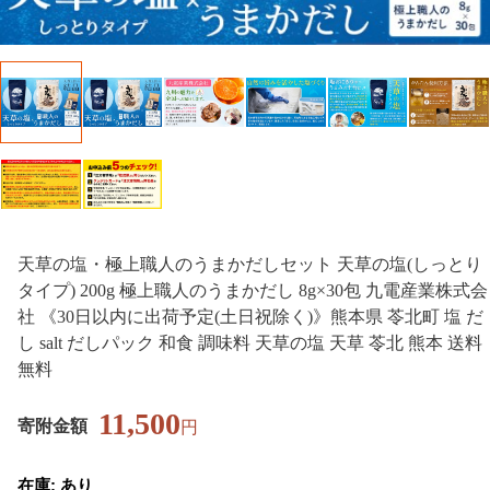
天草の塩・極上職人のうまかだしセット 天草の塩(しっとり
タイプ) 200g 極上職人のうまかだし 8g×30包 九電産業株式会
社 《30日以内に出荷予定(土日祝除く)》熊本県 苓北町 塩 だ
し salt だしパック 和食 調味料 天草の塩 天草 苓北 熊本 送料
無料
11,500
寄附金額
円
在庫: あり