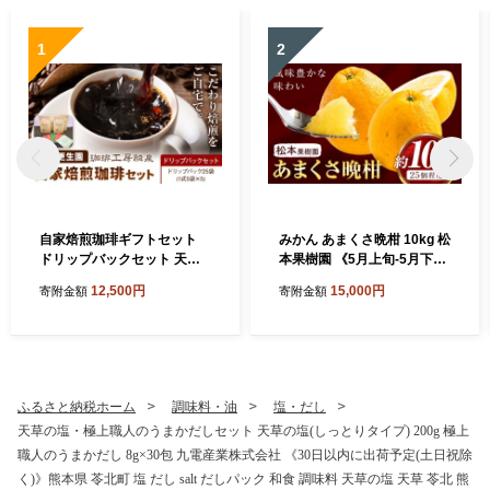
1
2
自家焙煎珈琲ギフトセット
みかん あまくさ晩柑 10kg 松
ドリップバックセット 天草
本果樹園 《5月上旬-5月下旬
更生園珈琲工房麟泉 《90日
出荷予定》 熊本県 苓北町 ス
12,500円
15,000円
寄附金額
寄附金額
以内に出荷予定(土日祝除
イーツ デザート 果物 ミカン
く)》熊本県 苓北町 コーヒー
蜜柑
ブレンド モカ キリマン ドリ
ップ
ふるさと納税ホーム
調味料・油
塩・だし
天草の塩・極上職人のうまかだしセット 天草の塩(しっとりタイプ) 200g 極上
職人のうまかだし 8g×30包 九電産業株式会社 《30日以内に出荷予定(土日祝除
く)》熊本県 苓北町 塩 だし salt だしパック 和食 調味料 天草の塩 天草 苓北 熊