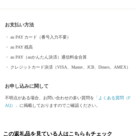
も呼ばれ、熊本県指定の天然記念物ハマジンチョウが群生してい
ます。 また、キリスト教をいち早く取り入れ、華やかな南蛮文化
の影響を受けました。そして、徳川時代に起こった「島原の乱」
お支払い方法
では、幕府側の拠点として一揆軍からの総攻撃を守り抜いた「富
岡城」が、町の北西部に復元されています。 ふるさと寄附金を通
au PAY カード（番号入力不要）
して、歴史と文化が息づく苓北町の魅力に触れていただき、苓北
au PAY 残高
町へお越しください。 【重要：受領書およびワンストップ特例申
請書について】 ・受領書およびワンストップ特例申請書は、寄附
au PAY（auかんたん決済）通信料金合算
から約2週間後に発送致します。 ・ワンストップ特例申請書をお
クレジットカード決済（VISA、Master、JCB、Diners、AMEX）
急ぎの方は、「苓北町からのご案内」からダウンロードをお願い
します。 ≪お問合せ先≫ーーーーーーーーーーーーーーーーーー
お申し込みに関して
ーー 本サイトの運営は、株式会社ローカルがおこなっておりま
す。 お電話及びメールは、当社がご対応いたします。 【返礼品の
不明点がある場合、お問い合わせの多い質問を
「よくある質問（F
内容・お届け先・お届け時期等についての問合せ先】 E-mail：reih
AQ）」
に掲載しておりますのでご確認ください。
oku@lo-cal.co.jp TEL:050-6883-3923 FAX:050-3588-2325 ーーーーー
ーーーーーーーーーーーーーーーーーーーーーー
この返礼品を見ている人はこちらもチェック