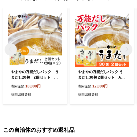
やまやの万能だしパック う
やまやの万能だしパック う
まだし20包 2個セット AZ
まだし30包 2個セット AZ0
069
82
10,000円
12,000円
寄附金額
寄附金額
福岡県篠栗町
福岡県篠栗町
この自治体のおすすめ返礼品