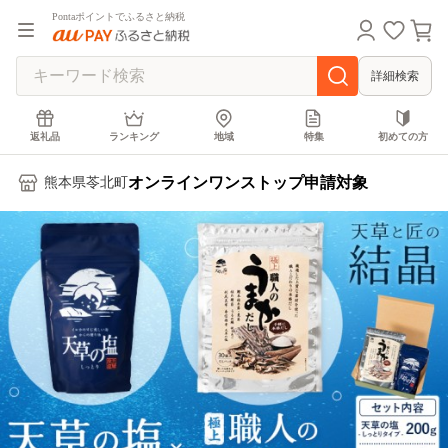
Pontaポイントでふるさと納税
詳細検索
返礼品
ランキング
地域
特集
初めての方
オンラインワンストップ申請対象
熊本県苓北町