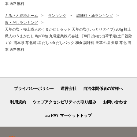
本 送料無料
ふるさと納税ホーム
ランキング
調味料・油ランキング
塩・だしランキング
天草の塩・極上職人のうまかだしセット 天草の塩(しっとりタイプ) 200g 極上
職人のうまかだし 8g×30包 九電産業株式会社 《30日以内に出荷予定(土日祝除
く)》熊本県 苓北町 塩 だし salt だしパック 和食 調味料 天草の塩 天草 苓北 熊
本 送料無料
プライバシーポリシー
運営会社
自治体関係者の皆様へ
利用規約
ウェブアクセシビリティの取り組み
お問い合わせ
au PAY マーケットトップ