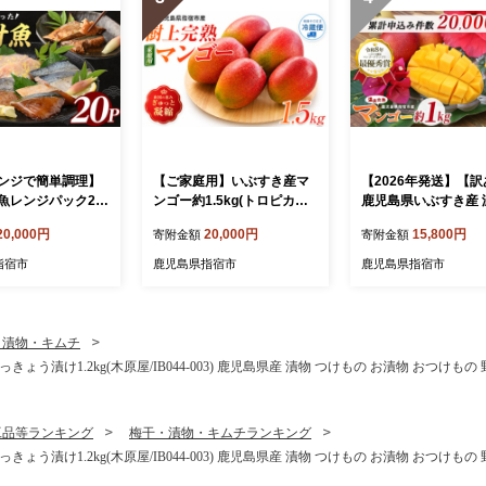
ンジで簡単調理】
【ご家庭用】いぶすき産マ
【2026年発送】【
魚レンジパック20
ンゴー約1.5kg(トロピカル
鹿児島県いぶすき産 
水産/IB035-013)
ファーム山川/IB042-001) マ
熟マンゴー約1kg(T&P
20,000円
20,000円
15,800円
寄附金額
寄附金額
魚 漬け魚 焼き魚
ンゴー フルーツ 果物 旬 夏
7-001) マンゴー フ
菜 冷凍
指宿 いぶすき 鹿児島 完熟
果物 旬 夏 指宿 いぶ
指宿市
鹿児島県指宿市
鹿児島県指宿市
南国 南国フルーツ 果実 マ
児島 完熟 グルメ 南国 南国
ンゴー 太陽 国産 鹿児島県
フルーツ 果実 マンゴ
産 果汁 規格外
陽 国産 鹿児島県産
・漬物・キムチ
漬け1.2kg(木原屋/IB044-003) 鹿児島県産 漬物 つけもの お漬物 おつけも
工品等ランキング
梅干・漬物・キムチランキング
漬け1.2kg(木原屋/IB044-003) 鹿児島県産 漬物 つけもの お漬物 おつけも