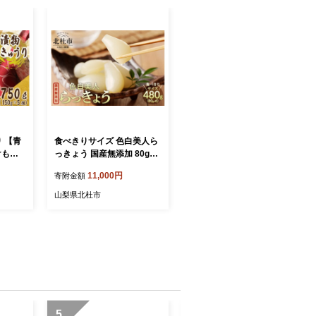
 【青
食べきりサイズ 色白美人ら
けもの
っきょう 国産無添加 80g×6
リ 胡
袋 ラッキョウ 食べきりサ
11,000円
寄附金額
せ 惣
イズ 480g おつまみ ご飯の
のお供
おとも お酒のお供 野菜 旬
山梨県北杜市
当 老
漬物 つけもの お漬物 常温
F00
保存 山梨県 北杜市
5
6