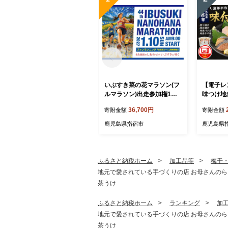
いぶすき菜の花マラソン(フ
【電子レ
ルマラソン)出走参加権1名
味つけ地
様分(いぶすき菜の花マラソ
P(指宿山川
36,700円
寄附金額
寄附金額
ン実行委員会/IB049-001)
魚 味付け
レンジ 総
鹿児島県指宿市
鹿児島県
ふるさと納税ホーム
加工品等
梅干
地元で愛されている手づくりの店 お母さんのらっきょう
茶うけ
ふるさと納税ホーム
ランキング
加
地元で愛されている手づくりの店 お母さんのらっきょう
茶うけ