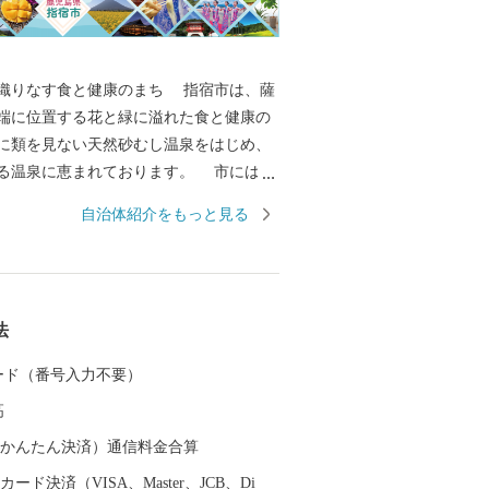
なす食と健康のまち 指宿市は、薩
端に位置する花と緑に溢れた食と健康の
に類を見ない天然砂むし温泉をはじめ、
温泉に恵まれております。 市には九
を誇る池田湖、薩摩富士の別名で呼ばれ
自治体紹介をもっと見る
国ムード漂う長崎鼻、潮の干満で陸続き
り風景百選の知林ヶ島を有し、また、湧
代表され、豊かな水環境を有するソーメ
な唐船峡の周辺地域は、水の郷百選に認
法
す。
 カード（番号入力不要）
高
（auかんたん決済）通信料金合算
ード決済（VISA、Master、JCB、Di