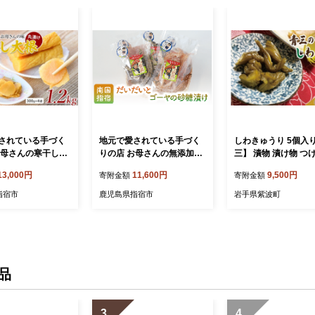
されている手づく
地元で愛されている手づく
しわきゅうり 5個入り
お母さんの寒干し大
りの店 お母さんの無添加だ
三】 漬物 漬け物 つ
2kg(木原屋/IB04
いだい・ゴーヤ砂糖漬けセ
野菜 きゅうり キュウ
13,000円
11,600円
9,500円
寄附金額
寄附金額
 鹿児島県産 漬物 つ
ット(木原屋/IB044-004) 漬
瓜 取り寄せ お取り寄
お漬物 おつけもの
物 砂糖漬け さとうづけ だ
菜 つまみ お供 ご飯
指宿市
鹿児島県指宿市
岩手県紫波町
 だいこん お茶う
いだい ゴーヤ 柑橘 手づく
ご飯のお友 おかず 弁
 おかず 丸干し 寒
り いぶすき 指宿市 鹿児島
舗 青三 熟成 国産 （B
3）
品
3
4