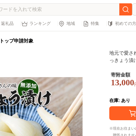
返礼品
ランキング
地域
特集
初めての
トップ申請対象
地元で愛さ
っきょう漬け1.
産 漬物 つ
ょう らっき
寄附金額
13,000
在庫: あり
現在お住まい
贈答されませ