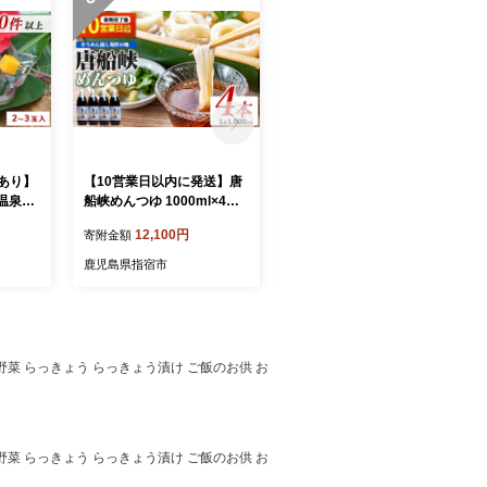
訳あり】
【10営業日以内に発送】唐
【国産天然鯛】漁師が作っ
温泉完
船峡めんつゆ 1000ml×4本
た天然鯛茶漬け6Pかつお魚
/IB05
セット(ひご屋/IB013-004)
醤付(指宿山川水産/IB035-0
12,100円
10,000円
寄附金額
寄附金額
ルーツ
めんつゆ そうめん つゆ 素
08) 鹿児島 天然鯛 海鮮 海産
すき 鹿
麺 そば うどん 出汁 だし つ
物 魚介 魚 魚茶漬け お茶漬
鹿児島県指宿市
鹿児島県指宿市
ゆ 天つゆ 調味料 唐船峡 そ
け 小分け パック セット 冷
ー 太
うめん流し 流しそうめん 鹿
凍 国産
児島 指宿 いぶすき めんつ
ゆ
の 野菜 らっきょう らっきょう漬け ご飯のお供 お
の 野菜 らっきょう らっきょう漬け ご飯のお供 お