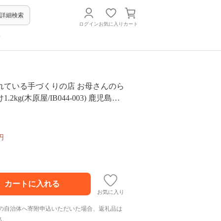
詳細検索
ログイン
お気に入り
カート
方
れている手づくりの店 お母さんのら
2kg(木原屋/IB044-003) 鹿児島県
けもの お漬物 おつけもの 野菜 らっき
ょう漬け ご飯のお供 お茶うけ
円
お気に入り
の自治体へ寄附申込いただいた場合、返礼品は
ん。