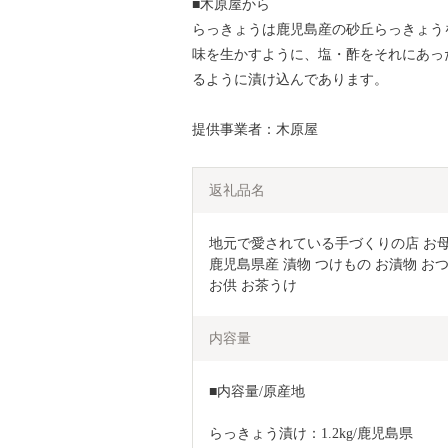
■木原屋から
らっきょうは鹿児島産の砂丘らっきょう
味を生かすように、塩・酢をそれにあっ
るように漬け込んであります。
提供事業者：木原屋
返礼品名
地元で愛されている手づくりの店 お母さんのら
鹿児島県産 漬物 つけもの お漬物 お
お供 お茶うけ
内容量
■内容量/原産地
らっきょう漬け：1.2kg/鹿児島県