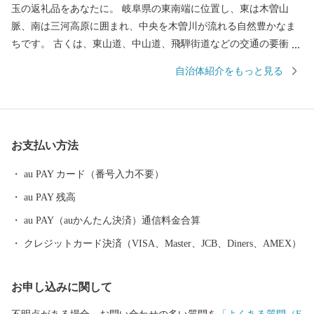
玉の返礼品をあなたに。 岐阜県の東南端に位置し、東は木曽山
脈、南は三河高原に囲まれ、中央を木曽川が流れる自然豊かなま
ちです。 古くは、東山道、中山道、飛騨街道などの交通の要衝と
して栄え、近年では中核工業団地の完成により、商工業都市とし
自治体紹介をもっと見る
て成長してきました。 一方、豊かな自然環境のなかで産出される
東濃桧は、伊勢神宮の式年遷宮で御神木として使用されるほど有
名です。 また、優れた農産物などを産出する農業地域でもあり、
地場産業の盛んな都市です。 そして、リニア中央新幹線の開業に
お支払い方法
伴い、市内にリニア岐阜県駅（仮称）が誕生します。 中津川市
は、今も昔も交通の要衝として、人、モノ、情報の行き交うまち
au PAY カード（番号入力不要）
として、これからも歴史を歩み続けていきますので、 応援をよろ
au PAY 残高
しくお願いいたします！ ■中津川市を代表する主な返礼品 ・「中
津川市発祥の栗きんとん」をはじめとする和菓子 ・地域で育まれ
au PAY（auかんたん決済）通信料金合算
た飛騨牛 ・清流が育む地酒 ・伊勢神宮式年遷宮の御神木としても
クレジットカード決済（VISA、Master、JCB、Diners、AMEX）
有名な木工製品 ・栽培に適した気候で栽培するシクラメン など
全国に誇る名産品をたくさん揃えました。 一つ一つのお礼の品に
お申し込みに関して
こだわりを持って掲載しております。 ぜひお時間のある時にじっ
くりお選びください 期間限定や数量限定のお礼の品もございます