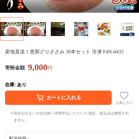
産地直送！恵那どりささみ 30本セット 冷凍 F4N-0435
9,000
寄附金額
円
在庫: あり
お気に入り
現在お住まいの自治体へ寄附申込いただいた場合、返礼品は贈答され
ません。
配送時期：