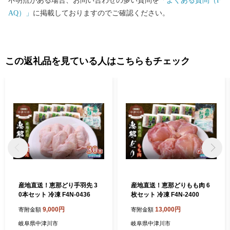
不明点がある場合、お問い合わせの多い質問を
「よくある質問（F
ので まめにチェックしてみてください そしてぜひ中津川市にお越
AQ）」
に掲載しておりますのでご確認ください。
しください。
この返礼品を見ている人はこちらもチェック
産地直送！恵那どり手羽先 3
産地直送！恵那どりもも肉 6
0本セット 冷凍 F4N-0436
枚セット 冷凍 F4N-2400
9,000円
13,000円
寄附金額
寄附金額
岐阜県中津川市
岐阜県中津川市