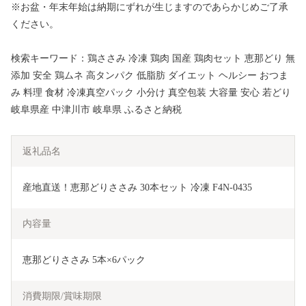
※お盆・年末年始は納期にずれが生じますのであらかじめご了承
ください。
検索キーワード：鶏ささみ 冷凍 鶏肉 国産 鶏肉セット 恵那どり 無
添加 安全 鶏ムネ 高タンパク 低脂肪 ダイエット ヘルシー おつま
み 料理 食材 冷凍真空パック 小分け 真空包装 大容量 安心 若どり
岐阜県産 中津川市 岐阜県 ふるさと納税
返礼品名
産地直送！恵那どりささみ 30本セット 冷凍 F4N-0435
内容量
恵那どりささみ 5本×6パック
消費期限/賞味期限