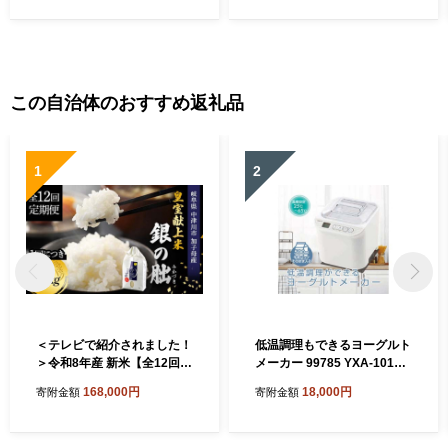
この自治体のおすすめ返礼品
1
2
＜テレビで紹介されました！
低温調理もできるヨーグルト
＞令和8年産 新米【全12回定
メーカー 99785 YXA-101
期便】皇室献上米『銀の朏』
(W) 温度調整 レシピブック付
168,000円
18,000円
寄附金額
寄附金額
2kg 中津川市加子母産 栽培
家電 F4N-2535
期間中化学肥料不使用 お米
新米 精米 F4N-2889