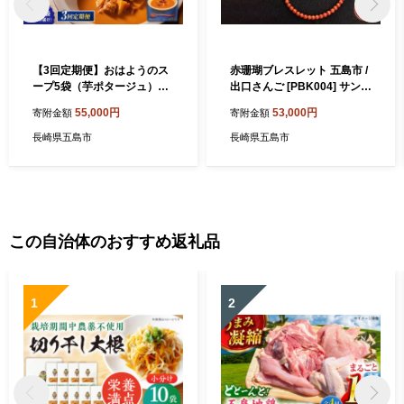
【3回定期便】おはようのス
赤珊瑚ブレスレット 五島市 /
ープ5袋（芋ポタージュ）＆
出口さんご [PBK004] サンゴ
おやすみのスープ5袋（トマ
アクセサリー おしゃれ プレ
55,000円
53,000円
寄附金額
寄附金額
トポタージュ） 五島市/ごと
ゼント 贈り物
[PBY016] さつまいも トマト
長崎県五島市
長崎県五島市
レトルト 野菜スープ 五島市
この自治体のおすすめ返礼品
1
2