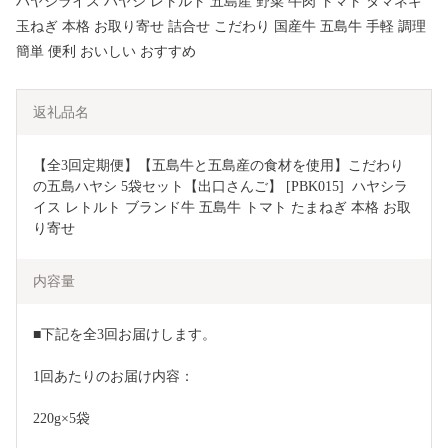
ハヤシライス ハヤシ レトルト 五島産 野菜 牛肉 トマト タマネギ
玉ねぎ 本格 お取り寄せ 詰合せ こだわり 国産牛 五島牛 手軽 調理
簡単 便利 おいしい おすすめ
返礼品名
【全3回定期便】【五島牛と五島産の食材を使用】こだわり
の五島ハヤシ 5袋セット【出口さんご】 [PBK015]  ハヤシラ
イス レトルト ブランド牛 五島牛 トマト たまねぎ 本格 お取
り寄せ
内容量
■下記を全3回お届けします。
1回あたりのお届け内容：
220g×5袋