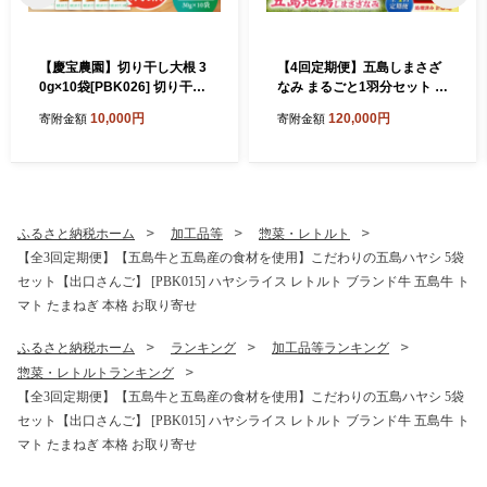
【慶宝農園】切り干し大根 3
【4回定期便】五島しまさざ
0g×10袋[PBK026] 切り干し
なみ まるごと1羽分セット 冷
大根 切干大根 きりぼしだい
凍 五島市/合同会社五島さざ
10,000円
120,000円
寄附金額
寄附金額
こん 小分け 野菜 乾物 乾燥
なみ農園 [PHH003]
ドライ
ふるさと納税ホーム
加工品等
惣菜・レトルト
【全3回定期便】【五島牛と五島産の食材を使用】こだわりの五島ハヤシ 5袋
セット【出口さんご】 [PBK015] ハヤシライス レトルト ブランド牛 五島牛 ト
マト たまねぎ 本格 お取り寄せ
ふるさと納税ホーム
ランキング
加工品等ランキング
惣菜・レトルトランキング
【全3回定期便】【五島牛と五島産の食材を使用】こだわりの五島ハヤシ 5袋
セット【出口さんご】 [PBK015] ハヤシライス レトルト ブランド牛 五島牛 ト
マト たまねぎ 本格 お取り寄せ