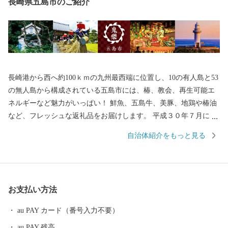
長崎県五島市のご紹介
長崎港から西へ約100ｋｍの九州最西端に位置し、10の有人島と53
の無人島から構成されている五島市には、椿、教会、再生可能エ
ネルギーなど魅力がいっぱい！ 鮮魚、五島牛、美豚、地鶏や椿油
など、フレッシュな返礼品をお届けします。 平成３０年７月には
「長崎と天草地方の潜伏キリシタン関連遺産」が世界遺産に登録
自治体紹介をもっと見る
されました。 五島市には「久賀島の集落」と「奈留の江上集落」
の２つの構成資産があります。 厳しい禁教期を生き抜いた信徒を
見守ってきた教会が、今でも静かに佇んでいます。
お支払い方法
au PAY カード（番号入力不要）
au PAY 残高