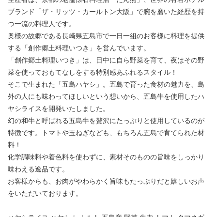
ブランド「ザ・リッツ・カールトン大阪」で腕を磨いた経歴を持
つ一流の料理人です。
奥様の故郷である長崎県五島市で一日一組のお客様に料理を提供
する「創作郷土料理いつき」を営んでいます。
「創作郷土料理いつき」は、日中に自ら野菜を育て、夜はその野
菜を使っておもてなしをする特別感あふれるスタイル！
そこで生まれた「五島ハヤシ」。五島で育った食材の魅力を、島
外の人にも味わってほしいという想いから、五島牛を使用したハ
ヤシライスを開発いたしました。
幻の和牛と呼ばれる五島牛を贅沢にたっぷりと使用しているのが
特徴です。トマトや玉ねぎなども、もちろん五島で育てられた材
料！
化学調味料や着色料を使わずに、素材そのものの旨味をしっかり
味わえる逸品です。
お客様からも、お肉がやわらかく旨味もたっぷりだと嬉しいお声
をいただいております。