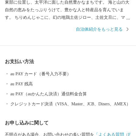
東部に位置し、太平洋に面した自然豊かなまちです。 海と山の大
自然の恵みをたっぷりうけて、豊かな人と特産品を育んでいま
す。 ちりめんじゃこに、幻の地鶏土佐ジロー、土佐文旦に、マン
ゴーと美味しいもんがたくさん！ これからも安芸市の魅力をいっ
自治体紹介をもっと見る
ぱいお届けしていきます！ 応援よろしくお願いいたします♪ 皆様
のご意見をお聞かせください。 〒784-8501 高知県安芸市土居82-
1 安芸市 商工観光水産課 電話 ：050-1730-1320 FAX ：050-37
30-4146 メール：aki@furusato-supports.com
お支払い方法
au PAY カード（番号入力不要）
au PAY 残高
au PAY（auかんたん決済）通信料金合算
クレジットカード決済（VISA、Master、JCB、Diners、AMEX）
お申し込みに関して
不明点がある場合、お問い合わせの多い質問を
「よくある質問（F