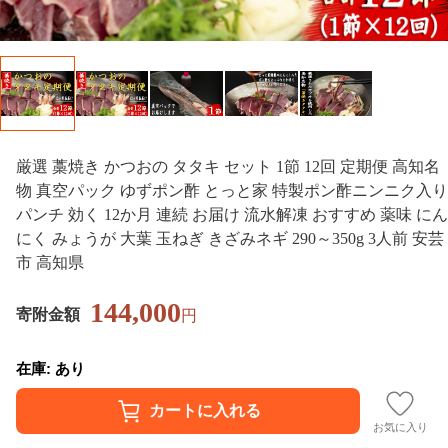
厳選 藁焼き かつおの タタキ セット 1節 12回 定期便 高知名
物 真空パック ゆずポン酢 とっと家 特製ポン酢ニンニク入り
パンチ 効く 12か月 連続 お届け 流水解凍 おすすめ 薬味 にん
にく みょうが 大葉 玉ねぎ きざみネギ 290～350g 3人前 安芸
市 高知県
144,000
寄附金額
円
在庫: あり
お気に入り