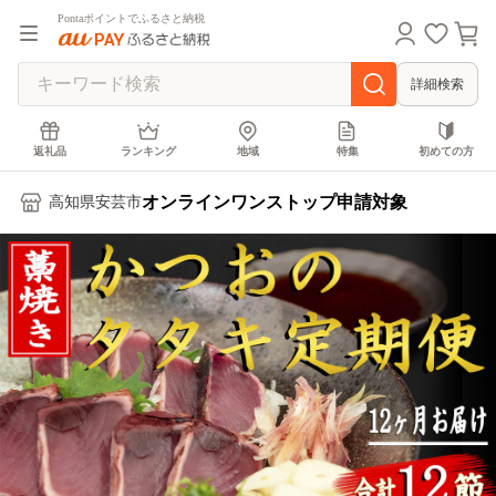
Pontaポイントでふるさと納税
詳細検索
返礼品
ランキング
地域
特集
初めての方
オンラインワンストップ申請対象
高知県安芸市