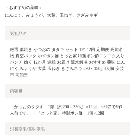
・おすすめの薬味：
にんにく、みょうが、大葉、玉ねぎ、きざみネギ
返礼品名
厳選 藁焼き かつおの タタキ セット 1節 12回 定期便 高知名
物 真空パック ゆずポン酢 とっと家 特製ポン酢ニンニク入り 
パンチ 効く 12か月 連続 お届け 流水解凍 おすすめ 薬味 にん
にく みょうが 大葉 玉ねぎ きざみネギ 290～350g 3人前 安芸
市 高知県
内容量
・かつおのタタキ　1節（約290～350g）×12回　※1節で約3
人前です。 ・『とっと家』特製ポン酢　1個×12回
消費期限/賞味期限