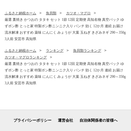
惣菜 晩酌 青アジのひらき 高
イベント 国内旅行 ギフト プ
知県産 国産 和食 伝統食 常備
レゼント 贈答 贈り物 安芸市
食 簡単調理 タンパク質 DHA
高知県
ふるさと納税ホーム
魚貝類
カツオ・マグロ
田渕水産
厳選 藁焼き かつおの タタキ セット 1節 12回 定期便 高知名物 真空パック ゆ
ずポン酢 とっと家 特製ポン酢ニンニク入り パンチ 効く 12か月 連続 お届け
流水解凍 おすすめ 薬味 にんにく みょうが 大葉 玉ねぎ きざみネギ 290～350g
3人前 安芸市 高知県
ふるさと納税ホーム
ランキング
魚貝類ランキング
カツオ・マグロランキング
厳選 藁焼き かつおの タタキ セット 1節 12回 定期便 高知名物 真空パック ゆ
ずポン酢 とっと家 特製ポン酢ニンニク入り パンチ 効く 12か月 連続 お届け
流水解凍 おすすめ 薬味 にんにく みょうが 大葉 玉ねぎ きざみネギ 290～350g
3人前 安芸市 高知県
プライバシーポリシー
運営会社
自治体関係者の皆様へ