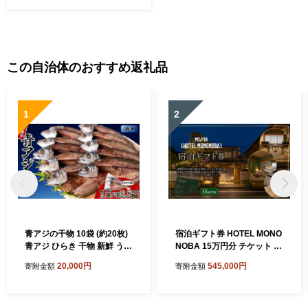
鰹のたたき 魚 鮮魚 海鮮 料理
冷蔵 冷凍 鮮魚 海鮮 下処理済
肉より魚 産地直送 新鮮 簡単
調理 高知県 美味しい お刺身
柵 節 須崎
この自治体のおすすめ返礼品
1
2
青アジの干物 10袋 (約20枚)
宿泊ギフト券 HOTEL MONO
青アジ ひらき 干物 新鮮 うす
NOBA 15万円分 チケット ホ
塩 天日干し 肉厚 ジューシー
テル 宿泊 宿泊券 宿泊利用券
20,000円
545,000円
寄附金額
寄附金額
あじ ご飯のおかず 酒の肴 魚
高知 旅行 宿泊 体験 利用券
料理 鯵 おつまみ 魚貝 魚介
宿 宿泊施設 料理 美味しい 人
惣菜 料理 あおあじ おかず お
気 ご飯 母の日 父の日 お祝い