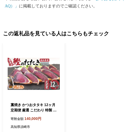
AQ）」
に掲載しておりますのでご確認ください。
この返礼品を見ている人はこちらもチェック
藁焼き かつおタタキ 12ヶ月
定期便 厳選 こだわり 特製 ポ
ン酢 と 塩 付き 全12回 12か
140,000円
寄附金額
月 12カ月 1年 高知県産 定期
便 12回 わらやき 鰹 の たた
高知県須崎市
き かつおのタタキ 鰹 カツオ