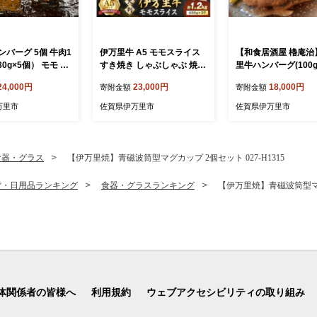
バーグ 5個 牛肉1
伊万里牛 A5 モモスライス
【和食居酒屋 櫓庵治
80g×5個） モモ ロ
すき焼き しゃぶしゃぶ 焼肉
里牛ハンバーグ(100g
などを使用 155-J
用 1.2kg 001-J1850【黒毛
入) 064-J2115
24,000円
23,000円
18,000円
寄附金額
寄附金額
和牛 国産 牛肉 赤身 薄切り
小分け A5ランク すきやき
万里市
佐賀県伊万里市
佐賀県伊万里市
焼肉 BBQ ギフト 贈答】
食器・グラス
【伊万里焼】青磁波筒型マグカップ 2個セット 027-H1315
貨・日用品ランキング
食器・グラスランキング
【伊万里焼】青磁波筒型マグカ
体関係者の皆様へ
利用規約
ウェブアクセシビリティの取り組み