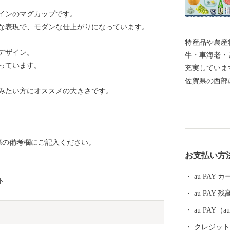
インのマグカップです。
な表現で、モダンな仕上がりになっています。
特産品や農産物が豊
デザイン。
牛・車海老・
っています。
充実してい
佐賀県の西部
みたい方にオススメの大きさです。
里港から積み
や伊万里牛、
うな便利さは
にゆとりある
際の備考欄にご記入ください。
美味しい特産
お支払い方
納税をぜひお愉しみくだ
ついて＞ 寄
au PAY
ト
市が責任をも
au PAY 残
渡・提供することは
だいた個人情
au PAY
いたふるさと
クレジットカ