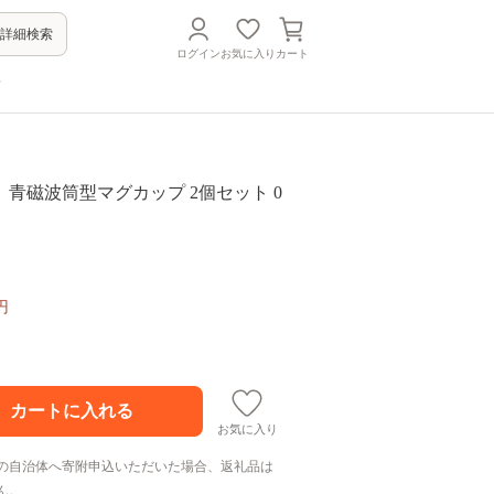
詳細検索
ログイン
お気に入り
カート
方
青磁波筒型マグカップ 2個セット 0
円
お気に入り
の自治体へ寄附申込いただいた場合、返礼品は
ん。