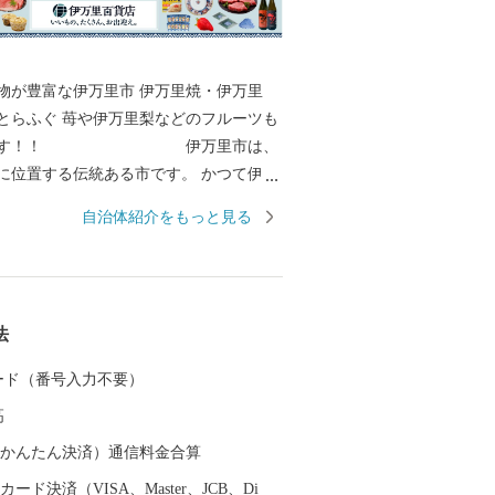
富な伊万里市 伊万里焼・伊万里
とらふぐ 苺や伊万里梨などのフルーツも
ます！！ 伊万里市は、
に位置する伝統ある市です。 かつて伊万
出しを行ってきた歴史があり、伊万里焼
自治体紹介をもっと見る
伊万里梨は全国的に有名です。 都会のよ
ありませんが、心温かい人が集まり、心
生活を送ることができます。 自然豊かで
品がたくさんある、伊万里市のふるさと
法
さい。 ＜個人情報保護方針に
附者様からいただいた個人情報は、伊万里
 カード（番号入力不要）
って安全に管理・保管し、第三者に譲
高
ございません。 寄附者様からいた
報は、お礼の品の発送やご連絡、いただ
（auかんたん決済）通信料金合算
納税の使い道に関する報告、伊万里市が
ード決済（VISA、Master、JCB、Di