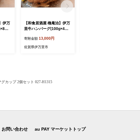
】伊万
【和食居酒屋 櫓庵治】伊万
【8月後半発送】伊万里産シ
×8個
里牛ハンバーグ(100g×4個
ャインマスカット約1.4kg 1
入) 064-J2114
13-B1074
13,000円
21,000円
寄附金額
寄附金額
佐賀県伊万里市
佐賀県伊万里市
ップ 2個セット 027-H1315
お問い合わせ
au PAY マーケットトップ