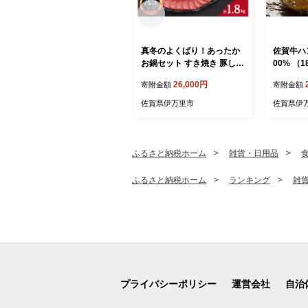
真冬のよくばり！あったか
佐賀牛ハン
お鍋セット すき焼き 豚しゃ
00% （1
ぶ 水炊き 006-J197
ース ヒレ
26,000円
寄附金額
寄附金額
697
佐賀県伊万里市
佐賀県伊
ふるさと納税ホーム
雑貨・日用品
ふるさと納税ホーム
ランキング
雑
プライバシーポリシー
運営会社
自治