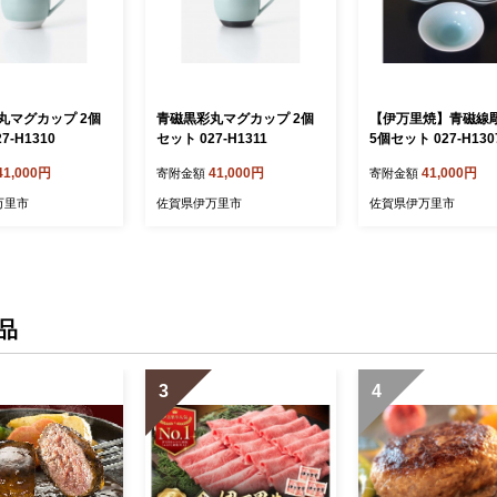
丸マグカップ 2個
青磁黒彩丸マグカップ 2個
【伊万里焼】青磁線
7-H1310
セット 027-H1311
5個セット 027-H130
41,000円
41,000円
41,000円
寄附金額
寄附金額
万里市
佐賀県伊万里市
佐賀県伊万里市
品
3
4