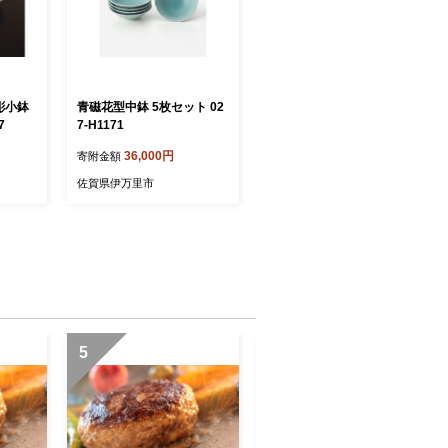
彫小鉢
青磁花型中鉢 5枚セット 02
7
7-H1171
36,000円
寄附金額
佐賀県伊万里市
5
6