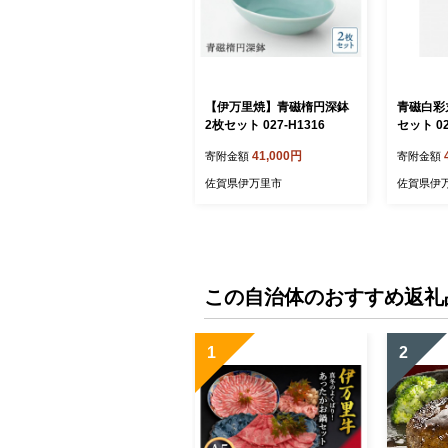
【伊万里焼】青磁楕円深鉢
青磁白彩
2枚セット 027-H1316
セット 02
41,000円
寄附金額
寄附金額
佐賀県伊万里市
佐賀県伊
この自治体のおすすめ返礼
1
2