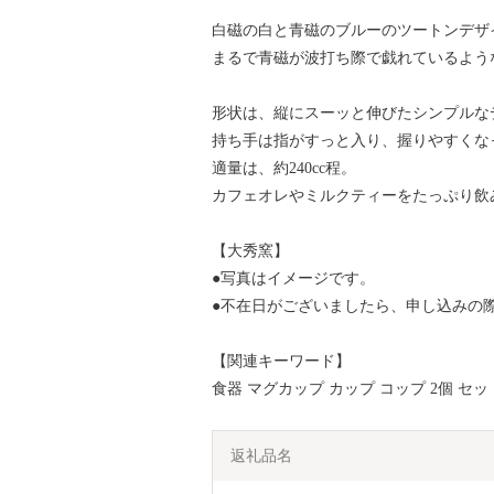
白磁の白と青磁のブルーのツートンデザ
まるで青磁が波打ち際で戯れているよう
形状は、縦にスーッと伸びたシンプルな
持ち手は指がすっと入り、握りやすくな
適量は、約240cc程。
カフェオレやミルクティーをたっぷり飲
【大秀窯】
●写真はイメージです。
●不在日がございましたら、申し込みの
【関連キーワード】
食器 マグカップ カップ コップ 2個 セッ
返礼品名