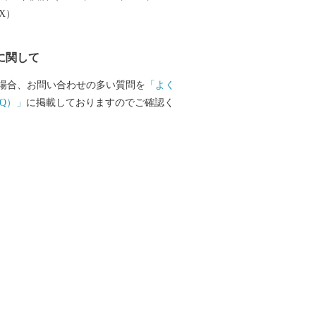
るふるさと納税関連イベント情報の提
EX）
のふるさと納税に関する情報提供のた
ていただきます。 また、情報の提供手段
に関して
子メールの配信やパンフレット等の郵送
合がございます。 ご不明な点がご
場合、お問い合わせの多い質問を
「よく
ご連絡ください。 【伊万里市ふるさと納
Q）」
に掲載しておりますのでご確認く
話：0955-58-9930 ＦＡＸ：050-3606-
t@furusato-imari.jp ※伊万里市はふ
サポート室業務と、ワンストップ特例申
を外部へ委託しております。