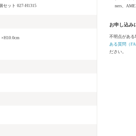
主催・出展す
ト 027-H1315
ners、AM
供、伊万里市
め、使用させ
お申し込み
としては、電
をさせていただく場
不明点がある
H10.0cm
ざいましたら
ある質問（FA
税サポート室】 電
ださい。
3441 メール：suppor
るさと納税の
請受付業務