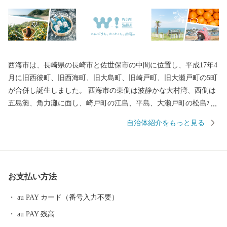
西海市は、長崎県の長崎市と佐世保市の中間に位置し、平成17年4
月に旧西彼町、旧西海町、旧大島町、旧崎戸町、旧大瀬戸町の5町
が合併し誕生しました。 西海市の東側は波静かな大村湾、西側は
五島灘、角力灘に面し、崎戸町の江島、平島、大瀬戸町の松島な
どの島々を有しています。 また、西海国立公園、大村湾県立公
自治体紹介をもっと見る
園、西彼杵半島県立公園の３つの自然公園の指定区域があり、美
しい海岸線など優れた自然景観を有し、気候も温暖です。 豊かな
自然のおかげで海の幸や山の幸がたくさんあり、「みかん」や
「ゆで干し大根」、「伊勢海老」や「ゑべすタコ」、「うず潮カ
お支払い方法
キ」など、四季折々の旬の食材に恵まれています。甘くとろける
美味しさの「原口みかん」や大村湾で育った旨みたっぷりの「う
au PAY カード（番号入力不要）
ず潮カキ」や「伊勢海老」が有名です。
au PAY 残高