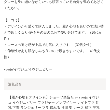
グレーを身に纏いながらいつも頑張っている自分を褒めてあげて
ください。
【口コミ】
・デザインが可愛くて購入しました。履き心地も良いので洗い替
えで欲しくなり4色をその日の気分で使い分けてます。（20代女
性）
・レースの透け感が上品でお気に入りです。（30代女性）
・伸縮性があり肌なじみも良いので履きやすいです。（40代女
性）
yvesju/イヴジュ/イヴジュビリー
返礼品名
【履き心地もデザインも】ショーツ単品 Gray yvesju イヴジ
ュ イヴジュビリー ブラジャー ノンワイヤー ナイトブラ 育
乳 下着 ランジェリー ブラ 盛れる 谷間 楽 レース 補正 卒乳  