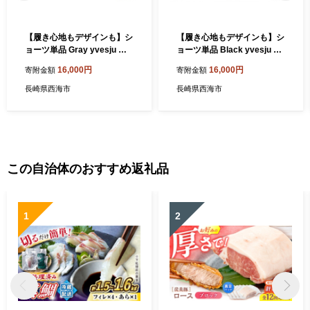
【履き心地もデザインも】シ
【履き心地もデザインも】シ
ョーツ単品 Gray yvesju イ
ョーツ単品 Black yvesju イ
ヴジュ イヴジュビリー ブラ
ヴジュ イヴジュビリー ブラ
16,000円
16,000円
寄附金額
寄附金額
ジャー ノンワイヤー ナイト
ジャー ノンワイヤー ナイト
ブラ 育乳 下着 ランジェリー
ブラ 育乳 下着 ランジェリー
長崎県西海市
長崎県西海市
ブラ 盛れる 谷間 楽 レース
ブラ 盛れる 谷間 楽 レース
補正 卒乳 脇高 マタニティ 日
補正 卒乳 脇高 マタニティ 日
本製 垂れ ＜株式会社Jubilee
本製 垂れ ＜株式会社Jubilee
＞ [CEY018]
＞ [CEY023]
この自治体のおすすめ返礼品
1
2