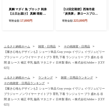
真鯛 マダイ 魚 ブロック 刺身
【12回定期便】西海市産
【土日お届け】 真鯛 堪能 5
「炭美豚」 豚ロースブロッ
点セット 鯛 タイ ＜大島水産
ク2kg （500g×4パック）＜
17,000円
223,000円
寄附金額
寄附金額
種苗＞ [CBW005] 長崎 西海
宮本畜産＞ 豚肉 とんかつ用
新鮮 真鯛 たい タイ 魚 刺身 s
豚 便利 ロース 冷凍 国産 料
akana ブロック お取り寄せ
理 使いやすい 甘い 塊 ブラン
魚 鯛 タイ ブロック tai 刺身
ド豚 ポーク 長崎 西海 [CFA0
たい 魚 刺身 sashimi ブロッ
84]
ク 贈答 ギフト 冷蔵 美味しい
ふるさと納税ホーム
雑貨・日用品
その他雑貨・日用品
おいしい 海の幸 海産物 魚介
【履き心地もデザインも】ショーツ単品 Gray yvesju イヴジュ イヴジュビリー
類 カルパッチョ 鯛の煮つけ
ブラジャー ノンワイヤー ナイトブラ 育乳 下着 ランジェリー ブラ 盛れる 谷
料理 お刺身 タイ 真鯛 海鮮
間 楽 レース 補正 卒乳 脇高 マタニティ 日本製 垂れ ＜株式会社Jubilee＞ [CEY
025]
ふるさと納税ホーム
ランキング
雑貨・日用品ランキング
その他雑貨・日用品ランキング
【履き心地もデザインも】ショーツ単品 Gray yvesju イヴジュ イヴジュビリー
ブラジャー ノンワイヤー ナイトブラ 育乳 下着 ランジェリー ブラ 盛れる 谷
間 楽 レース 補正 卒乳 脇高 マタニティ 日本製 垂れ ＜株式会社Jubilee＞ [CEY
025]