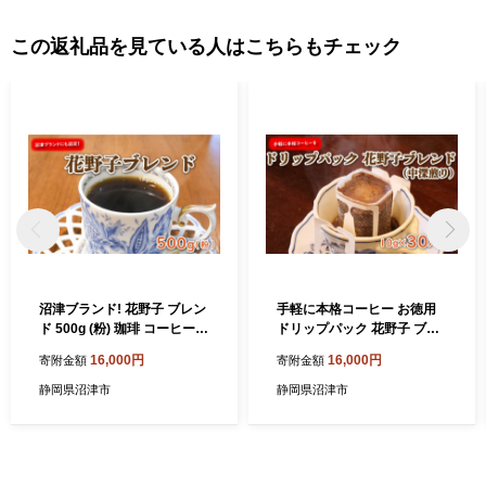
この返礼品を見ている人はこちらもチェック
沼津ブランド! 花野子 ブレン
手軽に本格コーヒー お徳用
ド 500g (粉) 珈琲 コーヒー
ドリップパック 花野子 ブレ
プレゼント ギフト 静岡 沼津
ンド (中深煎り) 30杯 珈琲 コ
16,000円
16,000円
寄附金額
寄附金額
母の日 父の日
ーヒー プレゼント ギフト 静
岡 沼津 母の日 父の日
静岡県沼津市
静岡県沼津市