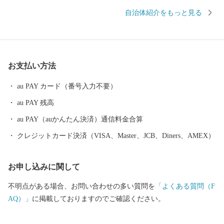
海の幸。 そんな沼津市が、皆様のご厚意にお応えするために、 地
自治体紹介をもっと見る
元名産の品を数多く取り揃えました。 いただいたご寄附は、沼津
市の魅力向上や災害に強いまちづくり、 子育て世代の支援施策等
に活用させていただきます。 ぜひ、ご支援をお願いいたします。
お支払い方法
au PAY カード（番号入力不要）
au PAY 残高
au PAY（auかんたん決済）通信料金合算
クレジットカード決済（VISA、Master、JCB、Diners、AMEX）
お申し込みに関して
不明点がある場合、お問い合わせの多い質問を
「よくある質問（F
AQ）」
に掲載しておりますのでご確認ください。