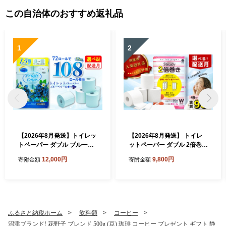
この自治体のおすすめ返礼品
1
2
【2026年8月発送】トイレッ
【2026年8月発送】 トイレ
トペーパー ダブル ブルーベ
ットペーパー ダブル 2倍巻き
リー 72ロール 12ロール 6パ
6ロール×8パック 計48ロー
12,000円
9,800円
寄附金額
寄附金額
ック 鶴見製紙 静岡 沼津 とい
ル 96ロール相当 無香料 備蓄
れっとぺーぱー トイレ 備蓄
防災 沼津 鶴見製紙 再生紙 や
防災 再生紙 やわらか
わらか
ふるさと納税ホーム
飲料類
コーヒー
沼津ブランド! 花野子 ブレンド 500g (豆) 珈琲 コーヒー プレゼント ギフト 静