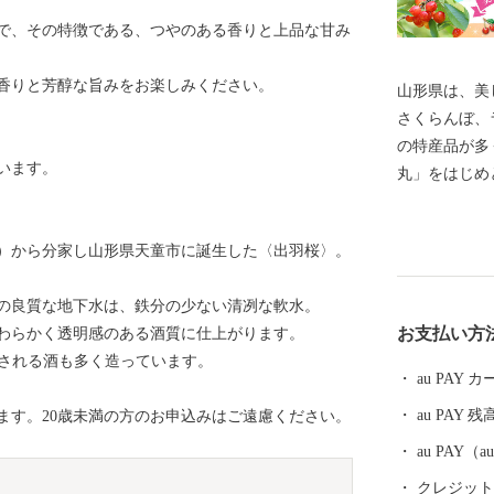
で、その特徴である、つやのある香りと上品な甘み
香りと芳醇な旨みをお楽しみください。
山形県は、美
さくらんぼ、
の特産品が多
います。
丸」をはじめ
初の地理的表
本酒など、「
正宗）から分家し山形県天童市に誕生した〈出羽桜〉。
しい逸品も自
られた上方の
の良質な地下水は、鉄分の少ない清冽な軟水。
素晴らしい工
お支払い方
わらかく透明感のある酒質に仕上がります。
恵まれ、海水
定される酒も多く造っています。
て山形を感じ
au PAY
しです。 そ
au PAY 残
ます。20歳未満の方のお申込みはご遠慮ください。
のが温泉です
し、山や渓谷
au PAY
並ぶ温泉、 
クレジットカ