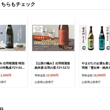
こちらもチェック
み 出羽桜酒造 特別
【山形の極み】出羽桜酒造
やまがたのお酒を楽
0年熟成 F2Y-049
純米酒 出羽の里 F2Y-5272
羽桜「雪女神・純米
醸」と「つや姫・純
11,000円
12,000円
16,000円
寄附金額
寄附金額
醸」 F2Y-4499
形県庁
山形県山形県庁
山形県山形県庁
品