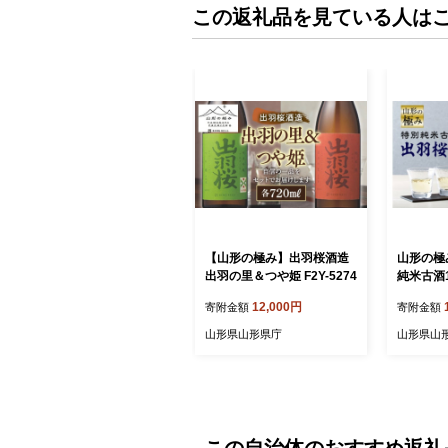
この返礼品を見ている人は
【山形の極み】出羽桜酒造
山形の極
出羽の里＆つや姫 F2Y-5274
純米古酒1
2
12,000円
寄附金額
寄附金額
山形県山形県庁
山形県山
この自治体のおすすめ返礼