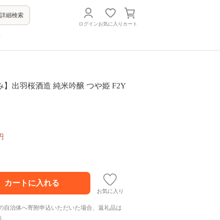
詳細検索
ログイン
お気に入り
カート
方
】出羽桜酒造 純米吟醸 つや姫 F2Y
円
お気に入り
の自治体へ寄附申込いただいた場合、返礼品は
ん。