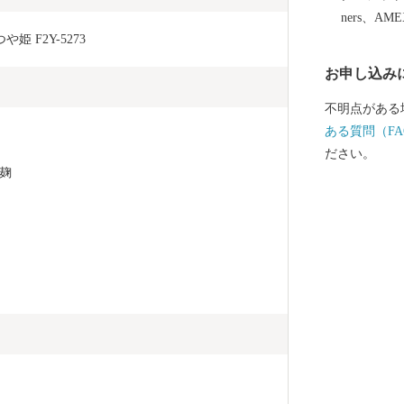
イプの温泉を
ners、AM
機に山形へお
 F2Y-5273
自然をお楽し
お申し込み
不明点がある
ある質問（FA
ださい。
麹