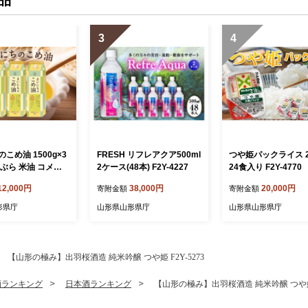
3
4
こめ油 1500g×3
FRESH リフレアクア500ml
つや姫パックライス 2
ぶら 米油 コメ油
2ケース(48本) F2Y-4227
24食入り F2Y-4770
め物 サラダ 山形
12,000円
38,000円
20,000円
寄附金額
寄附金額
 食用オイル 調理
 山形県 F2Y-1730
形県庁
山形県山形県庁
山形県山形県庁
【山形の極み】出羽桜酒造 純米吟醸 つや姫 F2Y-5273
酒ランキング
日本酒ランキング
【山形の極み】出羽桜酒造 純米吟醸 つや姫 F