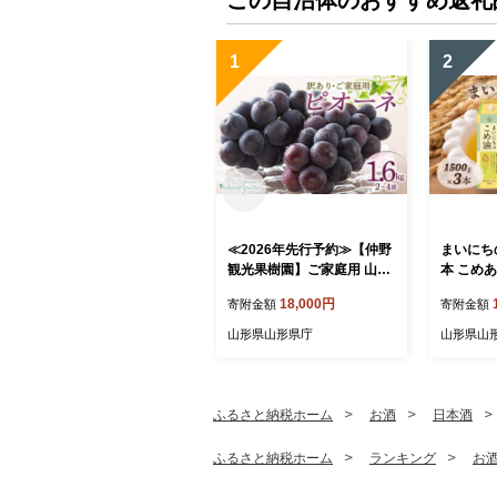
1
2
≪2026年先行予約≫【仲野
まいにちの
観光果樹園】ご家庭用 山形
本 こめあ
県産 ピオーネ 1.6kg(2~4房)
揚げ物 炒
18,000円
寄附金額
寄附金額
種無し ぶどう 2026年8月下
県 食用油
旬から順次発送 F2Y-5456
油 油 食品
山形県山形県庁
山形県山
ふるさと納税ホーム
お酒
日本酒
ふるさと納税ホーム
ランキング
お