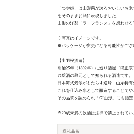
「つや姫」は山形県が誇るおいしいお米
をそのままお酒に表現しました。
山形の洋梨「ラ・フランス」を想わせる
※写真はイメージです。
※パッケージが変更になる可能性がござ
【出羽桜酒造】
明治25年（1892年）に造り酒屋（熊
吟醸酒の蔵元として知られる酒造です。
日本海式気候がもたらす連峰・山系特有
これを仕込み水として醸造することでや
その品質を認められ「GI山形」にも指
※20歳未満の飲酒は法律で禁止されてい
返礼品名