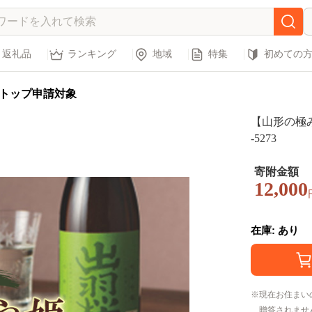
返礼品
ランキング
地域
特集
初めての
トップ申請対象
【山形の極み
-5273
寄附金額
12,000
在庫: あり
現在お住まい
贈答されませ