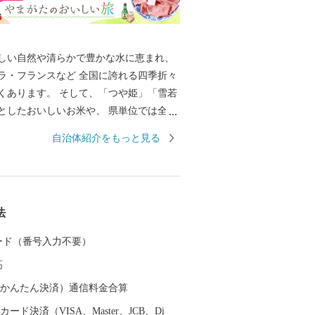
しい自然や清らかで豊かな水に恵まれ、
ラ・フランスなど 全国に誇れる四季折々
くあります。 そして、「つや姫」「雪若
としたおいしいお米や、 県単位では全国
示制度(ＧＩ)「山形」の指定を受けた日
自治体紹介をもっと見る
日本一美食・美酒県やまがた」にふさわ
慢です。 また、最上川舟運によって伝え
技術を磨き、研ぎ澄まされてきた多くの
芸品があります。 さらに、豊かな自然に
法
浴や果物狩り、スキーなど、四季を通じ
、楽しんでいただけるレジャーも目白押
 カード（番号入力不要）
んな山形県への旅を一層豊かなものにする
高
。山形県は、全ての市町村に温泉が湧出
に囲まれた温泉、近代的な大型旅館が立
（auかんたん決済）通信料金合算
湯治の温泉、海沿いの温泉など、様々なタ
ード決済（VISA、Master、JCB、Di