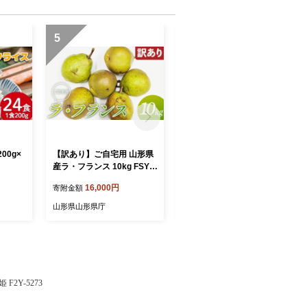
5
6
00g×
【訳あり】ご自宅用 山形県
《先行予約 2026年発送》山
産ラ・フランス 10kg FSY-2
形県産 白桃×黄桃 秀品 3kg
896
もも モモ 桃 デザート フル
16,000円
15,000円
寄附金額
寄附金額
ーツ 果物 くだもの 果実 食
品 山形県 FSY-2496
山形県山形県庁
山形県山形県庁
2Y-5273