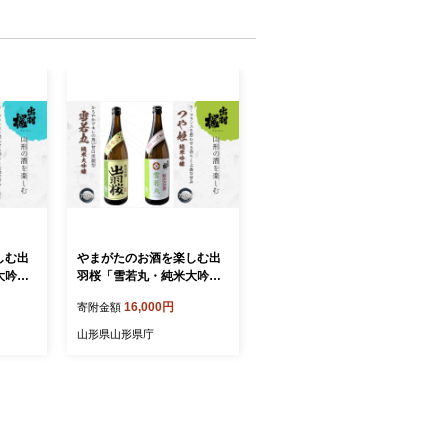
しむ出
やまがたのお酒を楽しむ出
大吟
羽桜「雪若丸・純米大吟
米吟
醸」と「つや姫・純米吟
16,000円
寄附金額
醸」 F2Y-4502
山形県山形県庁