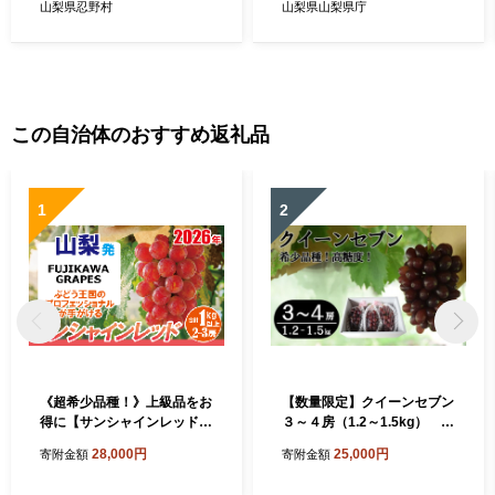
山梨県忍野村
山梨県山梨県庁
この自治体のおすすめ返礼品
1
2
《超希少品種！》上級品をお
【数量限定】クイーンセブン
得に【サンシャインレッド】
３～４房（1.2～1.5kg） ぶ
1.0kg以上（2～3房）【2026
どう ブドウ 葡萄 くだもの 果
28,000円
25,000円
寄附金額
寄附金額
年8月-9月発送】- FUJIKAW
物 フルーツ 山梨 やまなし 富
A GRAPES -
士川町 高糖度 希少 希少品種