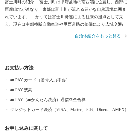
富士川町の紹介 富士川町は甲府盆地の南西端に位置し、西部に
巨摩山地が連なり、東部は富士川が流れる豊かな自然環境に囲ま
れています。 かつては富士川舟運による往来の拠点として栄
え、現在は中部横断自動車道や甲西道路の整備により広域交通の
アクセスが向上しています。 大法師公園の桜、妙法寺のあじさ
自治体紹介をもっと見る
い、舂米・平林・穂積の棚田、大柳川渓谷の紅葉、高下のダイヤ
モンド富士をはじめ四季折々の美しい景色が見られます。 気候
は盆地特有の内陸性気候で、夏季と冬季の気温差が大きく、日照
時間も長いなど居住に適しています。 高齢化や人口減少、中山
お支払い方法
間地域の過疎化も進行している状況ですが、移住定住や交流人口
の増加を推進しています。 ふるさとへの思い… 富士川の瀬音、
au PAY カード（番号入力不要）
鳥のさえずりなど、豊かな自然の中で、友と遊び、ふれあった
au PAY 残高
日々… ふるさとを離れ、都会でご活躍の皆さまにとって、ふる
さとの思い出は、数多くあると思います。 富士川町では、地域
au PAY（auかんたん決済）通信料金合算
の資源を守り、「暮らしと自然が輝く 交流のまち」をめざし
クレジットカード決済（VISA、Master、JCB、Diners、AMEX）
て、まちづくりを進めていきます。 本町にゆかりのある方、ご
関心のある皆さまに、ふるさと“富士川町”を応援するサポーター
お申し込みに関して
になっていただきたいと思います。