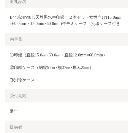
返礼品名
E448染め無し天然黒水牛印鑑　２本セット女性向け(15.0mm
×60.0mm・12.0mm×60.0mm)牛モミケース・別珍ケース付き
内容量
①印鑑（直径15.0㎜×60.0㎜・直径12.0mm×60.0mm）
②印鑑ケース（約縦97㎜×横37㎜×厚み25㎜）
③別珍ケース
受付期間
通年
提供者