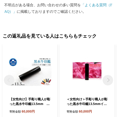
不明点がある場合、お問い合わせの多い質問を
「よくある質問（F
AQ）」
に掲載しておりますのでご確認ください。
この返礼品を見ている人はこちらもチェック
【女性向け】手彫り職人が彫
＜女性向け＞手彫り職人が彫
った黒水牛印鑑13.5mm イ
った黒水牛印鑑13.5mmイタ
タリアンレザー印鑑ケース付
リアンレザ-印鑑ケース付き
60,000円
60,000円
寄附金額
寄附金額
き
【1247086】