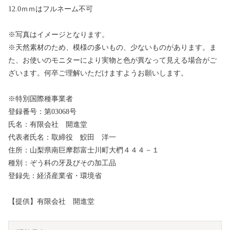
12.0ｍｍはフルネーム不可
※写真はイメージとなります。
※天然素材のため、模様の多いもの、少ないものがあります。ま
た、お使いのモニターにより実物と色が異なって見える場合がご
ざいます。何卒ご理解いただけますようお願いします。
※特別国際種事業者
登録番号：第03068号
氏名：有限会社 開進堂
代表者氏名：取締役 鮫田 洋一
住所：山梨県南巨摩郡富士川町大椚４４４－１
種別：ぞう科の牙及びその加工品
登録先：経済産業省・環境省
【提供】有限会社 開進堂