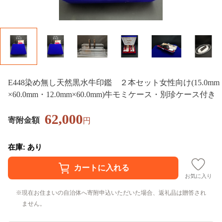
E448染め無し天然黒水牛印鑑 ２本セット女性向け(15.0mm
×60.0mm・12.0mm×60.0mm)牛モミケース・別珍ケース付き
62,000
寄附金額
円
在庫: あり
お気に入り
現在お住まいの自治体へ寄附申込いただいた場合、返礼品は贈答され
ません。