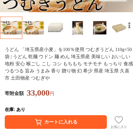
うどん 「埼玉県産小麦」を100％使用 つむぎうどん 110g×50
袋 | うどん 乾麺 ウドン 麺 めん 埼玉県産 美味しい おいしい
地粉 安心 喉ごし こし コシ もちもち モチモチ もっちり 食感
つるつる 旨み うまみ 香り 贈り物 幻 希少 県産 埼玉県 久喜
市 土田物産 つむぎや
33,000
寄附金額
円
在庫: あり
お気に入り