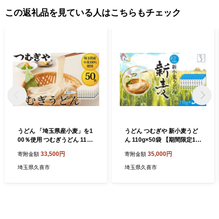
この返礼品を見ている人はこちらもチェック
うどん 「埼玉県産小麦」を1
うどん つむぎや 新小麦うど
00％使用 つむぎうどん 110g
ん 110g×50袋 【期間限定12
×50袋＜ 贈答箱 ＞ | うどん
月まで】 | うどん 乾麺 ウド
33,500円
35,000円
寄附金額
寄附金額
乾麺 ウドン 麺 めん 埼玉県産
ン 麺 めん 埼玉県産 新小麦
美味しい おいしい 地粉 安心
美味しい おいしい 地粉 安心
埼玉県久喜市
埼玉県久喜市
喉ごし こし コシ もちもち モ
喉ごし こし コシ もちもち モ
チモチ もっちり 食感 つるつ
チモチ もっちり 食感 つるつ
る 旨み うまみ 香り 贈り物
る 旨み うまみ 香り 贈り物
幻 希少 県産 埼玉県 久喜市
幻 希少 埼玉県 久喜市 土田物
土田物産 つむぎや
産 つむぎや