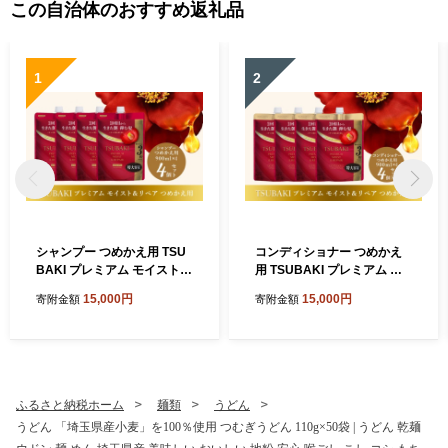
この自治体のおすすめ返礼品
1
2
シャンプー つめかえ用 TSU
コンディショナー つめかえ
BAKI プレミアム モイスト＆
用 TSUBAKI プレミアム モ
リペア 900ml×4個セット | ヘ
イスト＆リペア 900ml×4個
15,000円
15,000円
寄附金額
寄附金額
アケア 美容 シャンプー ツバ
セット | ヘアケア 美容 コン
キ つめかえ 詰め替え セット
ディショナー ツバキ つめか
家族 愛用 大量 大容量 シリー
え 詰め替え セット 家族 愛用
ズ サラサラ におい 香り しっ
大量 大容量 シリーズ サラサ
とり 定番 埼玉県 久喜市 ファ
ラ におい 香り しっとり 定番
イントゥデイ
埼玉県 久喜市 ファイントゥ
ふるさと納税ホーム
麺類
うどん
デイ
うどん 「埼玉県産小麦」を100％使用 つむぎうどん 110g×50袋 | うどん 乾麺