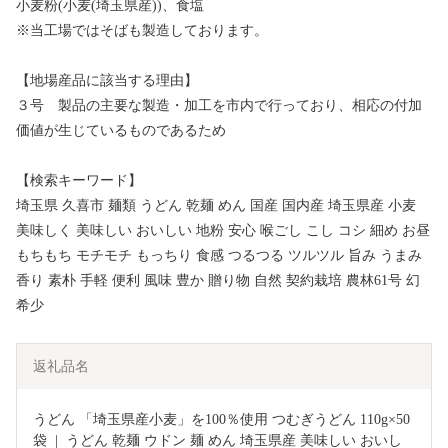
小麦粉(小麦(埼玉県産))、食塩
※当工場ではそばも製造しております。
【地場産品に該当する理由】
３号 製品の主要な製造・加工を市内で行っており、相応の付加
価値が生じているものであるため
【検索キーワード】
埼玉県 久喜市 麺類 うどん 乾麺 めん 国産 国内産 埼玉県産 小麦
美味しく 美味しい おいしい 地粉 安心 喉ごし こし コシ 細め お昼
もちもち モチモチ もっちり 食感 つるつる ツルツル 旨み うまみ
香り 素朴 手軽 便利 風味 豊か 贈り物 自然 契約栽培 農林61号 幻
希少
返礼品名
うどん 「埼玉県産小麦」を100％使用 つむぎうどん 110g×50
袋  |  うどん 乾麺 ウドン 麺 めん 埼玉県産 美味しい おいし