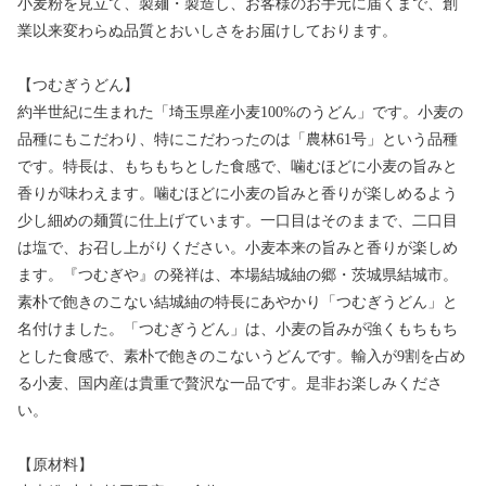
小麦粉を見立て、製麺・製造し、お客様のお手元に届くまで、創
業以来変わらぬ品質とおいしさをお届けしております。
【つむぎうどん】
約半世紀に生まれた「埼玉県産小麦100%のうどん」です。小麦の
品種にもこだわり、特にこだわったのは「農林61号」という品種
です。特長は、もちもちとした食感で、噛むほどに小麦の旨みと
香りが味わえます。噛むほどに小麦の旨みと香りが楽しめるよう
少し細めの麺質に仕上げています。一口目はそのままで、二口目
は塩で、お召し上がりください。小麦本来の旨みと香りが楽しめ
ます。『つむぎや』の発祥は、本場結城紬の郷・茨城県結城市。
素朴で飽きのこない結城紬の特長にあやかり「つむぎうどん」と
名付けました。「つむぎうどん」は、小麦の旨みが強くもちもち
とした食感で、素朴で飽きのこないうどんです。輸入が9割を占め
る小麦、国内産は貴重で贅沢な一品です。是非お楽しみくださ
い。
【原材料】