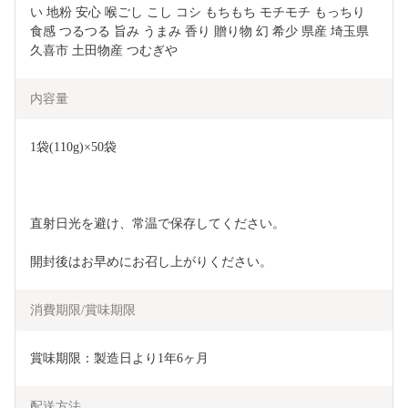
い 地粉 安心 喉ごし こし コシ もちもち モチモチ もっちり 
食感 つるつる 旨み うまみ 香り 贈り物 幻 希少 県産 埼玉県 
久喜市 土田物産 つむぎや
内容量
1袋(110g)×50袋
直射日光を避け、常温で保存してください。
開封後はお早めにお召し上がりください。
消費期限/賞味期限
賞味期限：製造日より1年6ヶ月
配送方法