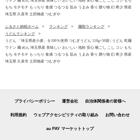
ウドン 麺 めん 埼玉県産 美味しい おいしい 地粉 安心 喉ごし こし コシ もち
もち モチモチ もっちり 食感 つるつる 旨み うまみ 香り 贈り物 幻 希少 県産
埼玉県 久喜市 土田物産 つむぎや
ふるさと納税ホーム
ランキング
麺類ランキング
うどんランキング
うどん 「埼玉県産小麦」を100％使用 つむぎうどん 110g×50袋 | うどん 乾麺
ウドン 麺 めん 埼玉県産 美味しい おいしい 地粉 安心 喉ごし こし コシ もち
もち モチモチ もっちり 食感 つるつる 旨み うまみ 香り 贈り物 幻 希少 県産
埼玉県 久喜市 土田物産 つむぎや
プライバシーポリシー
運営会社
自治体関係者の皆様へ
利用規約
ウェブアクセシビリティの取り組み
お問い合わせ
au PAY マーケットトップ