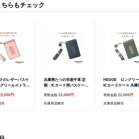
こちらもチェック
クのレザーパスケ
兵庫県たつの市産牛革 定
HEDGE ロングリ
ングリールストラッ
期・ICカード用パスケース
ICカードケース 兵
兵庫県たつの市産牛
(ネイビー×ピーコックブル
の市産牛革(ダークグ
22,000円
22,000円
22,000円
寄附金額
寄附金額
GE【1364185】
ー) HEDGE【1279704】
【1279695】
崎市
兵庫県尼崎市
兵庫県尼崎市
品