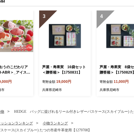
3
4
おうのこだわりア
芦屋・寿果実 16袋セット
芦屋・寿果実 8袋
-ABR＞_アイス
＜贈答箱＞【1750831】
贈答箱＞【1750829
リーム スイーツ デ
9,000円
19,000円
11,000円
寄附金額
寄附金額
 いちご イチゴ あ
フト 贈り物 手作
崎市
兵庫県尼崎市
兵庫県尼崎市
わせ バニラ ショ
リームチーズ シャー
るさと納税【1525
小物
HEDGE バッグに提げれるリール付きレザーパスケース(スカイブルー) たつ
ァッションランキング
小物ランキング
ケース(スカイブルー) たつの市産牛革使用【1279708】