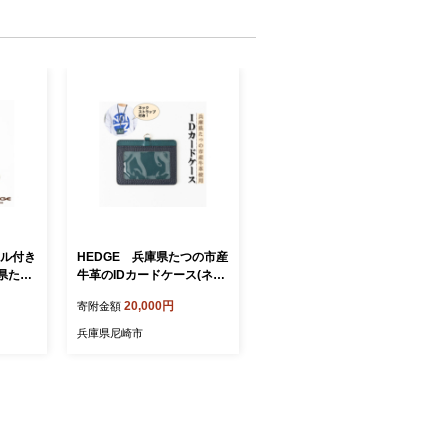
ール付き
HEDGE 兵庫県たつの市産
庫県たつ
牛革のIDカードケース(ネイ
リーン)
ビー×ピーコックブルー)ネ
20,000円
寄附金額
ックストラップ付き【1279
597】
兵庫県尼崎市