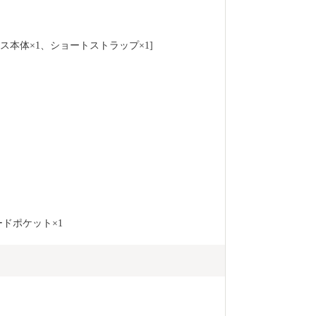
ス本体×1、ショートストラップ×1]
ードポケット×1