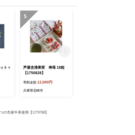
5
6
セット＜
芦屋含浸果実 寿苺 18粒
芦屋含浸果実 寿苺 14粒
】
【1750828】
【1750826】
12,000円
9,000円
寄附金額
寄附金額
兵庫県尼崎市
兵庫県尼崎市
の市産牛革使用【1279708】