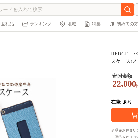
返礼品
ランキング
地域
特集
初めての
HEDGE
スケース(ス
279708】
寄附金額
22,000
在庫: あり
現在お住まい
贈答されませ