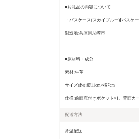
■お礼品の内容について
・パスケース(スカイブルー)[パスケー
製造地:兵庫県尼崎市
■原材料・成分
素材:牛革
サイズ(約):縦11cm×横7cm
仕様:前面窓付きポケット×1、背面カ
配送方法
常温配送