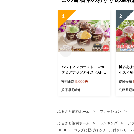
1
2
ハワイアンホースト マカ
博多あま
ダミアナッツアイス＜AH-H
イス＜AH
S＞_アイス アイスクリーム
アイスク
9,000円
寄附金額
寄附金額
スイーツ デザート マカダミ
ザート 苺
ア 詰め合わせ ギフト 贈り
まおう ギ
兵庫県尼崎市
兵庫県尼
物 ミルクチョコ ホワイトチ
業 詰め合
ョコ ストロベリー マンゴー
コラ ク
ピスタチオ ふるさと納税
ベット ふ
【1528629】
215】
ふるさと納税ホーム
ファッション
ふるさと納税ホーム
ランキング
フ
HEDGE バッグに提げれるリール付きレザーパス