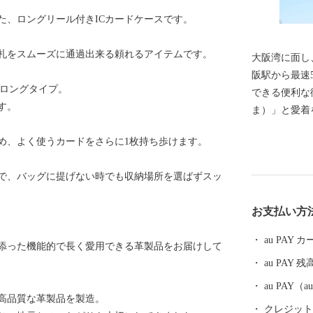
た、ロングリール付きICカードケースです。
札をスムーズに通過出来る頼れるアイテムです。
大阪湾に面し
阪駅から最速
るロングタイプ。
できる便利な
す。
ま）」と愛着をこめて
尼崎市では、
め、よく使うカードをさらに1枚持ち歩けます。
り、 尼崎城
珍しい、犬・
で、バッグに提げない時でも収納場所を選ばずスッ
に関する 基金などがあり
に戸田氏鉄に
お支払い方
崎城が築かれ
大きさがあっ
au PAY
添った機能的で長く愛用できる革製品をお届けして
その姿を見る
au PAY 残
崎城西三の丸
一部である 天
au PAY
で高品質な革製品を製造。
月、400年
クレジットカ