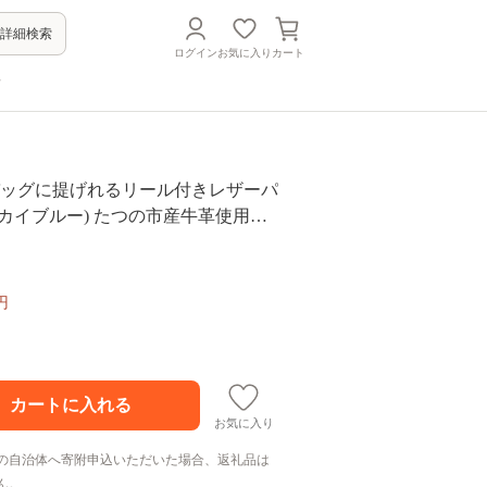
詳細検索
ログイン
お気に入り
カート
方
 バッグに提げれるリール付きレザーパ
カイブルー) たつの市産牛革使用【1
円
お気に入り
の自治体へ寄附申込いただいた場合、返礼品は
ん。