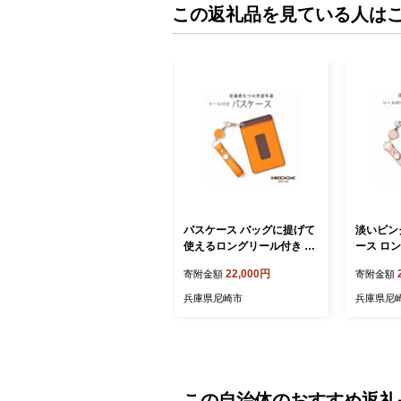
この返礼品を見ている人は
パスケース バッグに提げて
淡いピン
使えるロングリール付き 兵
ース ロ
庫県たつの市産牛革 HED
プ付き 
22,000円
寄附金額
寄附金額
GE【1279710】
革 HED
兵庫県尼崎市
兵庫県尼
この自治体のおすすめ返礼