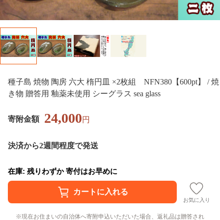
種子島 焼物 陶房 六大 楕円皿 ×2枚組 NFN380【600pt】 / 焼
き物 贈答用 釉薬未使用 シーグラス sea glass
24,000
寄附金額
円
決済から2週間程度で発送
在庫: 残りわずか 寄付はお早めに
お気に入り
現在お住まいの自治体へ寄附申込いただいた場合、返礼品は贈答され