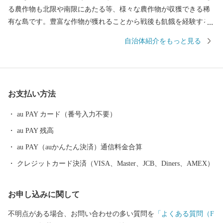
る農作物も北限や南限にあたる等、様々な農作物が収獲できる稀
有な島です。豊富な作物が獲れることから戦後も飢餓を経験する
ことがなく、昔から「飢えを知らない島」とも呼ばれています。
自治体紹介をもっと見る
宇宙開発で未来を担うロケット打ち上げなど最先端技術がある一
方で、昔ながらの技術や自然豊かな景色が残っているのも特徴で
す。 海に囲まれて東西南北どこかでは波が発生していることから
サーフィンの聖地としても有名です。また、令和２年には国内初
お支払い方法
の「ヨガの聖地」としても認定されました。 特産品としては、西
之表市の安納地区で作られる「安納芋」が有名です。全国のお店
au PAY カード（番号入力不要）
で見かける機会も多い「安納芋」、ぜひ本場の安納芋をご堪能く
au PAY 残高
ださい。 また、現在では日本で唯一ここでしか行われていない伝
統製法にて作られている全て手作業の「黒糖」や初の国産ハサミ
au PAY（auかんたん決済）通信料金合算
である「種子鋏（たねばさみ）」、 トビウオやイカ等の新鮮な海
クレジットカード決済（VISA、Master、JCB、Diners、AMEX）
産物、全国のブランド牛として市場に出回っている「西之表市生
まれの黒毛和牛」など魅力的な特産品がございます。
お申し込みに関して
不明点がある場合、お問い合わせの多い質問を
「よくある質問（F