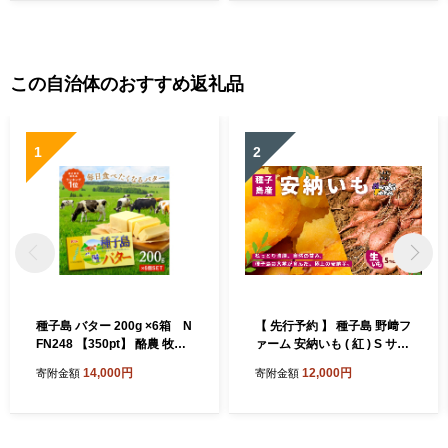
この自治体のおすすめ返礼品
1
2
種子島 バター 200g ×6箱 N
【 先行予約 】 種子島 野﨑フ
FN248 【350pt】 酪農 牧場
ァーム 安納いも ( 紅 ) S サイ
乳牛 3.6牛乳 種子島バター
ズ 5kg NFN654【300pt】//
14,000円
12,000円
寄附金額
寄附金額
普段使い 生乳 牛乳 風味豊か
安納芋 本場 糖度 熟成期間 G.
ランキング 人気 お菓子 素材
I 保護制度 ブランド 生いも
芋 いも さつまいも