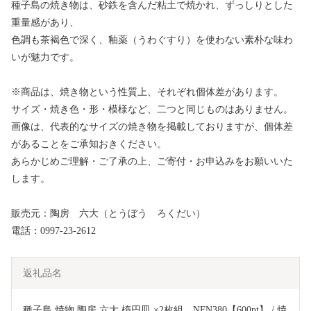
種子島の焼き物は、砂鉄を含んだ粘土で焼かれ、ずっしりとした
重量感があり、
色調も茶褐色で深く、釉薬（うわぐすり）を使わない素朴な味わ
いが魅力です。
※商品は、焼き物という性質上、それぞれ個体差があります。
サイズ・焼き色・形・模様など、二つと同じものはありません。
画像は、代表的なサイズの焼き物を掲載しておりますが、個体差
があることをご承知おきください。
あらかじめご理解・ご了承の上、ご寄付・お申込みをお願いいた
します。
販売元：陶房 六大（とうぼう ろくだい）
電話：0997-23-2612
返礼品名
種子島 焼物 陶房 六大 楕円皿 ×2枚組　NFN380【600pt】 / 焼