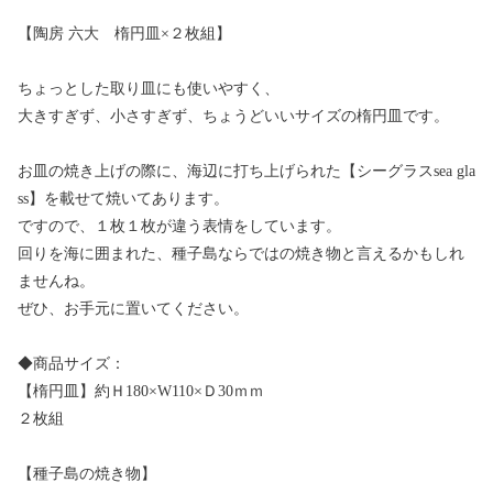
【陶房 六大 楕円皿×２枚組】
ちょっとした取り皿にも使いやすく、
大きすぎず、小さすぎず、ちょうどいいサイズの楕円皿です。
お皿の焼き上げの際に、海辺に打ち上げられた【シーグラスsea gla
ss】を載せて焼いてあります。
ですので、１枚１枚が違う表情をしています。
回りを海に囲まれた、種子島ならではの焼き物と言えるかもしれ
ませんね。
ぜひ、お手元に置いてください。
◆商品サイズ：
【楕円皿】約Ｈ180×W110×Ｄ30ｍｍ
２枚組
【種子島の焼き物】