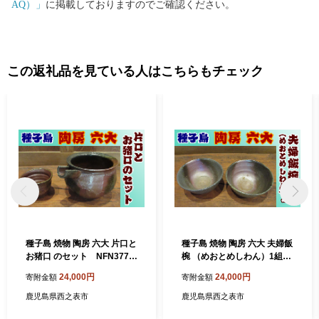
AQ）」
に掲載しておりますのでご確認ください。
この返礼品を見ている人はこちらもチェック
種子島 焼物 陶房 六大 片口と
種子島 焼物 陶房 六大 夫婦飯
お猪口 のセット NFN377
椀 （めおとめしわん）1組
【600pt】 / おちょこ 焼き物
NFN378【600pt】 / 焼き物
24,000円
24,000円
寄附金額
寄附金額
日本酒 焼酎 重量感 釉薬未使
お茶碗 飯椀 贈答用 釉薬未使
用 ２合
用
鹿児島県西之表市
鹿児島県西之表市