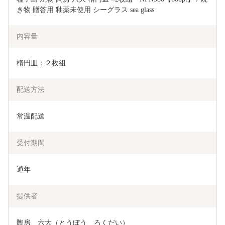
き物 贈答用 釉薬未使用 シーグラス sea glass 
内容量
楕円皿：２枚組
配送方法
常温配送
受付期間
通年
提供者
陶房　六大（とうぼう　ろくだい）