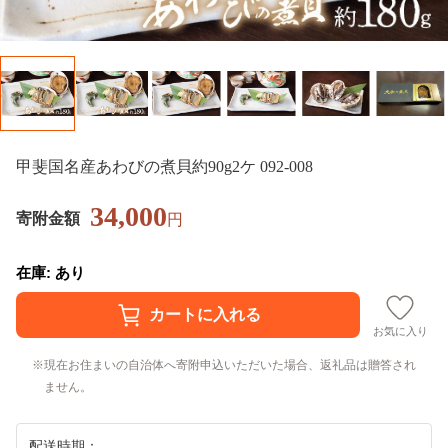
甲斐国名産あわびの煮貝約90g2ケ 092-008
34,000
寄附金額
円
在庫: あり
お気に入り
現在お住まいの自治体へ寄附申込いただいた場合、返礼品は贈答され
ません。
配送時期：