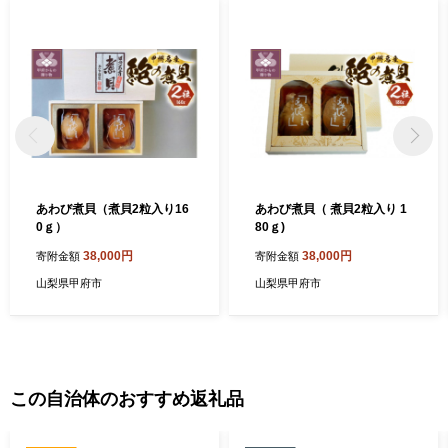
あわび煮貝（煮貝2粒入り16
あわび煮貝（ 煮貝2粒入り 1
0ｇ）
80ｇ)
38,000円
38,000円
寄附金額
寄附金額
山梨県甲府市
山梨県甲府市
この自治体のおすすめ返礼品