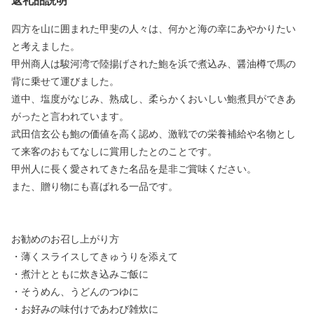
返礼品説明
四方を山に囲まれた甲斐の人々は、何かと海の幸にあやかりたい
と考えました。
甲州商人は駿河湾で陸揚げされた鮑を浜で煮込み、醤油樽で馬の
背に乗せて運びました。
道中、塩度がなじみ、熟成し、柔らかくおいしい鮑煮貝ができあ
がったと言われています。
武田信玄公も鮑の価値を高く認め、激戦での栄養補給や名物とし
て来客のおもてなしに賞用したとのことです。
甲州人に長く愛されてきた名品を是非ご賞味ください。
また、贈り物にも喜ばれる一品です。
お勧めのお召し上がり方
・薄くスライスしてきゅうりを添えて
・煮汁とともに炊き込みご飯に
・そうめん、うどんのつゆに
・お好みの味付けであわび雑炊に