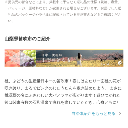
提供元の都合などにより、掲載中に予告なく返礼品の仕様（規格、容量、
パッケージ、原材料など）が変更される場合がございます。お届けした返
礼品のパッケージやラベルに記載されている注意書きなどをご確認くださ
い。
山梨県笛吹市のご紹介
桃、ぶどうの生産量日本一の笛吹市！春にはあたり一面桃の花が
咲き誇り、まるでピンクのじゅうたんを敷き詰めたよう。 まさに
桃源郷の名にふさわしい大パノラマが広がります！遊びつかれた
後は関東有数の石和温泉で疲れを癒していただき、心身ともにリ
フレッシュしてください！ 特に当市のオススメは、子供から大人
自治体紹介をもっと見る
まで大人気のシャインマスカットです。その他、一年を通じて笛
吹市の魅力ある返礼品をご用意しております！！