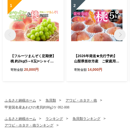
1
2
【フルーツまんぞく定期便】
【2026年発送★先行予約】
桃 約2kg(5～8玉)×シャイン
山梨県笛吹市産 ご家庭用
マスカット 1.2kg以上(2～3
(わけあり)桃 約5kg(10玉～
20,000円
14,000円
寄附金額
寄附金額
房) 126-025 | 定期便 桃 シャ
22玉) 263-001-26y 冷蔵便
インマスカット 山梨県産 フ
ルーツ 果物 くだもの シャイ
ン シャインマスカット 新鮮
人気 おすすめ 山梨 笛吹市 |
ふるさと納税ホーム
魚貝類
アワビ・ホタテ・他
甲斐国名産あわびの煮貝約90g2ケ 092-008
ふるさと納税ホーム
ランキング
魚貝類ランキング
アワビ・ホタテ・他ランキング