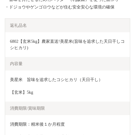
・ドジョウやゲンゴロウなどが住む安全安心な環境の確保
返礼品名
6802【玄米5kg】農家直送!美星米(旨味を追求した天日干しコ
シヒカリ)
内容量
美星米　旨味を追求したコシヒカリ（天日干し）
【玄米】5kg
消費期限/賞味期限
消費期限：精米後１か月程度