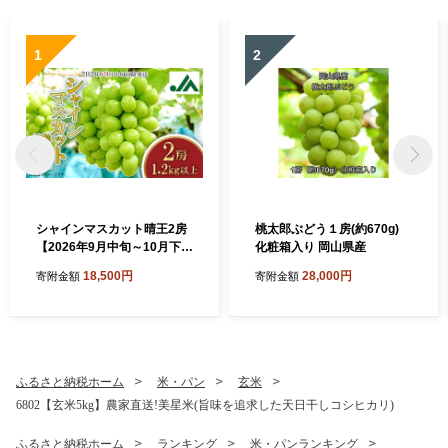
1
2
シャインマスカット晴王2房
桃太郎ぶどう１房(約670g)
【2026年9月中旬～10月下旬
化粧箱入り 岡山県産
発送予定】（いばら愛菜館）
18,500円
28,000円
寄附金額
寄附金額
ふるさと納税ホーム
米・パン
玄米
6802【玄米5kg】農家直送!美星米(旨味を追求した天日干しコシヒカリ)
ふるさと納税ホーム
ランキング
米・パンランキング