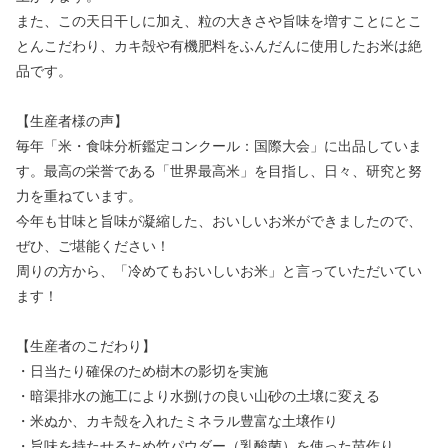
また、この天日干しに加え、粒の大きさや旨味を増すことにとこ
とんこだわり、カキ殻や有機肥料をふんだんに使用したお米は絶
品です。
【生産者様の声】
毎年「米・食味分析鑑定コンクール：国際大会」に出品していま
す。最高の栄誉である「世界最高米」を目指し、日々、研究と努
力を重ねています。
今年も甘味と旨味が凝縮した、おいしいお米ができましたので、
ぜひ、ご堪能ください！
周りの方から、「冷めてもおいしいお米」と言っていただいてい
ます！
【生産者のこだわり】
・日当たり確保のため樹木の影切を実施
・暗渠排水の施工により水捌けの良い山砂の土壌に変える
・米ぬか、カキ殻を入れたミネラル豊富な土壌作り
・旨味を持たせるため竹パウダー（乳酸菌）を使った苗作り