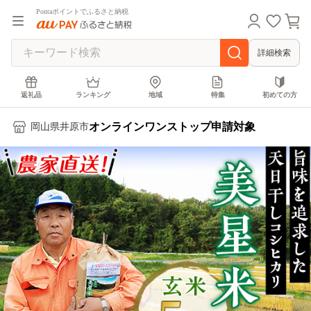
Pontaポイントでふるさと納税
詳細検索
返礼品
ランキング
地域
特集
初めての方
オンラインワンストップ申請対象
岡山県井原市