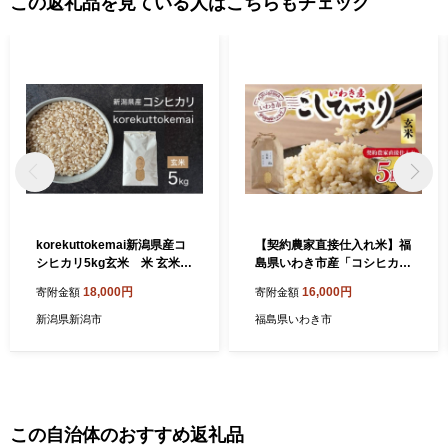
この返礼品を見ている人はこちらもチェック
korekuttokemai新潟県産コ
【契約農家直接仕入れ米】福
シヒカリ5kg玄米 米 玄米
島県いわき市産「コシヒカ
新潟県 新潟市
リ」玄米5kg（おいしい炊き
18,000円
16,000円
寄附金額
寄附金額
方ガイド付き）
新潟県新潟市
福島県いわき市
この自治体のおすすめ返礼品