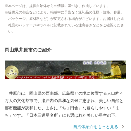
本ページは、提供自治体からの情報に基づき、作成しています。
提供元の都合などにより、掲載中に予告なく返礼品の仕様（規格、容量、
パッケージ、原材料など）が変更される場合がございます。お届けした返
礼品のパッケージやラベルに記載されている注意書きなどをご確認くださ
い。
岡山県井原市のご紹介
井原市は、岡山県の西南部、広島県との境に位置する人口約４
万人の文化都市で、瀬戸内の温和な気候に恵まれ、美しい自然と
都市機能が調和した、まさに『ちょ田舎』な暮らしやすい「ま
ち」です。「日本三選星名所」にも選ばれた美しい星空の下、
様々な自然の恵みや文化・伝統を有しています。 ＜美しい四季＞
自治体紹介をもっと見る
井原市では、日本三選星名所に認定されている「美星町」の星