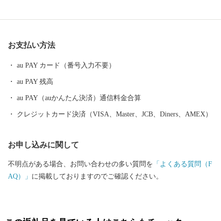
空をはじめ、桜の名所「井原堤」や紅葉の名所「天神峡」など、
四季折々の美しい自然を満喫することができます。 ＜自然の恵み
＞ 井原市では、その恵まれた風土や気候から、西日本有数の産
お支払い方法
地として誇る「ぶどう」や明治地区の赤土畑だけで育まれる冬の
希少食材「明治ごんぼう」など、高品質で美味な農作物が栽培さ
au PAY カード（番号入力不要）
れています。 ＜世界に誇る井原デニム＞ 井原市は、古くから繊
au PAY 残高
維産業が盛んで、その代表的なものとして、『井原デニム』は世
界の高級ブランドに数多く採用されるほどのクオリティの高さを
au PAY（auかんたん決済）通信料金合算
誇っており、「日本のデニムの聖地」と呼ばれています。
クレジットカード決済（VISA、Master、JCB、Diners、AMEX）
お申し込みに関して
不明点がある場合、お問い合わせの多い質問を
「よくある質問（F
AQ）」
に掲載しておりますのでご確認ください。