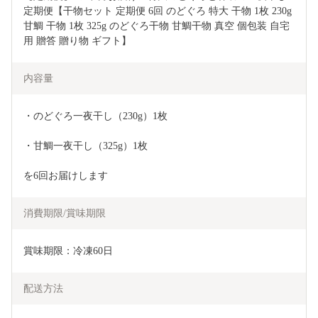
定期便【干物セット 定期便 6回 のどぐろ 特大 干物 1枚 230g 
甘鯛 干物 1枚 325g のどぐろ干物 甘鯛干物 真空 個包装 自宅
用 贈答 贈り物 ギフト】
内容量
・のどぐろ一夜干し（230g）1枚
・甘鯛一夜干し（325g）1枚
を6回お届けします
消費期限/賞味期限
賞味期限：冷凍60日
配送方法