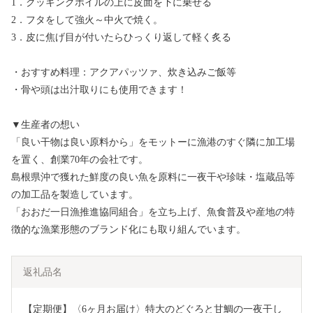
1．クッキングホイルの上に皮面を下に乗せる
2．フタをして強火～中火で焼く。
3．皮に焦げ目が付いたらひっくり返して軽く炙る
・おすすめ料理：アクアパッツァ、炊き込みご飯等
・骨や頭は出汁取りにも使用できます！
▼生産者の想い
「良い干物は良い原料から」をモットーに漁港のすぐ隣に加工場
を置く、創業70年の会社です。
島根県沖で獲れた鮮度の良い魚を原料に一夜干や珍味・塩蔵品等
の加工品を製造しています。
「おおだ一日漁推進協同組合」を立ち上げ、魚食普及や産地の特
徴的な漁業形態のブランド化にも取り組んでいます。
返礼品名
【定期便】〈6ヶ月お届け〉特大のどぐろと甘鯛の一夜干し