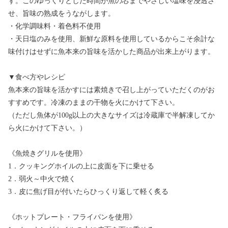
す。このゆっくりとした時間が魚の芯までやさしい塩味を浸透さ
せ、旨味の熟成をうながします。
・化学調味料・着色料不使用
・天日塩のみを使用、新鮮な原料を使用しているからこそ余計な
味付けはせずに魚本来の旨味を活かした商品が出来上がります。
▼食べ方やレシピ
魚本来の旨味を活かすには素焼きで召し上がっていただくのがお
すすめです。冷凍のままの干物を火にかけて下さい。
（ただし魚体が100g以上の大きなサイズは冷蔵庫で半解凍してか
ら火にかけて下さい。）
《魚焼きグリルを使用》
1．クッキングホイルの上に皮面を下に乗せる
2．弱火～中火で焼く
3．皮に焦げ目が付いたらひっくり返して軽く炙る
《ホットプレート・フライパンを使用》