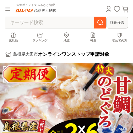
Pontaポイントでふるさと納税
詳細検索
返礼品
ランキング
地域
特集
初めての方
オンラインワンストップ申請対象
島根県大田市