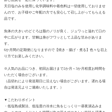
天日塩のみを使用し化学調味料や着色料は一切使用しておりませ
んので、お子様やご年配の方でも安心して召し上がってもらえる
品です。
魚体の大きいのどぐろは脂のノリが良く、ジュワっと溢れて口の
中に広がります。甘鯛は身がフワッとして上品な甘みがありま
す。
6か月間の定期便になりますので【焼き・揚げ・煮る】色々な召上
り方でお楽しみください。
※人気のお品につき、初回お届けまで2か月～3か月程度お時間を
いただく場合がございます。
（品切れにより発送期日に沿えない場合がございます。遅れる場
合は発送元よりご連絡いたします。）
▼こだわりポイント
・低塩熟成製法、低塩度の冷水に魚をじっくり一昼夜漬込みま