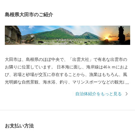
島根県大田市のご紹介
大田市は、島根県のほぼ中央で、「出雲大社」で有名な出雲市の
お隣りに位置しています。 日本海に面し、海岸線は46ｋｍにおよ
び、岩場と砂場が交互に存在することから、漁業はもちろん、風
光明媚な自然景観、海水浴、釣り、マリンスポーツなどの観光に
適しています。 また世界遺産となった石見銀山遺跡、大山隠岐国
自治体紹介をもっと見る
立公園に属する三瓶山や多くの温泉があります。 世界遺産「石見
銀山遺跡」をシンボルに産業・歴史・文化・自然など豊富にある
地域特性を活かしながら、魅力あるまちづくりに取り組んでいま
す。移住・定住促進にも力を入れています！
お支払い方法