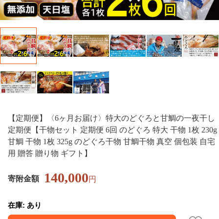
【定期便】〈6ヶ月お届け〉特大のどぐろと甘鯛の一夜干し
定期便【干物セット 定期便 6回 のどぐろ 特大 干物 1枚 230g
甘鯛 干物 1枚 325g のどぐろ干物 甘鯛干物 真空 個包装 自宅
用 贈答 贈り物 ギフト】
140,000
寄附金額
円
在庫: あり