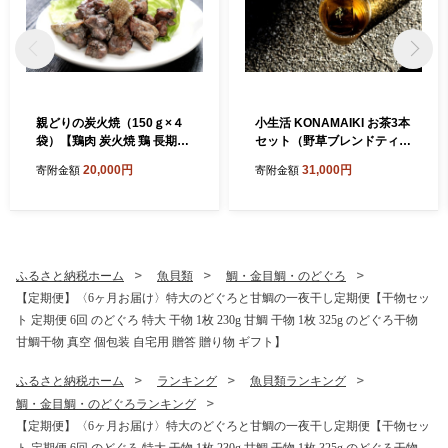
親どりの炭火焼（150ｇ×４
小生活 KONAMAIKI お茶3本
袋）【鶏肉 炭火焼 鶏 長期飼
セット（野草ブレンドティ
育 焼き鳥 真空パック 真空 冷
ー）【野草茶 セット 3種 お
20,000円
31,000円
寄附金額
寄附金額
凍 国産 島根県 大田市】
茶 ティーバック 健康茶 ノン
カフェイン 飲み比べ 贈答用
母の日 ギフト 贈り物 詰め合
わせ】
ふるさと納税ホーム
魚貝類
鯛・金目鯛・のどぐろ
【定期便】〈6ヶ月お届け〉特大のどぐろと甘鯛の一夜干し定期便【干物セッ
ト 定期便 6回 のどぐろ 特大 干物 1枚 230g 甘鯛 干物 1枚 325g のどぐろ干物
甘鯛干物 真空 個包装 自宅用 贈答 贈り物 ギフト】
ふるさと納税ホーム
ランキング
魚貝類ランキング
鯛・金目鯛・のどぐろランキング
【定期便】〈6ヶ月お届け〉特大のどぐろと甘鯛の一夜干し定期便【干物セッ