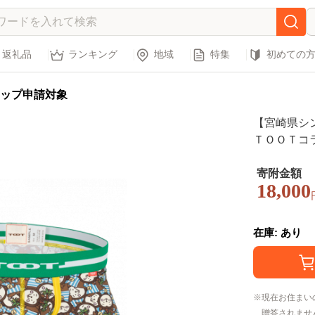
返礼品
ランキング
地域
特集
初めての
ップ申請対象
【宮崎県シ
ＴＯＯＴコラ
[TOOT 宮崎
クサーパン
寄附金額
18,000
在庫: あり
現在お住まい
贈答されませ