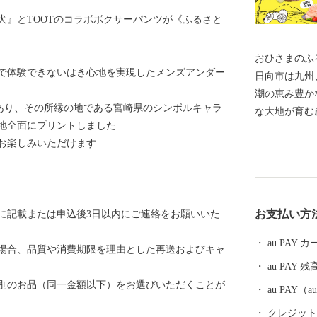
犬』とTOOTのコラボボクサーパンツが《ふるさと
おひさまのふ
で体験できないはき心地を実現したメンズアンダー
日向市は九州
潮の恵み豊か
があり、その所縁の地である宮崎県のシンボルキャラ
な大地が育む
地全面にプリントしました
向岬など息を
お楽しみいただけます
こ踊りなど見
ても人気です。 【寄附のお申込み・返礼品に
問い合わせ】
託先 結デザイン有限会社） TEL 
お支払い方
に記載または申込後3日以内にご連絡をお願いいた
hyuga@yuidesign.jp 受付時間 
日・日曜日・祝
au PAY
場合、品質や消費期限を理由とした再送およびキャ
のお問い合わせに
au PAY 残
およびワンストッ
別のお品（同一金額以下）をお選びいただくことが
ンストップ特
au PAY
程度お時間をいただ
クレジットカ