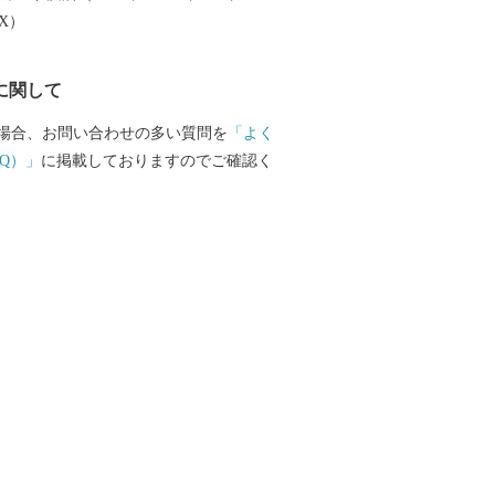
町甲1615-1
EX）
ふるさと納税 ワンストップ特例申請受
請後に、氏名や住所変更等が生じた場合は
に関して
す。 【オンラインワンストッ
ついて】 下記のURLよりオンラインによ
場合、お問い合わせの多い質問を
「よく
す ■自治体マイページ https://m
Q）」
に掲載しておりますのでご確認く
※「オンライン申請」には、マイナンバーカー
ポータルアプリ」、アプリが利用できる
す ■マイナポータルアプリ myn
01_03_001/SCK0101_03_001_Init.form ◆
る方は、返礼品
ん。 なお、返礼品のご贈答用
応しておりません。 また、寄附お申込み
、返礼品の変更・返品はできません。ご
。