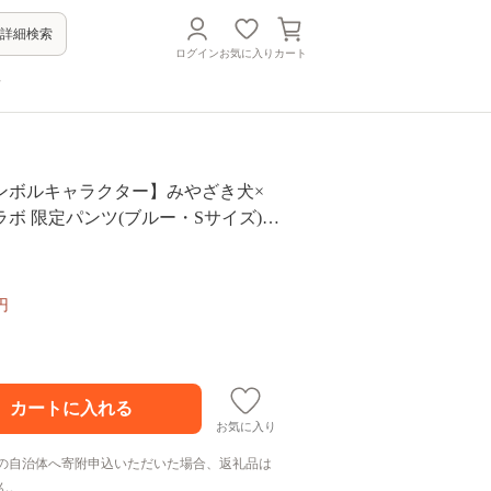
詳細検索
ログイン
お気に入り
カート
方
ンボルキャラクター】みやざき犬×
ボ 限定パンツ(ブルー・Sサイズ)
県 日向市 452060865] 衣類 パンツ ボ
ツ
円
お気に入り
の自治体へ寄附申込いただいた場合、返礼品は
ん。