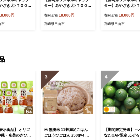
やざき犬×ＴＯＯＴ
ター】みやざき犬×ＴＯＯＴ
ター】みやざき犬×
限定パンツ(ブルー・
コラボ 限定パンツ(ブルー・
コラボ 限定パンツ(
18,000円
18,000円
18,000円
寄附金額
寄附金額
[TOOT 宮崎県 日
Ｌサイズ) [TOOT 宮崎県 日
ー・Sサイズ) [TOOT
060864] 衣類 パン
向市 452060863] 衣類 パン
日向市 452060873]
向市
宮崎県日向市
宮崎県日向市
サーパンツ
ツ ボクサーパンツ
ンツ ボクサーパンツ
品
3
4
表示食品】 オリゴ
米 無洗米 11穀満足ごはん
【期間限定発送】 へ
 沖縄・奄美のきびオ
ごほうびごはん 250g×4 計
なたGAP認定 ふぞろい