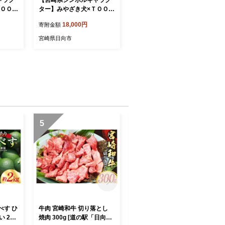
ＴＯＯＴ
ター】みやざき犬×ＴＯＯＴ
イエロ
コラボ 限定パンツ(ブラウ
18,000円
寄附金額
 宮崎県
ン・Sサイズ) [TOOT 宮崎県
 衣類 パ
日向市 452060869] 衣類 パ
宮崎県日向市
ンツ ボクサーパンツ
5
6
べす ひ
牛肉 宮崎和牛 切り落とし
へべす 100% 果汁 150ml 5
 2kg
焼肉 300g [道の駅「日向」
p セット [かわの農園 宮崎県