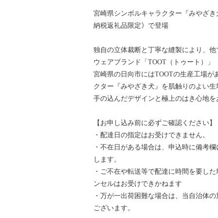
宮崎県シンボルキャラクター『みやざき
納税返礼品限定》で登場
独自の立体裁断と丁寧な縫製により、他
ウェアブランド「TOOT（トゥート）」
宮崎県の日向市にはTOOTの生産工場
クター『みやざき犬』を肌触りのよい生
手の込んだデザインと極上のはき心地を
【お申し込み前に必ずご確認ください】
・配達日の指定はお受けできません。
・不在日がある場合は、申込時に備考欄
します。
・ご不在や転送等で配達に時間を要した
ンセルはお受けできかねます
・万が一出荷困難な場合は、当自治体の
ございます。