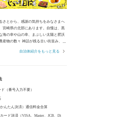
るさとから、感謝の気持ちをみなさまへ
、宮崎県の北部にあります。自慢は、黒
な海の幸や山の幸、まぶしい太陽と肥沃
農産物の数々 神話が残る古い街並み、日
のむような絶景、ユーモラスなひょっと
自治体紹介をもっと見る
どころも数多く、サーフィンの聖地とし
関するお
 ふるさと納税サポートセンター （業務委
050-3355-1758 Mail
法
9:00～17:00 ※土曜
日・夏季休業（8/13～8/15）・年末年始
 カード（番号入力不要）
はお応え出来ません。 【受領証明書
高
プ特例申請書について】 受領証・ワ
例申請書の発行に、ご入金確認後２週間
（auかんたん決済）通信料金合算
いております。 【申請書ご提出
ード決済（VISA、Master、JCB、Di