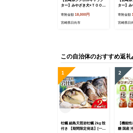
ター】みやざき犬×ＴＯＯＴ
ター】み
コラボ 限定パンツ(ブルー・
コラボ 
18,000円
寄附金額
寄附金額
XＬサイズ) [TOOT 宮崎県
Mサイズ) 
日向市 452060866] 衣類 パ
向市 452
宮崎県日向市
宮崎県日
ンツ ボクサーパンツ
ツ ボク
この自治体のおすすめ返礼
1
2
牡蠣 細島天照岩牡蠣 2kg 殻
【機能性
付き 【期間限定発送】[一福
糖 国産