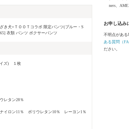
先】 〒855-0076 長崎県島原市上折橋
ners、AM
宮崎県日向市
付窓口 ※申
お申し込み
別途届出が必要となりま
き犬×ＴＯＯＴコラボ 限定パンツ(ブルー・S
プ特例申請に
0865] 衣類 パンツ ボクサーパンツ
不明点がある
る申請が可能で
ある質問（FA
ypg.jp 
ださい。
ドと「マイナ
端末が必要で
イズ)　１枚
a.go.jp/SCK01
ご確認ください◆ 住民票が日向市にあ
の送付の対象になりませ
の発送には対
のキャンセル
ウレタン28％
了承ください
ナイロン11％　ポリウレタン10％　レーヨン1％