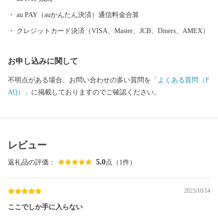
ます。 【申請書ご提出先】 〒855-0076 長崎県島原市上折橋町
甲1615-1 宮崎県日向市ふるさと納税 ワンストップ特例申請受
au PAY（auかんたん決済）通信料金合算
付窓口 ※申請後に、氏名や住所変更等が生じた場合は別途届出が
クレジットカード決済（VISA、Master、JCB、Diners、AMEX）
必要となります。 【オンラインワンストップ特例申請について】
下記のURLよりオンラインによる申請が可能です ■自治体マイ
お申し込みに関して
ページ https://mypg.jp ※「オンライン申請」には、マイナン
バーカードと「マイナポータルアプリ」、アプリが利用できる端
不明点がある場合、お問い合わせの多い質問を
「よくある質問（F
末が必要です ■マイナポータルアプリ myna.go.jp/SCK010
AQ）」
に掲載しておりますのでご確認ください。
1_03_001/SCK0101_03_001_Init.form ◆ご確認ください◆ 住民票が
日向市にある方は、返礼品の送付の対象になりません。 なお、返
礼品のご贈答用の発送には対応しておりません。 また、寄附お申
込みのキャンセル、返礼品の変更・返品はできません。ご了承く
レビュー
ださい。
5.0
返礼品の評価：
点（1件）
2023/10/14
ここでしか手に入らない