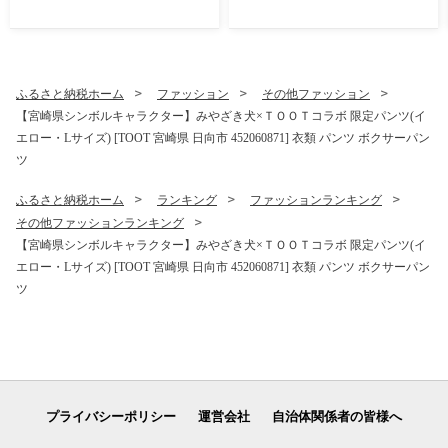
牡蠣 岩ガキ 貝 海鮮 魚介 魚
2060926] きび砂糖 さとうき
介類 冷蔵 新鮮 ふるさと納税
び
濃厚 クリーミー BBQ 期間限
定 細島 ほそしま 日豊海岸
ふるさと納税ホーム
ファッション
その他ファッション
【宮崎県シンボルキャラクター】みやざき犬×ＴＯＯＴコラボ 限定パンツ(イ
エロー・Lサイズ) [TOOT 宮崎県 日向市 452060871] 衣類 パンツ ボクサーパン
ツ
ふるさと納税ホーム
ランキング
ファッションランキング
その他ファッションランキング
【宮崎県シンボルキャラクター】みやざき犬×ＴＯＯＴコラボ 限定パンツ(イ
エロー・Lサイズ) [TOOT 宮崎県 日向市 452060871] 衣類 パンツ ボクサーパン
ツ
プライバシーポリシー
運営会社
自治体関係者の皆様へ