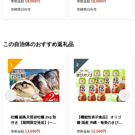
18,000円
18,000円
寄附金額
寄附金額
XＬサイズ) [TOOT 宮崎県 日
Sサイズ) [TOOT 宮崎県 日向
向市 452060874] 衣類 パン
市 452060873] 衣類 パンツ
宮崎県日向市
宮崎県日向市
ツ ボクサーパンツ
ボクサーパンツ
この自治体のおすすめ返礼品
1
2
牡蠣 細島天照岩牡蠣 2kg 殻
【機能性表示食品】 オリゴ
付き 【期間限定発送】[一福
糖 国産 沖縄・奄美のきびオ
丸 宮崎県 日向市 45206138
リゴ糖 350g×6本 [ウェルネ
13,000円
12,500円
寄附金額
寄附金額
7] 生食 かき カキ 生牡蠣 岩
オシュガー 宮崎県 日向市 45