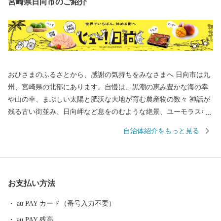
宮崎県日向市のご紹介
おひさまのふるさとから、感謝の気持ちをみなさまへ 日向市は九
州、宮崎県の北部にあります。自慢は、黒潮の恵み豊かな海の幸
や山の幸、まぶしい太陽と肥沃な大地が育む農産物の数々 神話が
残る古い街並み、日向岬など息をのむような絶景、ユーモラスな
ひょっとこ踊りなど見どころも数多く、サーフィンの聖地として
自治体紹介をもっと見る
も人気です。 【寄附のお申込み・返礼品に関するお問い合わせ】
ふるさと納税サポートセンター （業務委託先 結デザイン有限会
社） TEL 050-3355-1758 Mail hyuga@yuidesign.jp 受付時間 9:0
0～17:00 ※土曜日・日曜日・祝日・夏季休業（8/13～8/15）・年末
お支払い方法
年始のお問い合わせにはお応え出来ません。 【受領証明書および
ワンストップ特例申請書について】 受領証・ワンストップ特例申
au PAY カード（番号入力不要）
請書の発行に、ご入金確認後２週間程度お時間をいただいており
au PAY 残高