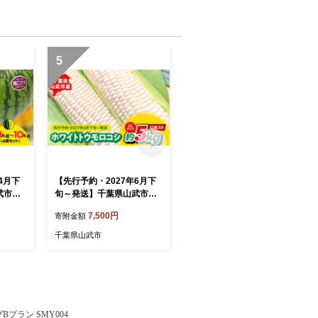
5
6
4月下
【先行予約・2027年6月下
【先行予約・2027年6月上
武市産
旬～発送】千葉県山武市
旬～発送】千葉県山武市産
８㎏～1
産 ホワイトトウモロコ
の大玉スイカ約12㎏（Ｌサ
7,500円
22,000円
寄附金額
寄附金額
いか ス
シ ２Lサイズ12本入り 約
イズ２個セット）／祭ばや
５㎏/野菜 夏野菜 とうもろ
し スイカ 大玉スイカ 西瓜
千葉県山武市
千葉県山武市
 フルー
こし トウモロコシ ホワイト
すいか 果物 フルーツ 国産
 ちば
トウモロコシ とうきび 生
産地直送 甘い 千葉県 千葉
朝採れ 産地直送 冷蔵 高糖
県産 山武市 SMDA001
度 千葉県 千葉県産 山武市 S
MDB001
プラン SMY004