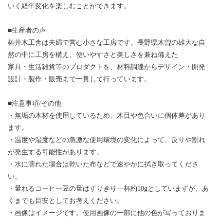
いく経年変化を楽しむことができます。
■生産者の声
椿井木工舎は夫婦で営む小さな工房です。長野県木曽の雄大な自
然の中に工房を構え、使いやすさと美しさを兼ね備えた
家具・生活雑貨等のプロダクトを、材料調達からデザイン・開発
設計・製作・販売まで一貫して行っています。
■注意事項/その他
・無垢の木材を使用しているため、木目や色合いに個体差があり
ます。
・温度や湿度などの急激な使用環境の変化によって、反りや割れ
が発生する可能性があります。
・水に濡れた場合は乾いた布などで速やかに拭き取ってくださ
い。
・量れるコーヒー豆の量はすりきり一杯約10gとしていますが、あ
くまでも目安としてお考えください。
・画像はイメージです。使用画像の一部に他の色が写っておりま