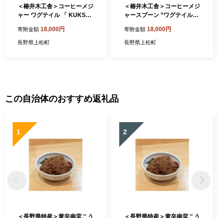
＜椿井木工舎＞コーヒーメジ
＜椿井木工舎＞コーヒーメジ
ャー ワグテイル 「 KUKS
ャースプーン ”ワグテイル”
A」 ブラックウォールナット
ブラックチェリー【111028
18,000円
18,000円
寄附金額
寄附金額
【1274109】
2】
長野県上松町
長野県上松町
この自治体のおすすめ返礼品
1
2
＜長野県特産＞黄辛南蛮こう
＜長野県特産＞黄辛南蛮こう