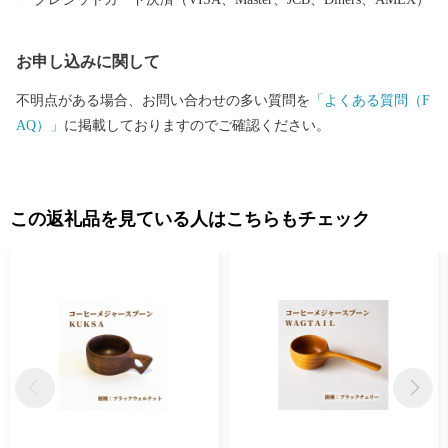
り、そこで製作される手作りの木工品も人気です。そのほか、五
平餅やほお葉巻など、木曽地方ならではの伝統食も根強いファン
お申し込みに関して
がいます。
不明点がある場合、お問い合わせの多い質問を
「よくある質問（F
AQ）」
に掲載しておりますのでご確認ください。
この返礼品を見ている人はこちらもチェック