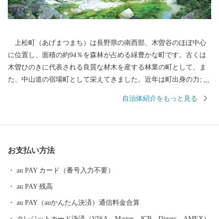
上松町（あげまつまち）は長野県の南西部、木曽谷のほぼ中心
に位置し、面積の約94％を森林が占める緑豊かな町です。古くは
木曽ひのきに代表される良質な材木を産する林業の町として、ま
た、中山道の宿場町として栄えてきました。近年は町出身の力士
が長野県出身力士としては初となる幕内優勝を果たし、県民栄誉
自治体紹介をもっと見る
賞を授与されるなど、新たな盛り上がりを見せています。 町内
には、中山道の歴史を伝える「木曽の桟（かけはし）」や、浦島
太郎伝説の残る「寝覚ノ床」など多くの名所があり、中でも日本
の森林浴発祥の地として知られる「赤沢自然休養林」は、毎年多
お支払い方法
くの観光客でにぎわいます。また、かつて木材搬出に使われ、最
盛期には総延長400kmを超えていた木曽森林鉄道の名残も、町内
au PAY カード（番号入力不要）
各所で見ることができます。 上松町の特産品としては木曽ひの
au PAY 残高
きをはじめとする材木が有名ですが、最近は健康志向の高まりか
ら、町内で栽培される「えごま」を加工したえごま油が注目を集
au PAY（auかんたん決済）通信料金合算
めています。また、町内各所に複数の木工作家が工房を構えてお
クレジットカード決済（VISA、Master、JCB、Diners、AMEX）