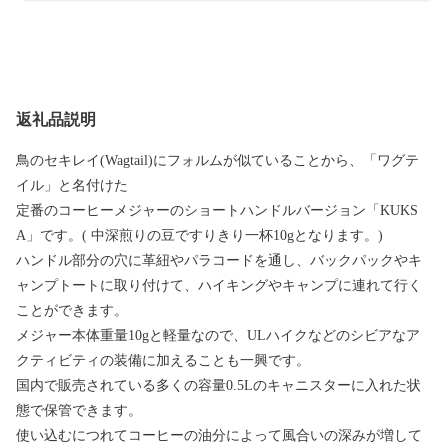
返礼品説明
鳥のセキレイ(Wagtail)にフォルムが似ていることから、「ワグテ
イル」と名付けた
定番のコーヒーメジャーのショートハンドルバージョン「KUKS
A」です。( 中深煎りの豆ですりきり一杯10gとなります。)
ハンドル部分の穴に革紐やパラコードを通し、バックパックやキ
ャンプトートに取り付けて、ハイキングやキャンプに連れて行く
ことができます。
メジャー本体重量10gと軽量なので、ULハイクなどのシビアなア
クティビティの装備に加えることも一興です。
国内で販売されている多くの容量0.5Lのキャニスターに入れた状
態で保管できます。
使い込むにつれてコーヒーの油分によって風合いの深みが増して