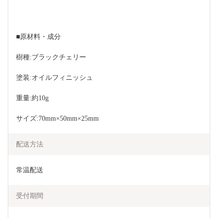
■原材料・成分
樹種:ブラックチェリー
塗装:オイルフィニッシュ
重量:約10g 
サイズ:70mm×50mm×25mm　
配送方法
常温配送
受付期間