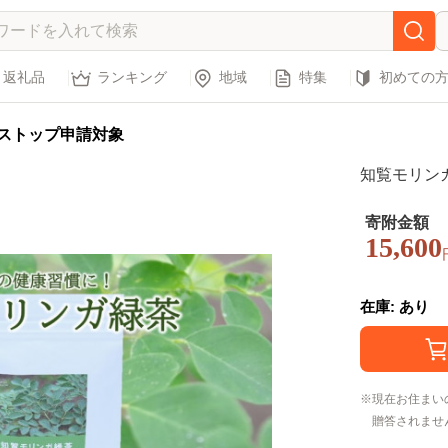
返礼品
ランキング
地域
特集
初めての
ストップ申請対象
知覧モリンガ
寄附金額
15,600
在庫: あり
現在お住まい
贈答されませ