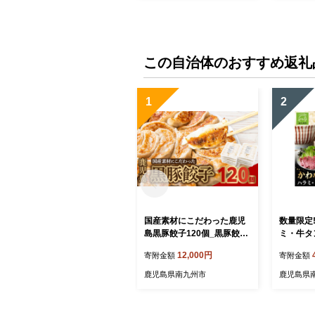
この自治体のおすすめ返礼
1
2
国産素材にこだわった鹿児
数量限定
島黒豚餃子120個_黒豚餃子
ミ・牛タン
鹿児島黒豚 国産素材 餃子
3】
12,000円
寄附金額
寄附金額
中華惣菜 肉餃子 おかず 焼
き餃子 美味しい 人気 おす
鹿児島県南九州市
鹿児島県
すめ【1722553】