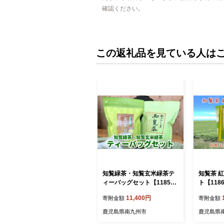
確認ください。
この返礼品を見ている人は
知覧緑茶・知覧玄米緑茶テ
知覧茶 
ィーバッグセット【118592
ト【1186
9】
11,400円
寄附金額
寄附金額
鹿児島県南九州市
鹿児島県