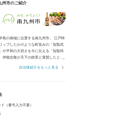
九州市のご紹介
半島の南端に位置する南九州市。 江戸時
リップしたかのような町並みの「知覧武
」や平和の大切さを今に伝える「知覧特
、伊能忠敬が天下の絶景と賞賛したと伝
自然公園」、国の伝統的工芸品に指定さ
自治体紹介をもっと見る
辺仏壇」などで知られています。 南九州
村別日本一の生産量を誇る「知覧茶」や
」などの農産物のほか、鹿児島黒牛・黒
鶏卵などの畜産物、それらの加工品が数
法
。 南九州市自慢の特産品を、ふるさと納
しみください。
 カード（番号入力不要）
高