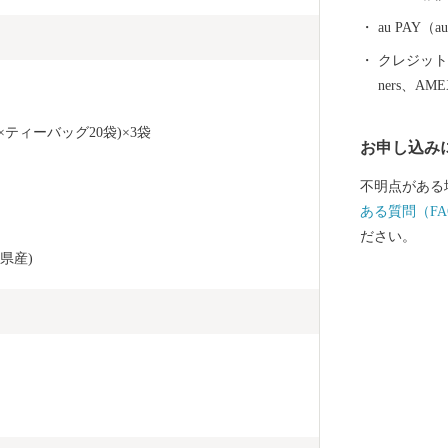
au PAY
クレジットカ
ners、AM
×ティーバッグ20袋)×3袋
お申し込み
不明点がある
ある質問（FA
ださい。
県産)