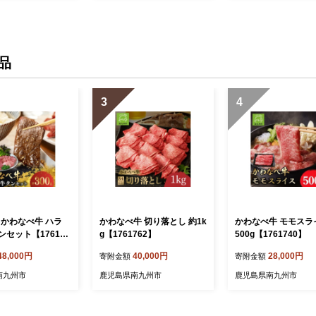
品
3
4
!かわなべ牛 ハラ
かわなべ牛 切り落とし 約1k
かわなべ牛 モモスラ
セット【176177
g【1761762】
500g【1761740】
48,000円
40,000円
28,000円
寄附金額
寄附金額
南九州市
鹿児島県南九州市
鹿児島県南九州市