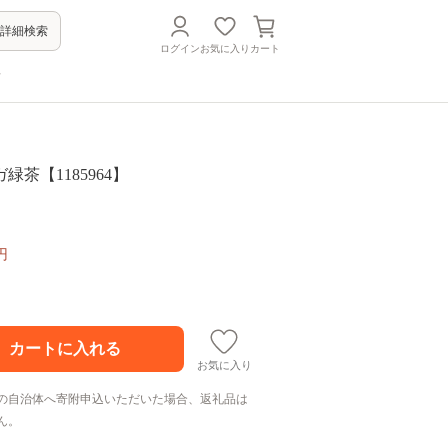
詳細検索
ログイン
お気に入り
カート
方
緑茶【1185964】
円
お気に入り
の自治体へ寄附申込いただいた場合、返礼品は
ん。