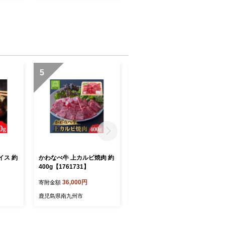
5
6
イス 約
かわなべ牛 上カルビ焼肉 約
黒毛和牛・国産豚合挽きハ
400g【1761731】
ンバーグ20個【1760235】
36,000円
22,400円
寄附金額
寄附金額
鹿児島県南九州市
鹿児島県南九州市