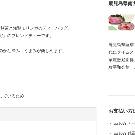
鹿児島県南
知覧茶と知覧モリンガのティーバッグ。
ガ」のブレンドティーです。
鹿児島県薩摩
のかな渋み、うまみが楽しめます。
代にタイムス
家屋敷庭園群
攻平和会館」
わる「番所鼻
れている「川
市には、市町
しているため
「さつまいも
豚をはじめ、
お支払い方
多くあります
税でぜひお楽
au PAY
au PAY 残