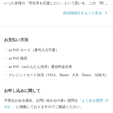
いった皆様の「羽生市を応援したい」という思いを、この「羽生
市ふるさと応援寄附」に託していただき、羽生市をさらに元気に
自治体紹介をもっと見る
させてください。ふるさと羽生の応援を、心よりお待ちしていま
す。 ※ 羽生市は、ふるさと納税の対象団体として総務大臣から指
定を受けているため、本市に寄附した場合は、税制上の特例控除
を受けることが出来ます。 【寄附のお申し込み及び返礼品に関す
お支払い方法
るお問合せ先】 羽生市ふるさと納税サポートセンター T
EL：050-1730-1191 FAX：050-3535-7293 E-Mail：hanyu@
au PAY カード（番号入力不要）
furusato-supports.com
au PAY 残高
au PAY（auかんたん決済）通信料金合算
クレジットカード決済（VISA、Master、JCB、Diners、AMEX）
お申し込みに関して
不明点がある場合、お問い合わせの多い質問を
「よくある質問（F
AQ）」
に掲載しておりますのでご確認ください。