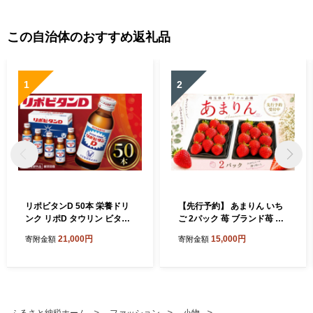
この自治体のおすすめ返礼品
1
2
リポビタンD 50本 栄養ドリ
【先行予約】 あまりん いち
ンク リポD タウリン ビタミ
ご 2パック 苺 ブランド苺 イ
ン 大正製薬 医薬部外品 健康
チゴ フルーツ 甘い お取り寄
21,000円
15,000円
寄附金額
寄附金額
疲労 予防 栄養補給 羽生市観
せいちご フレッシュ ストロ
光協会 埼玉県 羽生市
ベリー 産地直送 ご当地 果物
くだもの フルーツ デザート
amarin 食品 冷蔵 贈答 ギフ
ト 新鮮 旬 あまりん strawbe
rry ichigo itigo いちご 青果
ふるさと納税ホーム
ファッション
小物