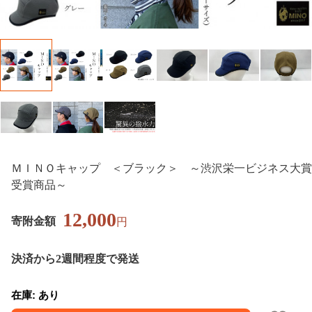
ＭＩＮＯキャップ ＜ブラック＞ ～渋沢栄一ビジネス大賞
受賞商品～
12,000
寄附金額
円
決済から2週間程度で発送
在庫: あり