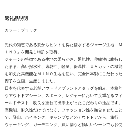
返礼品説明
カラー：ブラック
先代の知恵である蓑からヒントを得た撥水するジャージ生地「Ｍ
ＩＮＯ」を開発し特許を取得。
ジャージの特徴である生地の柔らかさ、通気性、伸縮性は維持し
たまま、高い撥水性、速乾性、軽量、保温性、ＵＶカットの機能
を加えた高機能なＭＩＮＯ生地を使い、完全日本製にこだわった
帽子を企画、生産しました。
日本を代表する老舗アウトドアブランドとタッグを組み、本格的
なアウトドアシーン、スポーツ、レジャーにおいて度重なるフィ
ールドテスト、改良を重ねて出来上がったこだわりの逸品です。
高機能、耐久性だけではなく、ファッション性を融合させたこと
で、登山、ハイキング、キャンプなどのアウトドアから、旅行、
ウォーキング、ガーデニング、買い物など幅広いシーンでもお使