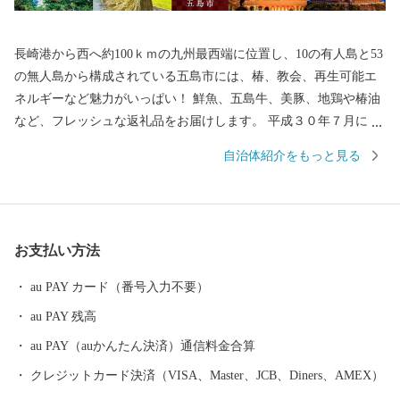
長崎港から西へ約100ｋｍの九州最西端に位置し、10の有人島と53
の無人島から構成されている五島市には、椿、教会、再生可能エ
ネルギーなど魅力がいっぱい！ 鮮魚、五島牛、美豚、地鶏や椿油
など、フレッシュな返礼品をお届けします。 平成３０年７月には
「長崎と天草地方の潜伏キリシタン関連遺産」が世界遺産に登録
自治体紹介をもっと見る
されました。 五島市には「久賀島の集落」と「奈留の江上集落」
の２つの構成資産があります。 厳しい禁教期を生き抜いた信徒を
見守ってきた教会が、今でも静かに佇んでいます。
お支払い方法
au PAY カード（番号入力不要）
au PAY 残高
au PAY（auかんたん決済）通信料金合算
クレジットカード決済（VISA、Master、JCB、Diners、AMEX）