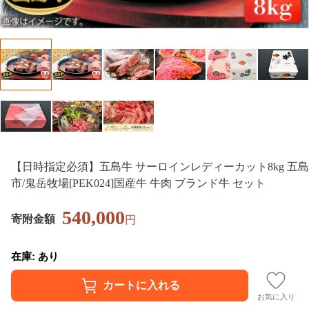
【日時指定必須】五島牛 サーロインレディーカット8kg 五島
市/鬼岳牧場[PEK024]国産牛 牛肉 ブランド牛 セット
540,000
寄附金額
円
在庫: あり
お気に入り