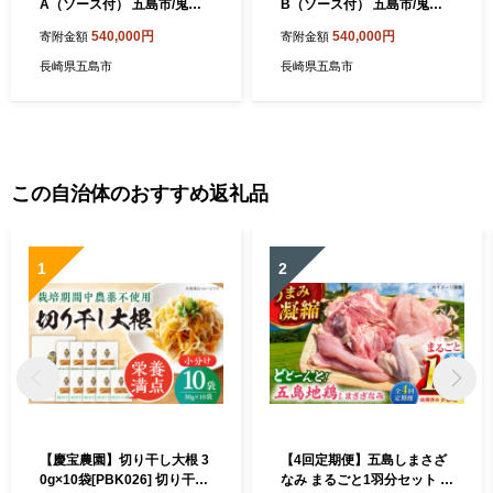
A（ソース付） 五島市/鬼岳
B（ソース付） 五島市/鬼岳
牧場[PEK029]国産牛 牛肉 ブ
牧場[PEK030]
540,000円
540,000円
寄附金額
寄附金額
ランド牛 セット
長崎県五島市
長崎県五島市
この自治体のおすすめ返礼品
1
2
【慶宝農園】切り干し大根 3
【4回定期便】五島しまさざ
0g×10袋[PBK026] 切り干し
なみ まるごと1羽分セット 冷