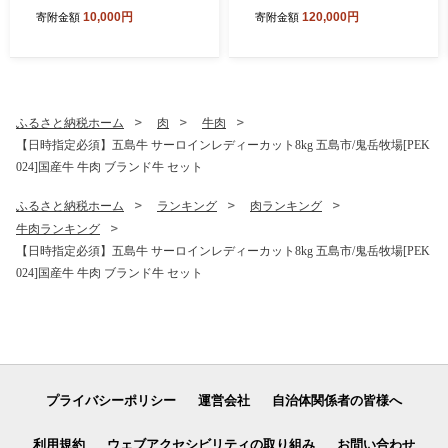
大根 切干大根 きりぼしだい
凍 五島市/合同会社五島さざ
10,000円
120,000円
寄附金額
寄附金額
こん 小分け 野菜 乾物 乾燥
なみ農園 [PHH003]
ドライ
ふるさと納税ホーム
肉
牛肉
【日時指定必須】五島牛 サーロインレディーカット8kg 五島市/鬼岳牧場[PEK
024]国産牛 牛肉 ブランド牛 セット
ふるさと納税ホーム
ランキング
肉ランキング
牛肉ランキング
【日時指定必須】五島牛 サーロインレディーカット8kg 五島市/鬼岳牧場[PEK
024]国産牛 牛肉 ブランド牛 セット
プライバシーポリシー
運営会社
自治体関係者の皆様へ
利用規約
ウェブアクセシビリティの取り組み
お問い合わせ