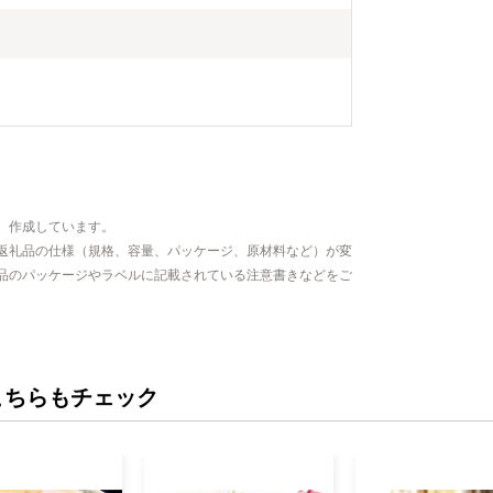
、作成しています。
返礼品の仕様（規格、容量、パッケージ、原材料など）が変
品のパッケージやラベルに記載されている注意書きなどをご
こちらもチェック