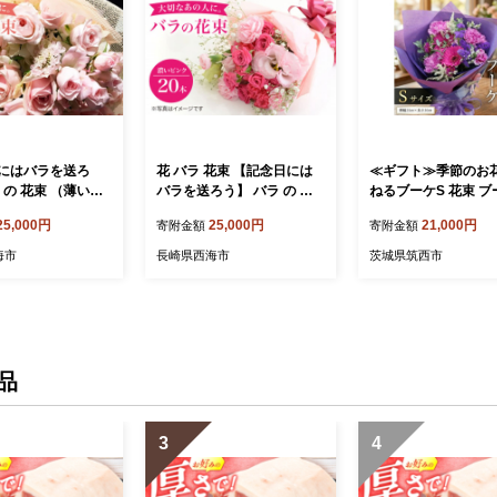
にはバラを送ろ
花 バラ 花束 【記念日には
≪ギフト≫季節のお
 の 花束 （薄いピ
バラを送ろう】 バラ の 花
ねるブーケS 花束 ブ
 花束 バラ ばら ブ
束 （濃い ピンク ） 花 花束
花 ギフト プレゼント
25,000円
25,000円
21,000円
寄附金額
寄附金額
日 贈答 ギフト プ
バラ ばら ブーケ 記念日 贈
日 記念日 母の日 父
 ＜花工房るふらん
答 ギフト プレゼント ＜花
海市
長崎県西海市
茨城県筑西市
06]
工房るふらん＞ [CCR005]
品
3
4