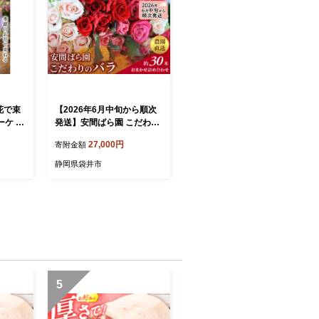
花で束
【2026年6月中旬から順次
ーケ 生
発送】安間ばら園 こだわり
 誕生
の バラ おまかせ詰め合わせ
27,000円
寄附金額
の日
約30本入 クール便 花 ギフ
ト 誕生日 記念日 花束 プレ
静岡県袋井市
ゼント バラ フラワーギフト
5
6