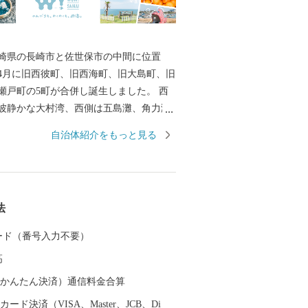
崎県の長崎市と佐世保市の中間に位置
年4月に旧西彼町、旧西海町、旧大島町、旧
瀬戸町の5町が合併し誕生しました。 西
波静かな大村湾、西側は五島灘、角力灘
町の江島、平島、大瀬戸町の松島などの
自治体紹介をもっと見る
います。 また、西海国立公園、大村湾県
杵半島県立公園の３つの自然公園の指定
美しい海岸線など優れた自然景観を有
暖です。 豊かな自然のおかげで海の幸や
法
さんあり、「みかん」や「ゆで干し大
海老」や「ゑべすタコ」、「うず潮カ
 カード（番号入力不要）
季折々の旬の食材に恵まれています。甘
高
味しさの「原口みかん」や大村湾で育っ
りの「うず潮カキ」や「伊勢海老」が有
（auかんたん決済）通信料金合算
ード決済（VISA、Master、JCB、Di