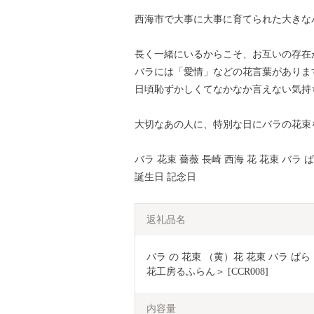
西海市で大事に大事に育てられた大きな
長く一緒にいるからこそ、お互いの存在
バラには「愛情」などの花言葉がありま
日頃恥ずかしくてなかなか言えない気持
大切なあの人に、特別な日にバラの花束
バラ 花束 薔薇 長崎 西海 花 花束 バラ
誕生日 記念日
返礼品名
バラ の 花束 （黄）花 花束 バラ ばら
花工房るふらん＞ [CCR008]
内容量