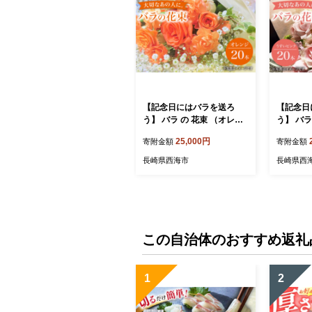
【記念日にはバラを送ろ
【記念日
う】 バラ の 花束 （オレン
う】 バラ
ジ） 花 花束 バラ ばら ブー
ンク） 花
25,000円
寄附金額
寄附金額
ケ 記念日 贈答 ギフト プレ
ーケ 記念
ゼント ＜花工房るふらん＞
レゼント
長崎県西海市
長崎県西
[CCR007]
＞ [CCR0
この自治体のおすすめ返礼
1
2