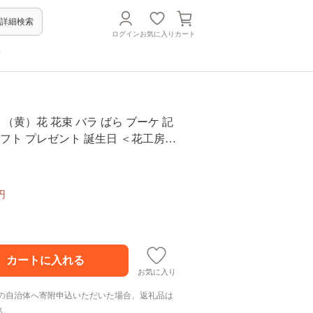
詳細検索
ログイン
お気に入り
カート
方
 （黄）花 花束 バラ ばら ブーケ 記
ギフト プレゼント 誕生日 ＜花工房る
R008]
円
お気に入り
の自治体へ寄附申込いただいた場合、返礼品は
ん。