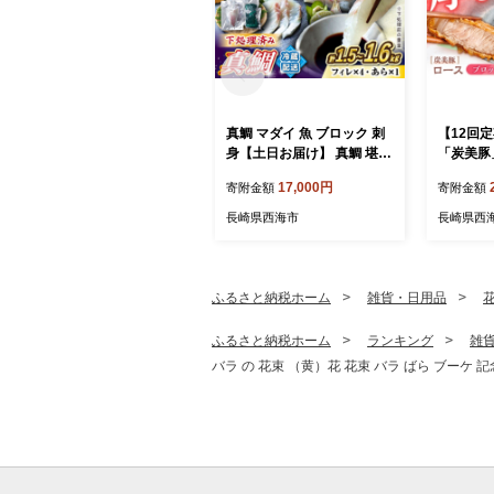
真鯛 マダイ 魚 ブロック 刺
【12回
身【土日お届け】 真鯛 堪能
「炭美豚
5点セット 鯛 タイ ＜大島水
ク2kg 
17,000円
寄附金額
寄附金額
産種苗＞ [CBW005] 長崎 西
宮本畜産
海 新鮮 真鯛 たい タイ 魚 刺
豚 便利 
長崎県西海市
長崎県西
身 sakana ブロック お取り
理 使いや
寄せ魚 鯛 タイ ブロック tai
ンド豚 ポ
刺身 たい 魚 刺身 sashimi
A084]
ブロック 贈答 ギフト 冷蔵
ふるさと納税ホーム
雑貨・日用品
美味しい おいしい 海の幸
海産物 魚介類 カルパッチョ
ふるさと納税ホーム
ランキング
雑
鯛の煮つけ 料理 お刺身 タ
バラ の 花束 （黄）花 花束 バラ ばら ブーケ 記
イ 真鯛 海鮮