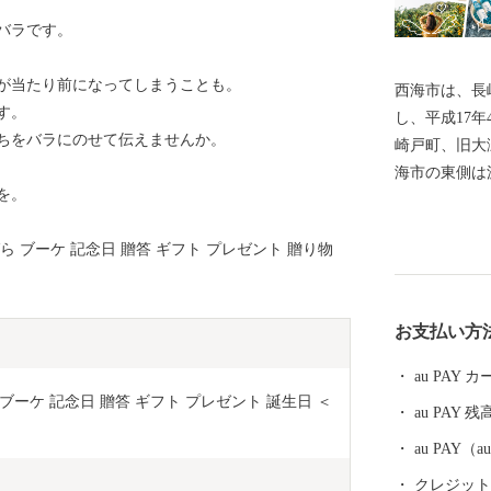
バラです。
が当たり前になってしまうことも。
西海市は、長
す。
し、平成17
ちをバラにのせて伝えませんか。
崎戸町、旧大
海市の東側は
を。
に面し、崎戸
島々を有して
 ばら ブーケ 記念日 贈答 ギフト プレゼント 贈り物
立公園、西彼
区域があり、
し、気候も温
お支払い方
山の幸がたく
根」、「伊勢
au PAY
キ」など、四
 ブーケ 記念日 贈答 ギフト プレゼント 誕生日 ＜
au PAY 残
くとろける美
た旨みたっぷ
au PAY
名です。
クレジットカ