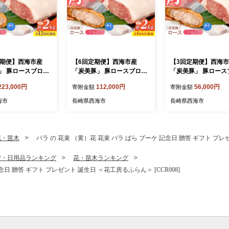
定期便】西海市産
【6回定期便】西海市産
【3回定期便】西海
」 豚ロースブロッ
「炭美豚」 豚ロースブロッ
「炭美豚」 豚ロース
（500g×4パック）＜
ク2kg （500g×4パック）＜
ク2kg （500g×4パ
223,000円
112,000円
56,000円
寄附金額
寄附金額
＞ 豚肉 とんかつ用
宮本畜産＞ 豚肉 とんかつ用
宮本畜産＞ 豚肉 と
ロース 冷凍 国産 料
豚 便利 ロース 冷凍 国産 料
豚 便利 ロース 冷凍 
海市
長崎県西海市
長崎県西海市
すい 甘い 塊 ブラ
理 使いやすい 甘い 塊 ブラ
理 使いやすい 甘い 
ーク 長崎 西海 [CF
ンド豚 ポーク 長崎 西海 [CF
ンド豚 ポーク 長崎 西
A083]
A082]
花・苗木
バラ の 花束 （黄）花 花束 バラ ばら ブーケ 記念日 贈答 ギフト プレゼ
貨・日用品ランキング
花・苗木ランキング
念日 贈答 ギフト プレゼント 誕生日 ＜花工房るふらん＞ [CCR008]