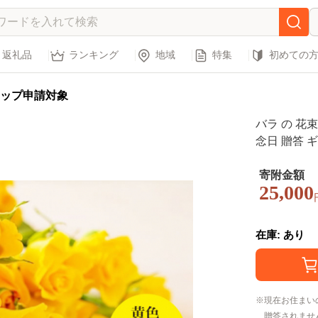
返礼品
ランキング
地域
特集
初めての
ップ申請対象
バラ の 花束
念日 贈答 
ふらん＞ [CC
寄附金額
25,000
在庫: あり
現在お住まい
贈答されませ