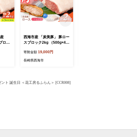
市産
西海市産 「炭美豚」 豚ロー
【12回定期便】西海市産
ブロッ
スブロック2kg （500g×4パ
「炭美豚」 豚ロースブロッ
ック）＜
ック）＜宮本畜産＞ 豚肉 と
ク1kg （500g×2パック）＜
19,000円
128,000円
寄附金額
寄附金額
んかつ用
んかつ用 豚 便利 ロース 冷
宮本畜産＞ 豚肉 とんかつ用
国産 料
凍 国産 料理 使いやすい 甘
豚 便利 ロース 冷凍 国産 料
長崎県西海市
長崎県西海市
塊 ブラ
い 塊 ブランド豚 ポーク 長
理 使いやすい 甘い 塊 ブラ
海 [CF
崎 西海 [CFA081]
ンド豚 ポーク 長崎 西海 [CF
A080]
ント 誕生日 ＜花工房るふらん＞ [CCR008]