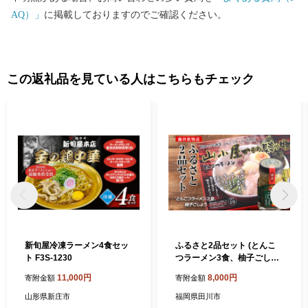
及び同第314条の7第2項
AQ）」
に掲載しておりますのでご確認ください。
この返礼品を見ている人はこちらもチェック
新旬屋冷凍ラーメン4食セッ
ふるさと2品セット (とんこ
ト F3S-1230
つラーメン3食、柚子ごしょ
う)
11,000円
8,000円
寄附金額
寄附金額
山形県新庄市
福岡県田川市