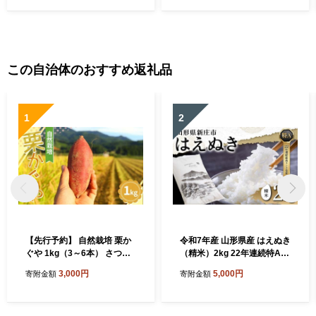
この自治体のおすすめ返礼品
1
2
【先行予約】 自然栽培 栗か
令和7年産 山形県産 はえぬき
ぐや 1kg（3～6本） さつま
（精米）2kg 22年連続特A受
いも サツマイモ 芋 山形県 新
賞 米 お米 おこめ 山形県 新
3,000円
5,000円
寄附金額
寄附金額
庄市 F3S-2636
庄市 F3S-2648