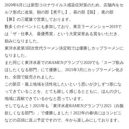
2020年6月には新型コロナウイルス感染症対策のため、店舗内をセ
ルフ形式に改装、朝の部【煮干し】、昼の部【鶏】、夜の部
【豚】の三暖簾で営業しております。
数多くのイベントにも参加しており、東京ラーメンショー2019で
は「ザ・仕事人 最優秀賞」という大変栄誉ある賞をいただき、
励みになりました。
東洋水産第3回次世代ラーメン決定戦では優勝しカップラーメンに
なりました。
また同じく東洋水産でのRAMENグランプリ2020でも「スープ飲み
ほしたくなる部門」にて優勝し、2021年3月にカップラーメン化さ
れ、全国で販売されました。
この新庄・最上地域を活性化したいという思いが少しずつ形にな
ってきていることを、とても嬉しく感じるとともに、ほんの少し
地域に貢献できているかなと思っています。
そしてなんと！2021年も「東洋水産RAMENグランプリ2021（白飯
欲しくなる部門）」で優勝しました！2022年の春頃にはコンビニ
などの店頭に並ぶ予定ですので、今から楽しみにしております。