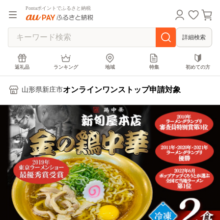
Pontaポイントでふるさと納税
詳細検索
返礼品
ランキング
地域
特集
初めての方
オンラインワンストップ申請対象
山形県新庄市