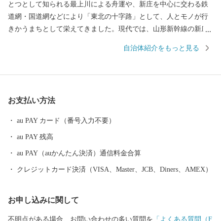
とつとして知られる最上川による舟運や、新庄を中心に交わる鉄
道網・国道網などにより「東北の十字路」として、人とモノが行
きかうまちとして栄えてきました。現代では、山形新幹線の新庄
延伸により、日本で唯一県庁所在地以外での新幹線終点駅となっ
自治体紹介をもっと見る
たことや、近県を結ぶ高速自動車道の中心地として整備が進むな
ど、高速交通の時代にあわせて発展しています。 また、2016年ユ
ネスコ無形文化遺産にも登録された、260年以上の歴史を誇る「新
庄まつり」や日本有数の豪雪地帯という気候風土によって育まれ
お支払い方法
た、歴史と文化に彩られたまちでもあります。 これまで培ってき
た都市基盤を土台として、さらに質の高い都市機能と快適性のな
au PAY カード（番号入力不要）
かに、自然の豊かさや雪とともにある暮らしを味わい楽しむこと
au PAY 残高
ができる『田園都市』を目指し、まちづくりを進めています。
新庄市はふるさと納税の基準に適合しているとして、総務大臣の
au PAY（auかんたん決済）通信料金合算
指定を受けています。指定期間内に新庄市にふるさと納税をする
クレジットカード決済（VISA、Master、JCB、Diners、AMEX）
と、個人住民税の寄附金特例控除の適用を受けることができま
す。 ※個人住民税の寄附金特例控除を受けるには、確定申告また
お申し込みに関して
はワンストップ特例申告書の提出を要します。 ▪指定期間 令和5
年10月1日～令和6年9月30日 ▪指定根拠 地方税法第37条の2第2項
不明点がある場合、お問い合わせの多い質問を
「よくある質問（F