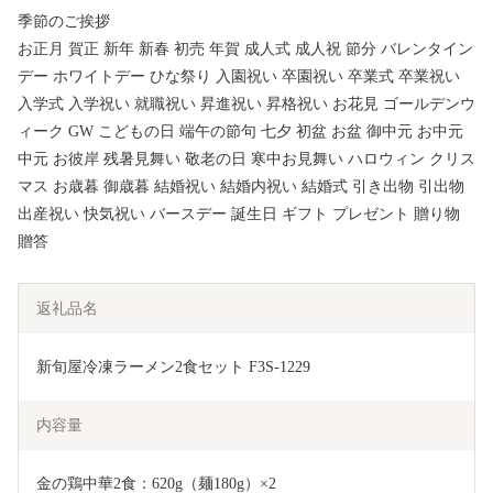
季節のご挨拶
お正月 賀正 新年 新春 初売 年賀 成人式 成人祝 節分 バレンタイン
デー ホワイトデー ひな祭り 入園祝い 卒園祝い 卒業式 卒業祝い
入学式 入学祝い 就職祝い 昇進祝い 昇格祝い お花見 ゴールデンウ
ィーク GW こどもの日 端午の節句 七夕 初盆 お盆 御中元 お中元
中元 お彼岸 残暑見舞い 敬老の日 寒中お見舞い ハロウィン クリス
マス お歳暮 御歳暮 結婚祝い 結婚内祝い 結婚式 引き出物 引出物
出産祝い 快気祝い バースデー 誕生日 ギフト プレゼント 贈り物
贈答
返礼品名
新旬屋冷凍ラーメン2食セット F3S-1229
内容量
金の鶏中華2食：620g（麺180g）×2　