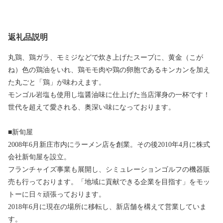
返礼品説明
丸鶏、鶏ガラ、モミジなどで炊き上げたスープに、黄金（こが
ね）色の鶏油をいれ、鶏モモ肉や鶏の卵胞であるキンカンを加え
た丸ごと「鶏」が味わえます。
モンゴル岩塩も使用し塩醤油味に仕上げた当店渾身の一杯です！
世代を超えて愛される、奥深い味になっております。
■新旬屋
2008年6月新庄市内にラーメン店を創業。その後2010年4月に株式
会社新旬屋を設立。
フランチャイズ事業も展開し、シミュレーションゴルフの機器販
売も行っております。「地域に貢献できる企業を目指す」をモッ
トーに日々頑張っております。
2018年6月に現在の場所に移転し、新店舗を構えて営業していま
す。