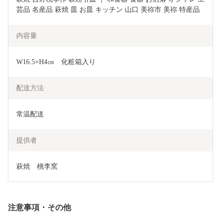
芸品 名産品 萩焼 皿 お皿 キッチン 山口 美祢市 美祢 特産品
内容量
W16.5×H4㎝　化粧箱入り
配送方法
常温配送
提供者
萩焼　桃李窯
注意事項・その他