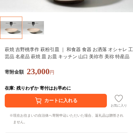
萩焼 吉野桃李作 萩粉引皿 ｜ 和食器 食器 お洒落 オシャレ 工
芸品 名産品 萩焼 皿 お皿 キッチン 山口 美祢市 美祢 特産品
23,000
寄附金額
円
在庫: 残りわずか 寄付はお早めに
お気に入り
現在お住まいの自治体へ寄附申込いただいた場合、返礼品は贈答され
ません。