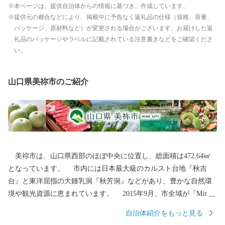
本ページは、提供自治体からの情報に基づき、作成しています。
提供元の都合などにより、掲載中に予告なく返礼品の仕様（規格、容量、
パッケージ、原材料など）が変更される場合がございます。お届けした返
礼品のパッケージやラベルに記載されている注意書きなどをご確認くださ
い。
山口県美祢市のご紹介
美祢市は、山口県西部のほぼ中央に位置し、総面積は472.64㎢
となっています。 市内には日本最大級のカルスト台地『秋吉
台』と東洋屈指の大鍾乳洞『秋芳洞』などがあり、豊かな自然環
境や観光資源に恵まれています。 2015年9月、市全域が『Mine
秋吉台ジオパーク』として日本ジオパークに認定されました。
自治体紹介をもっと見る
2026年4月にはユネスコ世界ジオパークとしても認定されました。