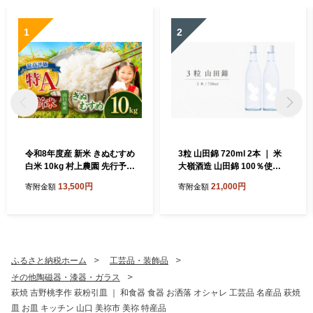
1
2
令和8年度産 新米 きぬむすめ
3粒 山田錦 720ml 2本 ｜ 米
白米 10kg 村上農園 先行予約
大嶺酒造 山田錦 100％使用
＜ 2026年10月中旬より11月
純米原酒 フルーティー マス
13,500円
21,000円
寄附金額
寄附金額
末まで順次発送 ＞ ｜ 精米 新
カット香 白ワイン感覚 日本
米 白米 米 雑穀 お米 コメ 単
酒 地酒 食前酒 食中酒 マリア
一米 きぬむすめ 絹娘 山口 美
ージュ 山口県 美祢市
祢 秋吉台 10kg
ふるさと納税ホーム
工芸品・装飾品
その他陶磁器・漆器・ガラス
萩焼 吉野桃李作 萩粉引皿 ｜ 和食器 食器 お洒落 オシャレ 工芸品 名産品 萩焼
皿 お皿 キッチン 山口 美祢市 美祢 特産品