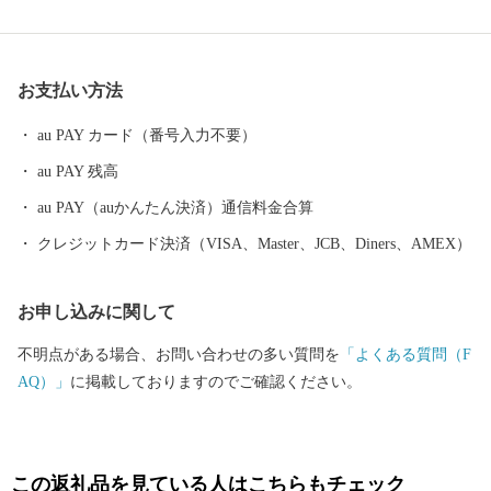
美祢市では、地球の自然や歴史、文化の成り立ち、仕組みを楽
しみつつ学ぶ場所として、観光客のみならず、地域のこどもから
大人までもがその魅力を肌で感じて生活しています。 そんな豊
お支払い方法
かな自然が生み出した逸品を是非ご堪能ください。
au PAY カード（番号入力不要）
au PAY 残高
au PAY（auかんたん決済）通信料金合算
クレジットカード決済（VISA、Master、JCB、Diners、AMEX）
お申し込みに関して
不明点がある場合、お問い合わせの多い質問を
「よくある質問（F
AQ）」
に掲載しておりますのでご確認ください。
この返礼品を見ている人はこちらもチェック