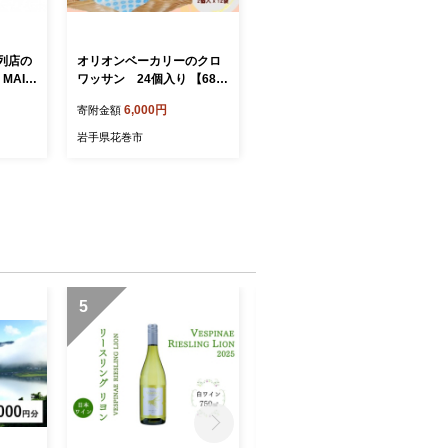
列店の
オリオンベーカリーのクロ
MAIS
ワッサン 24個入り 【68
ベーカリ
8】
6,000円
寄附金額
岩手県花巻市
5
6