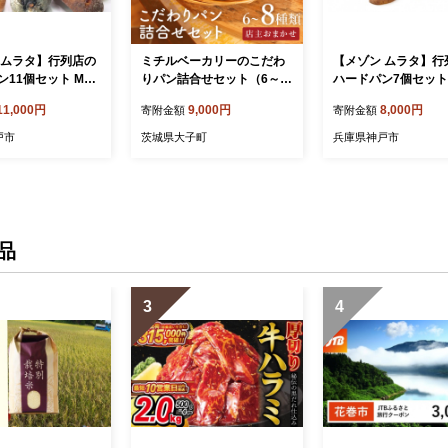
 ムラタ】行列店の
ミチルベーカリーのこだわ
【メゾン ムラタ】行
11個セット MAI
りパン詰合せセット（6～8
ハードパン7個セット 
URATA 人気 ベーカ
種類おまかせ）｜茨城県 大
ON MURATA 人気 
11,000円
9,000円
8,000円
寄附金額
寄附金額
 パン 詰合せ
子町 手作り パン 菓子パン
ー 冷凍 パン 詰合せ
食事パン 冷凍パン 朝食 お
戸市
茨城県大子町
兵庫県神戸市
やつ お取り寄せ（CF005）
品
3
4