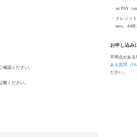
唯一の花巻空
動車道、東北
au PAY
れるなど、北
クレジットカ
恵まれた拠点
ners、AM
お申し込み
不明点がある
ある質問（FA
ご確認ください。
ださい。
記載ください。