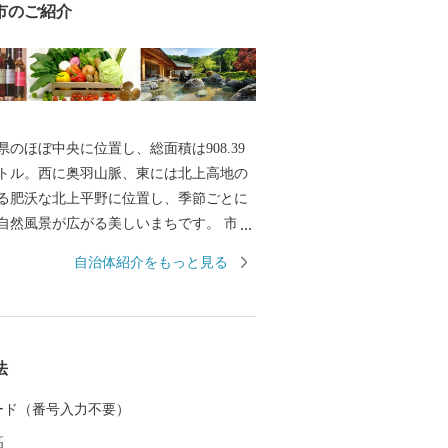
市のご紹介
のほぼ中央に位置し、総面積は908.39
トル。西に奥羽山脈、東には北上高地の
る肥沃な北上平野に位置し、季節ごとに
自然風景が広がる美しいまちです。 市の
羽山脈の渓谷沿いに湧き出る花巻温泉郷
自治体紹介をもっと見る
周辺は県立自然公園に指定され、立ちの
と深山の緑、目の前を流れる清流が、情
を醸し出します。 また、宮沢賢治や萬鉄
界的に知られる先人を輩出するととも
法
楽や鹿踊りなどの郷土芸能、日本三大杜
部杜氏、さき織り、ホームスパン等の優
 カード（番号入力不要）
く伝えられています。さらに、岩手県内
高