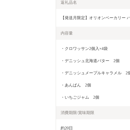
返礼品名
【発送月限定】オリオンベーカリー パンの
内容量
・クロワッサン2個入×4袋
・デニッシュ北海道バター　2個
・デニッシュメープルキャラメル　2
・あんぱん　2個
・いちごジャム　2個
消費期限/賞味期限
約20日