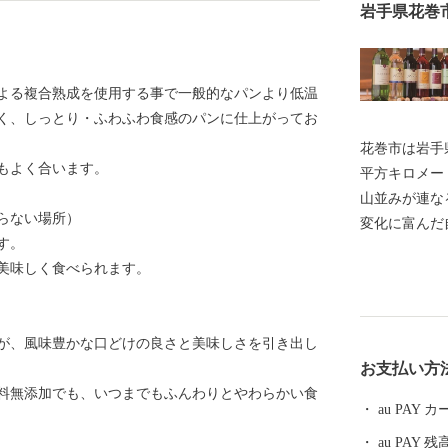
岩手県花巻
よる複合熟成を使用する事で一般的なパンより低温
く、しっとり・ふわふわ食感のパンに仕上がってお
花巻市は岩手県
もよく合います。
平方キロメー
山並みが連な
らない場所）
変化に富んだ
す。
西部には、奥
美味しく食べられます。
があります。
ぼる湯けむり
緒豊かな風景
が、風味豊かな口どけの良さと美味しさを引き出し
五郎などの世
お支払い方
に、早池峰神
料無添加でも、いつまでもふんわりとやわらかい食
氏のひとつ南
au PAY
れた技術が多
au PAY 残