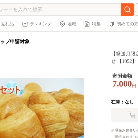
返礼品
ランキング
地域
特集
初めての
ップ申請対象
【発送月限
せ 【1052】
寄附金額
7,000
円
在庫：なし
現在お住まい
贈答されませ