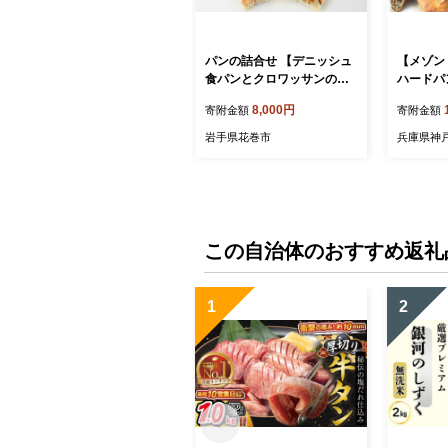
パンの詰合せ 【デニッシュ
【メゾン
食パンとクロワッサンの朝
ハードパン
食セット】 オリオンベーカ
SON M
8,000円
寄附金額
寄附金額
リー 【1180】
リー 冷凍
岩手県花巻市
兵庫県神
この自治体のおすすめ返礼
1
2