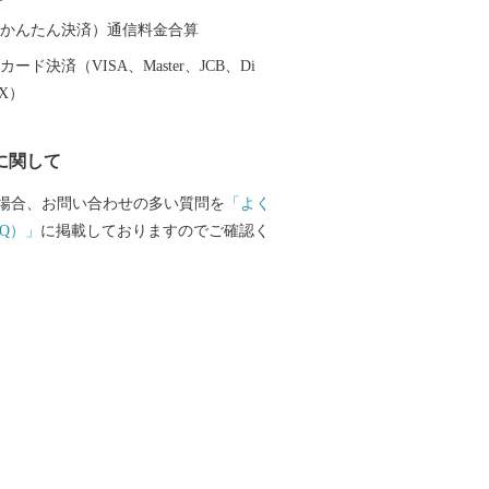
港があり、東北新幹線新花巻駅や東北自
横断自動車道などの高速交通網が整備さ
（auかんたん決済）通信料金合算
東北の高速交通網の結節点という極めて
ード決済（VISA、Master、JCB、Di
性を有しています。
EX）
に関して
場合、お問い合わせの多い質問を
「よく
Q）」
に掲載しておりますのでご確認く