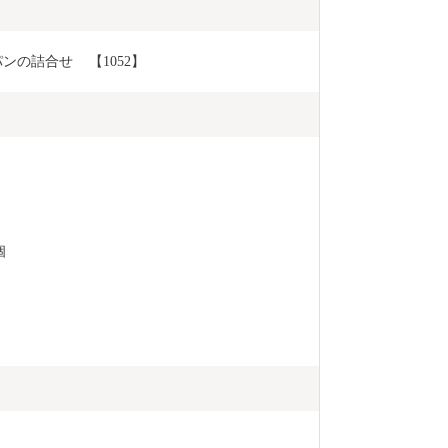
詰合せ    【1052】
個