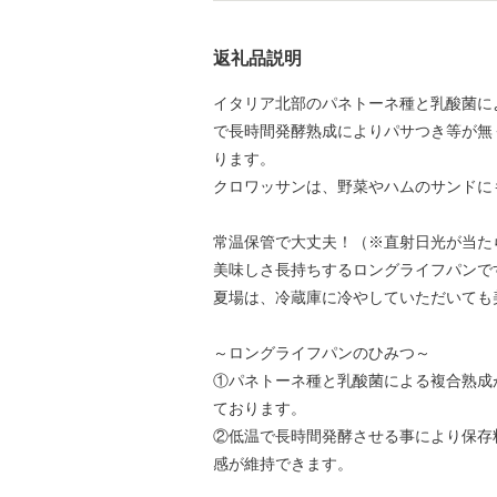
返礼品説明
イタリア北部のパネトーネ種と乳酸菌に
で長時間発酵熟成によりパサつき等が無
ります。
クロワッサンは、野菜やハムのサンドに
常温保管で大丈夫！（※直射日光が当た
美味しさ長持ちするロングライフパンで
夏場は、冷蔵庫に冷やしていただいても
～ロングライフパンのひみつ～
①パネトーネ種と乳酸菌による複合熟成
ております。
②低温で長時間発酵させる事により保存
感が維持できます。