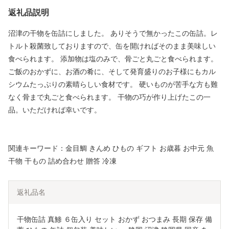
返礼品説明
沼津の干物を缶詰にしました。 ありそうで無かったこの缶詰。レ
トルト殺菌致しておりますので、缶を開ければそのまま美味しい
食べられます。 添加物は塩のみで、骨ごと丸ごと食べられます。
ご飯のおかずに、お酒の肴に、そして発育盛りのお子様にもカル
シウムたっぷりの素晴らしい食材です。 硬いものが苦手な方も難
なく骨まで丸ごと食べられます。 干物の巧が作り上げたこの一
品。いただければ幸いです。
関連キーワード：金目鯛 きんめ ひもの ギフト お歳暮 お中元 魚
干物 干もの 詰め合わせ 贈答 冷凍
返礼品名
干物缶詰 真鯵 ６缶入り セット おかず おつまみ 長期 保存 備