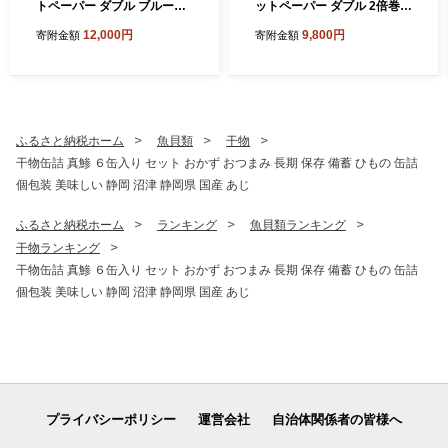
トペーパー ダブル ブルーベ
ットペーパー ダブル 2倍巻き
リー 72ロール 12ロール 6パ
6ロール×8パック 計48ロー
12,000円
9,800円
寄附金額
寄附金額
ック 鶴見製紙 静岡 沼津 とい
ル 96ロール相当 無香料 備蓄
れっとぺーぱー トイレ 備蓄
防災 沼津 鶴見製紙 再生紙 や
防災 再生紙 やわらか
わらか
ふるさと納税ホーム
魚貝類
干物
干物缶詰 真鯵 ６缶入り セット おかず おつまみ 長期 保存 備蓄 ひもの 缶詰
個包装 美味しい 静岡 沼津 静岡県 国産 あじ
ふるさと納税ホーム
ランキング
魚貝類ランキング
干物ランキング
干物缶詰 真鯵 ６缶入り セット おかず おつまみ 長期 保存 備蓄 ひもの 缶詰
個包装 美味しい 静岡 沼津 静岡県 国産 あじ
プライバシーポリシー
運営会社
自治体関係者の皆様へ