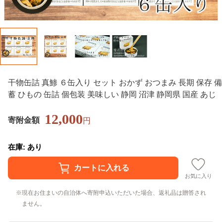
干物缶詰 真鯵 ６缶入り セット おかず おつまみ 長期 保存 備
蓄 ひもの 缶詰 個包装 美味しい 静岡 沼津 静岡県 国産 あじ
12,000
寄附金額
円
在庫: あり
お気に入り
現在お住まいの自治体へ寄附申込いただいた場合、返礼品は贈答され
ません。