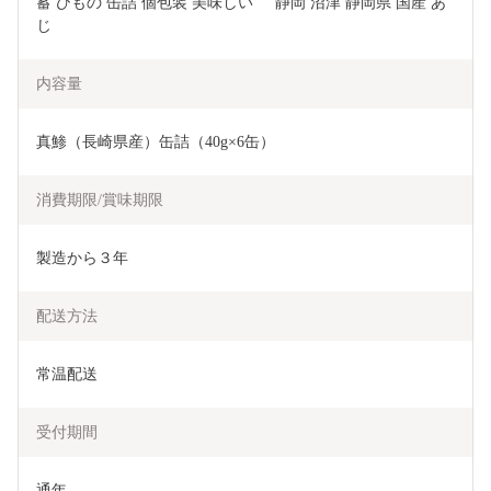
蓄 ひもの 缶詰 個包装 美味しい     静岡 沼津 静岡県 国産 あ
じ
内容量
真鯵（長崎県産）缶詰（40g×6缶）
消費期限/賞味期限
製造から３年
配送方法
常温配送
受付期間
通年