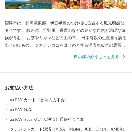
沼津市は、静岡県東部、伊豆半島のつけ根に位置する風光明媚な
まちです。 駿河湾、狩野川、香貫山などの豊かな自然と温暖な気
候が育む、 お茶やミカンなどの山の幸。 日本有数の生産量を誇る
あじのひもの、 タカアシガニをはじめとする深海魚などの豊富な
海の幸。 そんな沼津市が、皆様のご厚意にお応えするために、 地
自治体紹介をもっと見る
元名産の品を数多く取り揃えました。 いただいたご寄附は、沼津
市の魅力向上や災害に強いまちづくり、 子育て世代の支援施策等
に活用させていただきます。 ぜひ、ご支援をお願いいたします。
お支払い方法
au PAY カード（番号入力不要）
au PAY 残高
au PAY（auかんたん決済）通信料金合算
クレジットカード決済（VISA、Master、JCB、Diners、AMEX）