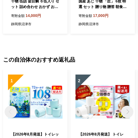
干物 缶詰 金目鯛 ６缶入り セ
国産 あじ 干物 「匠」 6枚 特
ット 詰め合わせ おかず おつ
選 セット 贈り物 贈答 朝食
まみ 極上 高級 長期 保存 備
おかず 魚 おつまみ ひもの 美
14,000円
17,000円
寄附金額
寄附金額
蓄 缶詰 個包装 ひもの 静岡
味しい 静岡 沼津
沼津 国産 美味しい ランキン
静岡県沼津市
静岡県沼津市
グ 人気 静岡県
この自治体のおすすめ返礼品
1
2
【2026年8月発送】トイレッ
【2026年8月発送】 トイレ