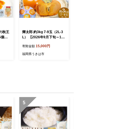
の秋王
輝太郎 約3kg 7-9玉（2L-3
5個セ
L） 【2026年9月下旬～10
き カキ
月上旬発送予定】 柿 輝太郎
15,000円
寄附金額
柿 かき 果物 くだもの フル
ーツ 福岡県 うきは市
福岡県うきは市
5
6