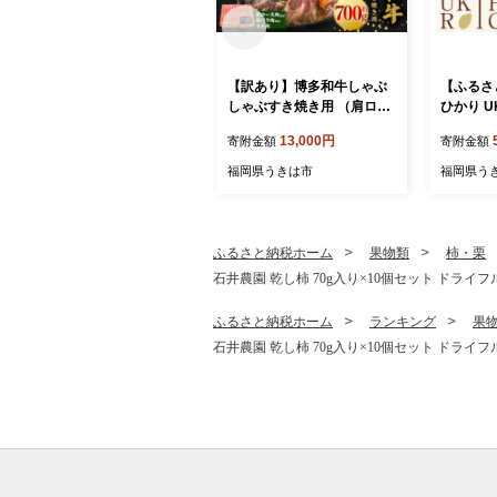
【訳あり】博多和牛しゃぶ
【ふるさ
しゃぶすき焼き用 （肩ロー
ひかり UK
ス肉・肩バラ肉・モモ肉）
別栽培米
13,000円
寄附金額
寄附金額
700g 肉 牛肉 牛 和牛 国産牛
年産 米 
しゃぶしゃぶ すき焼き 肩ロ
ん ヘルシ
福岡県うきは市
福岡県う
ース 肩バラ モモ 福岡県 う
国産米 福
きは市 冷凍
家庭用 
仕送り 
株式会社
ふるさと納税ホーム
果物類
柿・栗
石井農園 乾し柿 70g入り×10個セット ドライフ
ふるさと納税ホーム
ランキング
果
石井農園 乾し柿 70g入り×10個セット ドライフ