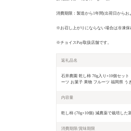
消費期限：製造から1年間(出荷日からお
※お召し上がりにならない場合は冷凍保
※チョイスPay取扱店舗です。
返礼品名
石井農園 乾し柿 70g入り×10個セット
ーツ お菓子 果物 フルーツ 福岡県 う
内容量
乾し柿 (70g×10個) 減農薬で栽培
消費期限/賞味期限