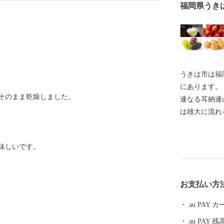
福岡県うき
うきは市は福
にあります。
そのまま乾燥しました。
連なる耳納連
は雄大に流れ
です。 また、平坦部には江戸時代、豊後街道の宿場町
として賑わい
味しいです。
作られた白壁
が今も残ります。 そんな「自然と歴史の
で生産された
お支払い方
麺、ラーメン
品、寝具用品
au PAY
など、 多種
au PAY 残