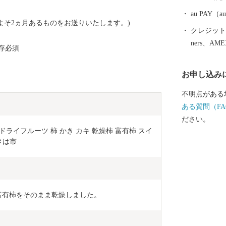
果物（ぶどう
シーマは特に
au PAY
よそ2ヵ月あるものをお送りいたします。)
クレジットカ
ners、AM
存必須
お申し込み
不明点がある
ある質問（FA
ださい。
 ドライフルーツ 柿 かき カキ 乾燥柿 富有柿 スイ
きは市
した富有柿をそのまま乾燥しました。