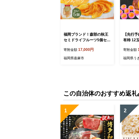
福岡ブランド！森部の秋王
【先行予
セミドライフルーツ5個セッ
有柿 12玉
ト 柿 かき カキ フルーツ 果
【2026
17,000円
寄附金額
寄附金額
物 くだもの スイーツ
旬発送予定
果物 くだ
福岡県嘉麻市
福岡県う
実 ジュ
福岡県 
この自治体のおすすめ返礼
1
2