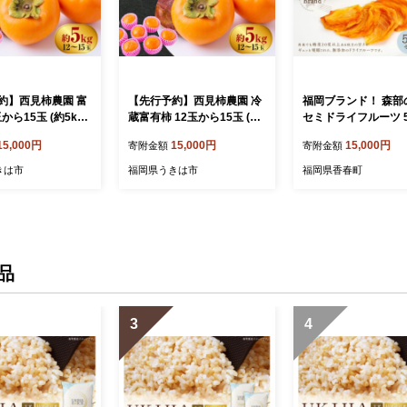
約】西見柿農園 富
【先行予約】西見柿農園 冷
福岡ブランド！ 森部
から15玉 (約5kg)
蔵富有柿 12玉から15玉 (約
セミドライフルーツ 
年11月上旬-12月上
5㎏) 【2026年12月下旬-20
ット 自社農園 柿 か
15,000円
15,000円
15,000円
寄附金額
寄附金額
】 柿 かき カキ
27年1月下旬発送予定】 柿
秋王 セミドライ
もの フルーツ 果
かき カキ 果物 くだもの フ
きは市
福岡県うきは市
福岡県香春町
ーシー お取り寄せ
ルーツ 果実 ジューシー お
うきは市
取り寄せ 福岡県 うきは市
品
3
4