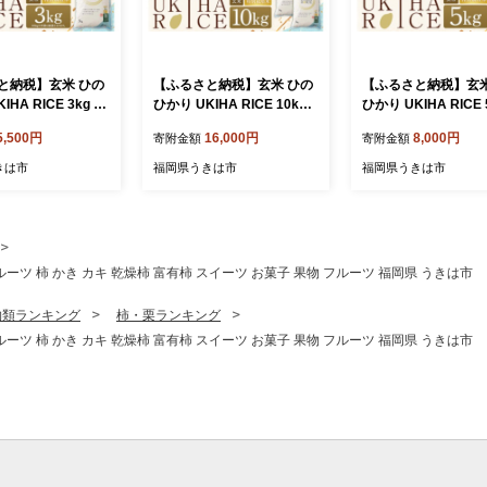
と納税】玄米 ひの
【ふるさと納税】玄米 ひの
【ふるさと納税】玄米
IHA RICE 3kg 特
ひかり UKIHA RICE 10kg
ひかり UKIHA RICE 
 ヒノヒカリ 令和7
（5kg×2袋） 特別栽培米 ヒ
別栽培米 ヒノヒカリ 
5,500円
16,000円
8,000円
寄附金額
寄附金額
こめ ご飯 コメ ごは
ノヒカリ 令和7年産 米 こめ
年産 米 こめ ご飯 コ
ー 送料無料 国産
ご飯 コメ ごはん ヘルシー
ん ヘルシー 送料無料
きは市
福岡県うきは市
福岡県うきは市
岡 返礼品 お弁当
送料無料 国産 国産米 福岡
国産米 福岡 返礼品 
ギフト プレゼント
返礼品 お弁当 家庭用 ギフ
家庭用 ギフト プレ
お取り寄せ うきは市
ト プレゼント 仕送り お取
仕送り お取り寄せ 
みずほファーム
り寄せ うきは市 株式会社み
株式会社みずほファ
ずほファーム
ルーツ 柿 かき カキ 乾燥柿 富有柿 スイーツ お菓子 果物 フルーツ 福岡県 うきは市
物類ランキング
柿・栗ランキング
ルーツ 柿 かき カキ 乾燥柿 富有柿 スイーツ お菓子 果物 フルーツ 福岡県 うきは市