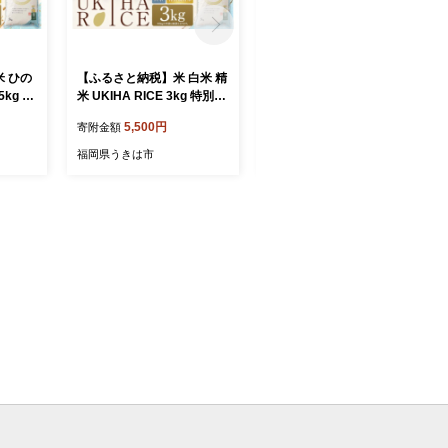
 ひの
【ふるさと納税】米 白米 精
【先行予約】種あり 巨峰 3
5kg 特
米 UKIHA RICE 3kg 特別栽
房 梨 2玉から3玉 セット 20
令和7
培米 ヒノヒカリ 令和7年産
26年8月下旬から9月上旬 出
5,500円
16,000円
寄附金額
寄附金額
メ ごは
こめ ご飯 コメ ごはん 送料
荷予定【春光園】 有機配合
 国産
無料 国産 国産米 福岡 返礼
肥料使用 ぶどう ブドウ 葡
福岡県うきは市
福岡県うきは市
お弁当
品 お弁当 おにぎり 家庭用
萄 巨峰 梨 なし 果物 フルー
ゼント
ギフト プレゼント 仕送り ri
ツ 詰め合わせ
うきは市
ce kome お取り寄せ うきは
ーム
市 株式会社みずほファーム