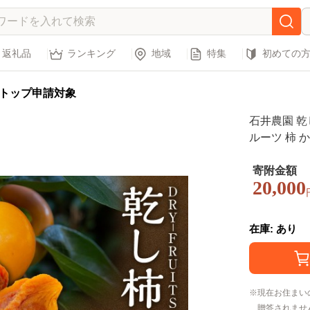
返礼品
ランキング
地域
特集
初めての
トップ申請対象
石井農園 乾
ルーツ 柿 
菓子 果物 
寄附金額
20,000
在庫: あり
現在お住まい
贈答されませ