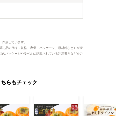
、作成しています。
返礼品の仕様（規格、容量、パッケージ、原材料など）が変
品のパッケージやラベルに記載されている注意書きなどをご
こちらもチェック