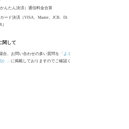
・梨・柿・いちじく・桃・いちご）、パ
人気の商品です!
（auかんたん決済）通信料金合算
ード決済（VISA、Master、JCB、Di
EX）
に関して
場合、お問い合わせの多い質問を
「よく
Q）」
に掲載しておりますのでご確認く