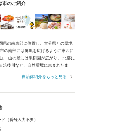
は市のご紹介
岡県の南東部に位置し、大分県との県境
 市の南部には屏風を広げるように東西に
山、 山の麓には果樹園が広がり、 北部に
る筑後川など、自然環境に恵まれたまち
自治体紹介をもっと見る
、 農産物で財を成した豪商たちによって
の街並みが軒を連ね、 情緒あふれる風景
まち うきは」
、 果物、野菜、お米、お水や、お肉、素
法
、お菓子をはじめとする食品やガーゼ製
（パシーマ）、本棕櫚箒、木工品、陶芸
 カード（番号入力不要）
多様な謝礼品を取り揃えており、 なかでも
高