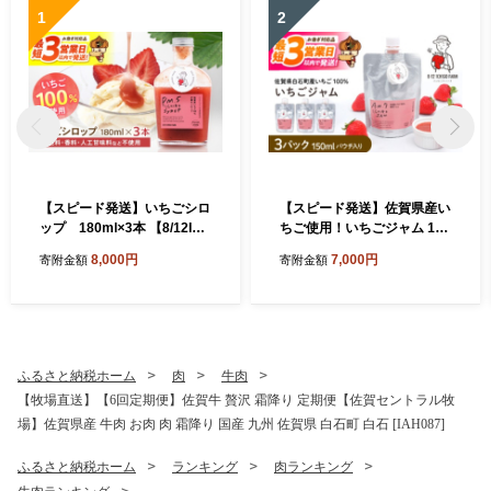
1
2
【スピード発送】いちごシロ
【スピード発送】佐賀県産い
ップ 180ml×3本 【8/12ICH
ちご使用！いちごジャム 150
IGOFARM】シロップ いちご
ml×3パック【8/12ICHIGOFA
8,000円
7,000円
寄附金額
寄附金額
シロップ いちご イチゴ 苺 い
RM】いちごジャム イチゴジ
ちごミルク 牛乳 いちごソー
ャム いちご イチゴ 苺 ジャム
ダ フルーツ ソース 朝食 ヨー
フルーツ ソース 朝食 トース
グルト アイス 加工品 簡単 国
ト ギフト ヨーグルト アイス
産 九州産 佐賀県 佐賀 白石町
加工品 パウチ 簡単 国産 九州
白石 [IBR012]
産 佐賀県 佐賀 白石町 白石 [I
ふるさと納税ホーム
肉
牛肉
BR010]
【牧場直送】【6回定期便】佐賀牛 贅沢 霜降り 定期便【佐賀セントラル牧
場】佐賀県産 牛肉 お肉 肉 霜降り 国産 九州 佐賀県 白石町 白石 [IAH087]
ふるさと納税ホーム
ランキング
肉ランキング