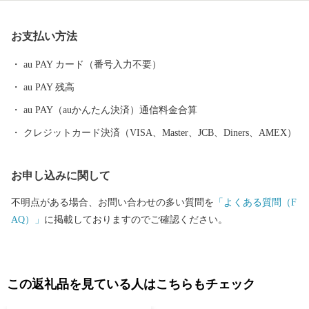
に注いでいます。 多くの農産品がありますが、特産品である玉ね
ぎやれんこんはともに佐賀県一の生産量を誇り、東京をはじめ全
お支払い方法
国各地へ出荷され、品質の良さ、美味しさで好評です。 また、有
明海で生産される海苔も好評で、ほかにも、キャベツ、アスパ
au PAY カード（番号入力不要）
ラ、イチゴ（さがほのか）さらに牛の肥育（佐賀牛）も盛んで
au PAY 残高
す。さらに新しい産物や6次産業化にも積極的に取り組んでいま
す。 白石町は、山と平野、川と海といった美しく個性豊かな自然
au PAY（auかんたん決済）通信料金合算
が一体として揃っています。
クレジットカード決済（VISA、Master、JCB、Diners、AMEX）
お申し込みに関して
不明点がある場合、お問い合わせの多い質問を
「よくある質問（F
AQ）」
に掲載しておりますのでご確認ください。
この返礼品を見ている人はこちらもチェック