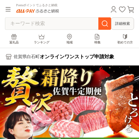
Pontaポイントでふるさと納税
詳細検索
返礼品
ランキング
地域
特集
初めての方
オンラインワンストップ申請対象
佐賀県白石町