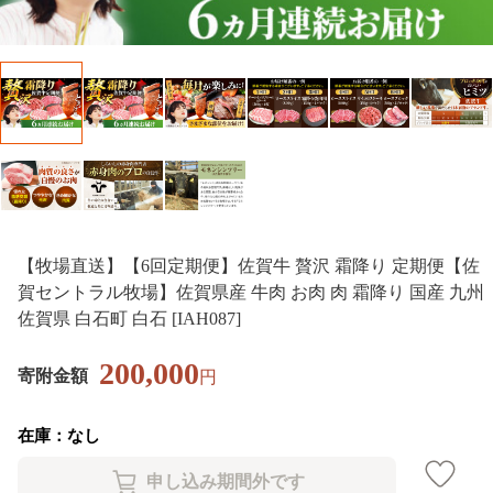
【牧場直送】【6回定期便】佐賀牛 贅沢 霜降り 定期便【佐
賀セントラル牧場】佐賀県産 牛肉 お肉 肉 霜降り 国産 九州
佐賀県 白石町 白石 [IAH087]
200,000
寄附金額
円
在庫：なし