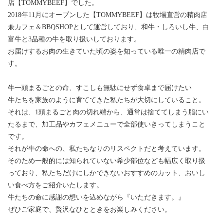
店【TOMMYBEEF】でした。
2018年11月にオープンした【TOMMYBEEF】は牧場直営の精肉店
兼カフェ＆BBQSHOPとして運営しており、和牛・しろいし牛、白
富牛と3品種の牛を取り扱いしております。
お届けするお肉の生きていた頃の姿を知っている唯一の精肉店で
す。
牛一頭まるごとの命、すこしも無駄にせず食卓まで届けたい
牛たちを家族のように育ててきた私たちが大切にしていること。
それは、1頭まるごと肉の切れ端から、通常は捨ててしまう脂にい
たるまで、加工品やカフェメニューで全部使いきってしまうこと
です。
それが牛の命への、私たちなりのリスペクトだと考えています。
そのため一般的には知られていない希少部位なども幅広く取り扱
っており、私たちだけにしかできないおすすめのカット、おいし
い食べ方をご紹介いたします。
牛たちの命に感謝の想いを込めながら『いただきます。』
ぜひご家庭で、贅沢なひとときをお楽しみください。