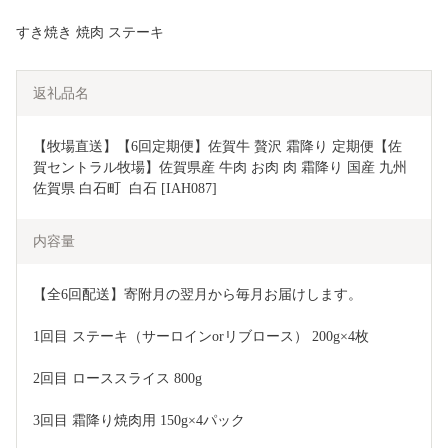
すき焼き 焼肉 ステーキ
返礼品名
【牧場直送】【6回定期便】佐賀牛 贅沢 霜降り 定期便【佐
賀セントラル牧場】佐賀県産 牛肉 お肉 肉 霜降り 国産 九州 
佐賀県 白石町  白石 [IAH087]
内容量
【全6回配送】寄附月の翌月から毎月お届けします。
1回目 ステーキ（サーロインorリブロース） 200g×4枚
2回目 ローススライス 800g
3回目 霜降り焼肉用 150g×4パック