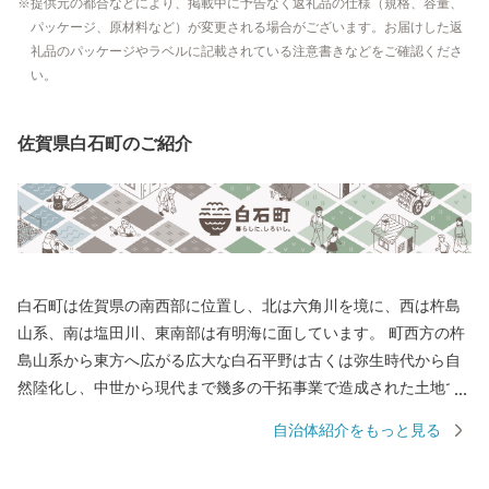
提供元の都合などにより、掲載中に予告なく返礼品の仕様（規格、容量、
パッケージ、原材料など）が変更される場合がございます。お届けした返
礼品のパッケージやラベルに記載されている注意書きなどをご確認くださ
い。
佐賀県白石町のご紹介
白石町は佐賀県の南西部に位置し、北は六角川を境に、西は杵島
山系、南は塩田川、東南部は有明海に面しています。 町西方の杵
島山系から東方へ広がる広大な白石平野は古くは弥生時代から自
然陸化し、中世から現代まで幾多の干拓事業で造成された土地で
す。特色としては粘室土壌で、米・麦・野菜・施設園芸等の農業
自治体紹介をもっと見る
好適地帯となっています。また、六角川や塩田川をはじめとする
川は、地域にうるおいを与えながら、宝の海とも言われる有明海