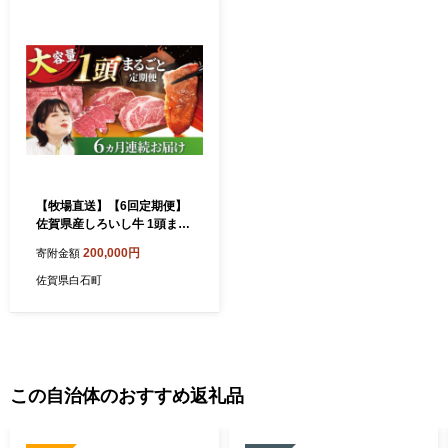
【牧場直送】【6回定期便】
佐賀県産しろいし牛 1頭まる
ごと定期便A【佐賀セントラ
200,000円
寄附金額
ル牧場】佐賀県産 ステーキ
焼肉 すき焼き しゃぶしゃぶ
佐賀県白石町
ヒレ 赤身 霜降り 冷凍 九州
佐賀県 白石町 白石 [IAH033]
この自治体のおすすめ返礼品