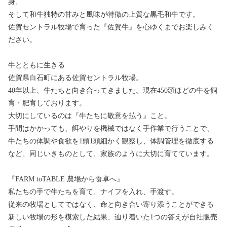
身、
そして和牛独特の甘みと風味が特徴の上質な黒毛和牛です。
佐賀セントラル牧場で育った『佐賀牛』を心ゆくまでお楽しみく
ださい。
牛とともに生きる
佐賀県白石町にある佐賀セントラル牧場。
40年以上、牛たちと向き合ってきました。現在450頭ほどの牛を飼
育・肥育しております。
大切にしているのは『牛たちに敬意を払う』こと。
手間はかかっても、餌やりを機械ではなく手作業で行うことで、
牛たちの体調や食欲を1頭1頭細かく観察し、体調管理を徹底する
など、同じいきものとして、家族のように大切に育てています。
『FARM toTABLE 農場から食卓へ』
私たちの手で牛たちを育て、ナイフを入れ、手渡す。
従来の牧場としてではなく、命と向き合い寄り添うことができる
新しい牧場の形を模索した結果、辿り着いた1つの答えが自社販売