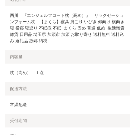
西川　『エンジェルフロート枕（高め）』　リラクゼーショ
ンフォーム枕　【まくら】寝具 肩こり いびき 仰向け 横向き
寝 横寝 寝返り 不眠症 不眠  まくら 固め 普通 低め  生活雑貨 
雑貨 日用品 埼玉県 加須市 加須 お取り寄せ 送料無料 送料込
み 返礼品 故郷 納税
内容量
枕（高め）　１点
配送方法
常温配送
受付期間