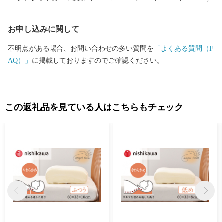
り、返礼品の送付がある場合でも、ご寄付をいただいた対価では
なく別途の行為となるため、ふるさと納税の返礼品は一時所得に
お申し込みに関して
該当します。 【個人情報の取り扱いについて】 お寄せいただいた
個人情報は、寄附金の受付、入金及び記念品発送に係る確認や連
不明点がある場合、お問い合わせの多い質問を
「よくある質問（F
絡に使用させていただきます。 また、加須市の情報を発信する際
AQ）」
に掲載しておりますのでご確認ください。
にも活用させていただきます。
この返礼品を見ている人はこちらもチェック