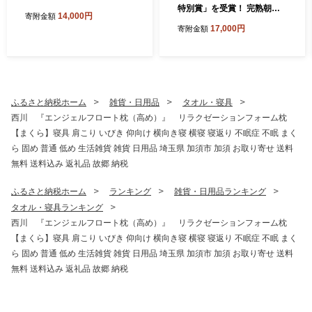
特別賞」を受賞！ 完熟朝摘
14,000円
寄附金額
み あまりん 250g×2 (8粒
17,000円
寄附金額
～15粒) 【苺】 イチゴ おお
きい スイーツ あかい 果物 ふ
るさと納税 いちご うまい フ
ルーツ 期間限定 人気いちご
甘い いちご 旬 直送 おすすめ
いちご ストロベリー 苺ジャ
ふるさと納税ホーム
雑貨・日用品
タオル・寝具
ム いちご 好きのための いち
西川 『エンジェルフロート枕（高め）』 リラクゼーションフォーム枕
ご
【まくら】寝具 肩こり いびき 仰向け 横向き寝 横寝 寝返り 不眠症 不眠 まく
ら 固め 普通 低め 生活雑貨 雑貨 日用品 埼玉県 加須市 加須 お取り寄せ 送料
無料 送料込み 返礼品 故郷 納税
ふるさと納税ホーム
ランキング
雑貨・日用品ランキング
タオル・寝具ランキング
西川 『エンジェルフロート枕（高め）』 リラクゼーションフォーム枕
【まくら】寝具 肩こり いびき 仰向け 横向き寝 横寝 寝返り 不眠症 不眠 まく
ら 固め 普通 低め 生活雑貨 雑貨 日用品 埼玉県 加須市 加須 お取り寄せ 送料
無料 送料込み 返礼品 故郷 納税