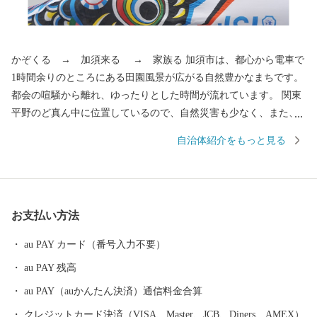
かぞくる → 加須来る → 家族る 加須市は、都心から電車で
1時間余りのところにある田園風景が広がる自然豊かなまちです。
都会の喧騒から離れ、ゆったりとした時間が流れています。 関東
平野のど真ん中に位置しているので、自然災害も少なく、また、
全国有数の日照時間の長さを誇ります。 暖かな日差しがふりそそ
自治体紹介をもっと見る
ぎ、災害の心配も少ない。 そのため、ここに暮らす人々は穏やか
で笑顔に包まれています。 仕事や日常のストレスも優しい自然と
人々の絆が癒してくれます。 こんな地理的に恵まれた環境のほか
にも加須市にはまだまだ知っていただきたい魅力がたくさんあり
お支払い方法
ます。 ぜひ、加須市へ一度遊びに来てください。 【キャンセル等
の対応について】 こちらはふるさと納税のお申し込みページとな
au PAY カード（番号入力不要）
っております。寄付申込み後のキャンセル、返礼品の変更・返品
au PAY 残高
はできません。あらかじめご了承ください。 【返礼品について】
■ふるさと納税の返礼品は一時所得に該当します。 ふるさと納税
au PAY（auかんたん決済）通信料金合算
寄付につきましては、経済的利益の無償の供与として行われてお
クレジットカード決済（VISA、Master、JCB、Diners、AMEX）