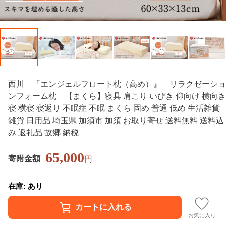
西川 『エンジェルフロート枕（高め）』 リラクゼーショ
ンフォーム枕 【まくら】寝具 肩こり いびき 仰向け 横向き
寝 横寝 寝返り 不眠症 不眠 まくら 固め 普通 低め 生活雑貨
雑貨 日用品 埼玉県 加須市 加須 お取り寄せ 送料無料 送料込
み 返礼品 故郷 納税
65,000
寄附金額
円
在庫: あり
お気に入り