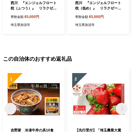
西川 『エンジェルフロート
西川 『エンジェルフロート
枕（ふつう）』 リラクゼー
枕（低め）』 リラクゼーシ
ションフォーム枕 【まく
ョンフォーム枕 【まくら】
65,000円
65,000円
寄附金額
寄附金額
ら】寝具 肩こり いびき 仰向
寝具 肩こり いびき 仰向け 横
け 横向き寝 横寝 寝返り 不眠
向き寝 横寝 寝返り 不眠症 不
埼玉県加須市
埼玉県加須市
症 不眠 まくら 固め 普通 低
眠 まくら 固め 普通 低め 生
め 生活雑貨 雑貨 日用品 埼玉
活雑貨 雑貨 日用品 埼玉県 加
県 加須市 加須 お取り寄せ 送
須市 加須 お取り寄せ 送料無
料無料 送料込み 返礼品 故郷
料 送料込み 返礼品 故郷 納税
納税
この自治体のおすすめ返礼品
1
2
吉野家 冷凍牛丼の具10食
【先行受付】「埼玉農業大賞