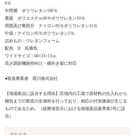
0％
中間層 ポリウレタン100％
裏面 ポリエステル90％ポリウレタン10％
周囲及び裏部分 ナイロン85％ポリウレタン15％
中袋：ナイロン95％ポリウレタン5％
詰めもの：ウレタンフォーム
配色 H 高通気
ワイドサイズ：60×33×13㎝
高さ調節機能仰向け・横向き寝に対応
●取扱事業者 西川株式会社
【地場産品に該当する理由】区域内の工場で原材料の仕入れから
梱包までの製造の全過程を行っており、相応の付加価値が生じる
ものであるため。（総務省告示における地場産品基準第3号に該
当）
返礼品名