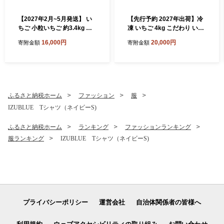
【2027年2月~5月発送】 い
【先行予約 2027年出荷】冷
ちご 小粒いちご 約3.4kg 恋
凍 いちご 4kg こだわり いち
みのり かおり野 こだわり い
ご フローズン 冷凍 イチゴ st
16,000円
20,000円
寄附金額
寄附金額
ちご 大容量 加工用 イチゴ st
rawberry 苺 新鮮 朝摘み 朝
rawberry 苺 新鮮 朝摘み 朝
採り 産直 産地直送 安心安全
採り 産直 産地直送 安心安全
ichigo itigo いちご 苺 果物 フ
ichigo itigo いちご 苺 果物 フ
ルーツ くだもの ギフト プレ
ルーツ くだもの ギフト プレ
ゼント 贈物 贈答 ケーキ ジャ
ゼント 贈物 贈答 ケーキ ふる
ム ふるさと納税 ふるさと納
ふるさと納税ホーム
ファッション
服
さと納税 ふるさと納税苺 い
税苺 いちご 静岡県 南伊豆町
IZUBLUE Tシャツ（ネイビーS)
ちご 静岡県 南伊豆町 みなみ
みなみのいちご園 <AA-28
のいちご園 <AA-29>
>
ふるさと納税ホーム
ランキング
ファッションランキング
服ランキング
IZUBLUE Tシャツ（ネイビーS)
プライバシーポリシー
運営会社
自治体関係者の皆様へ