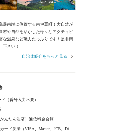
島最南端に位置する南伊豆町！大自然が
食材や自然を活かした様々なアクティビ
富な温泉など魅力たっぷりです！是非南
し下さい！
自治体紹介をもっと見る
法
 カード（番号入力不要）
高
（auかんたん決済）通信料金合算
ード決済（VISA、Master、JCB、Di