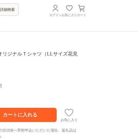
詳細検索
ログイン
お気に入り
カート
方
オリジナルＴシャツ（LLサイズ花見
円
お気に入り
の自治体へ寄附申込いただいた場合、返礼品は
ん。