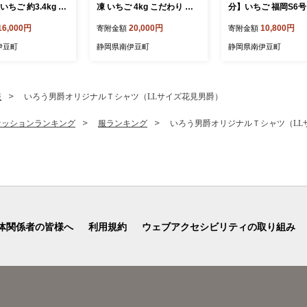
いちご 約3.4kg 恋
凍 いちご 4kg こだわり い
分】いちご 福岡S6号
かおり野 こだわり
ちご フローズン 冷凍 イチ
ック 4パック こだわ
16,000円
20,000円
10,800円
寄附金額
寄附金額
容量 加工用 イチ
ゴ strawberry 苺 新鮮 朝摘
ご イチゴ strawberr
wberry 苺 新鮮 朝摘
み 朝採り 産直 産地直送 安
鮮 朝摘み 朝採り 産
伊豆町
静岡県南伊豆町
静岡県南伊豆町
 産直 産地直送 安
心安全 ichigo itigo いちご
直送 安心安全 ichigo i
igo itigo いちご
苺 果物 フルーツ くだもの
いちご 苺 果物 フル
フルーツ くだもの
ギフト プレゼント 贈物 贈
だもの ギフト プレ
レゼント 贈物 贈
答 ケーキ ジャム ふるさと
贈物 贈答 ケーキ ふ
服
いろう男爵オリジナルＴシャツ（LLサイズ花見男爵）
 ふるさと納税 ふ
納税 ふるさと納税苺 いちご
納税 ふるさと納税苺
税苺 いちご 静岡県
静岡県 南伊豆町 みなみのい
静岡県 南伊豆町 み
ァッションランキング
服ランキング
いろう男爵オリジナルＴシャツ（LL
 みなみのいちご
ちご園 <AA-28>
ちご園 <AA-25
29>
体関係者の皆様へ
利用規約
ウェブアクセシビリティの取り組み