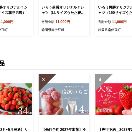
爵オリジナルＴシ
いろう男爵オリジナルＴシ
いろう男爵オリジナ
サイズ花見男爵）
ャツ（LLサイズうたた寝男
ャツ（150サイズう
爵）
男爵）
11,000円
11,000円
11,000円
寄附金額
寄附金額
伊豆町
静岡県南伊豆町
静岡県南伊豆町
品
3
4
年2月~5月発送】 い
【先行予約 2027年出荷】冷
【先行予約＿2027