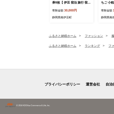
券9枚【 伊豆 宿泊 旅行 宿
ちご 小粒
旅館 観光 グルメ 食事 アク
みのり 
30,000円
寄附金額
寄附金額
ティビティ 南伊豆 クーポン
いちご 大
宿泊券 ヒリゾ浜 SUP カヤ
ゴ stra
静岡県南伊豆町
静岡県南
ック 桜 静岡 】 <BE-3>
み 朝採り
心安全 ich
苺 果物 
ギフト プ
ふるさと納税ホーム
ファッション
答 ケーキ
るさと納
ふるさと納税ホーム
ランキング
フ
南伊豆町
園 <AA-
プライバシーポリシー
運営会社
自治
© 2016 KDDI/au Commerce & Life, Inc.