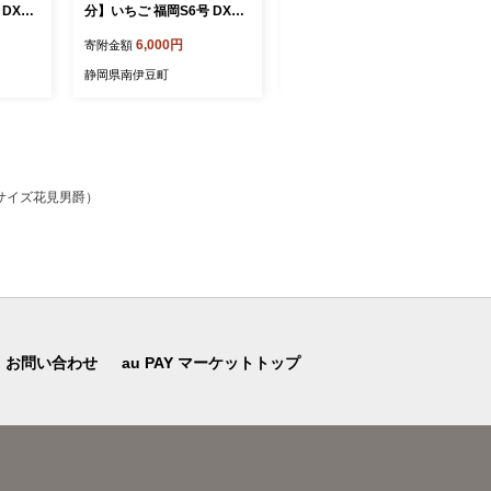
 DXパ
分】いちご 福岡S6号 DXパ
ちご 堅しろう DXパック こ
り いち
ック 2パック こだわり いち
だわり いちご 大容量 イチ
6,000円
10,800円
寄附金額
寄附金額
y 苺 新
ご イチゴ strawberry 苺 新
ゴ strawberry 苺 新鮮 朝摘
直 産地
鮮 朝摘み 朝採り 産直 産地
み 朝採り 産直 産地直送 安
静岡県南伊豆町
静岡県南伊豆町
tigo
直送 安心安全 ichigo itigo
心安全 ichigo itigo いちご
ーツ く
いちご 苺 果物 フルーツ く
苺 果物 フルーツ くだもの
ゼント
だもの ギフト プレゼント
ギフト プレゼント 贈物 贈
るさと
贈物 贈答 ケーキ ふるさと
答 ケーキ ふるさと納税 ふ
 いちご
納税 ふるさと納税苺 いちご
るさと納税苺 いちご 静岡県
なみのい
静岡県 南伊豆町 みなみのい
南伊豆町 みなみのいちご園
サイズ花見男爵）
>
ちご園 <AA-24>
<AA-27>
お問い合わせ
au PAY マーケットトップ