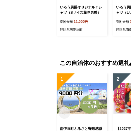
いろう男爵オリジナルＴシ
いろう男
ャツ（Sサイズ花見男爵）
ャツ（L
11,000円
寄附金額
寄附金額
静岡県南伊豆町
静岡県南
この自治体のおすすめ返礼
1
2
南伊豆町ふるさと寄附感謝
【2027