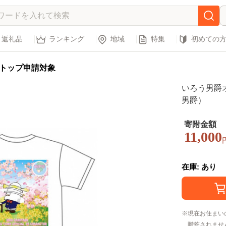
返礼品
ランキング
地域
特集
初めての
トップ申請対象
いろう男爵
男爵）
寄附金額
11,000
在庫: あり
現在お住まい
贈答されませ