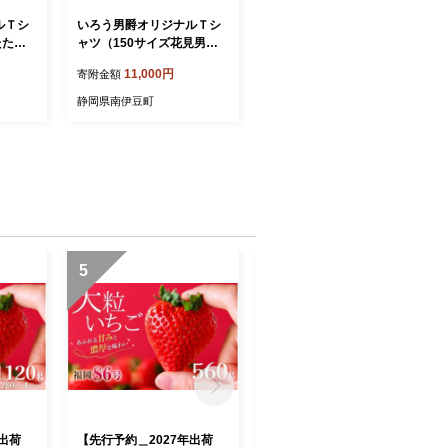
ルＴシ
いろう男爵オリジナルＴシ
たた寝
ャツ（150サイズ花⾒男
爵）
11,000円
寄附金額
静岡県南伊豆町
5
6
年出荷
【先行予約＿2027年出荷
【2027年 2～5月発送】 い