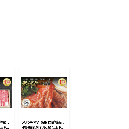
質等級：
米沢牛 すき焼用 肉質等級：
上 F2Y
4等級(B.M.S.No.5)以上 F2Y