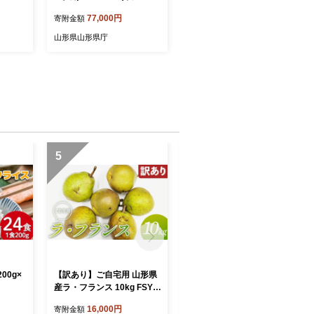
-2515
77,000円
寄附金額
山形県山形県庁
5
6
00g×
【訳あり】ご自宅用 山形県
《先行予約 2026年発送》山
産ラ・フランス 10kg FSY-2
形県産 白桃×黄桃 秀品 3kg
896
もも モモ 桃 デザート フル
16,000円
15,000円
寄附金額
寄附金額
ーツ 果物 くだもの 果実 食