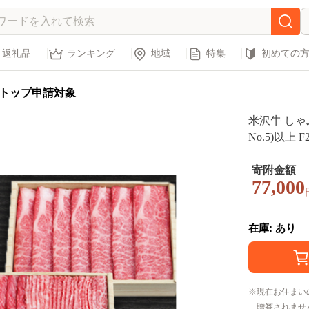
返礼品
ランキング
地域
特集
初めての
トップ申請対象
米沢牛 しゃぶ
No.5)以上 F2
寄附金額
77,000
在庫: あり
現在お住まい
贈答されませ