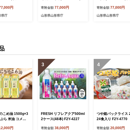
上 F2Y-0848
-2516
77,000円
77,000円
77,000円
寄附金額
寄附金額
形県庁
山形県山形県庁
山形県山形県庁
品
3
4
こめ油 1500g×3
FRESH リフレアクア500ml
つや姫パックライス 2
ぶら 米油 コメ油
2ケース(48本) F2Y-4227
24食入り F2Y-4770
め物 サラダ 山形
12,000円
38,000円
20,000円
寄附金額
寄附金額
 食用オイル 調理