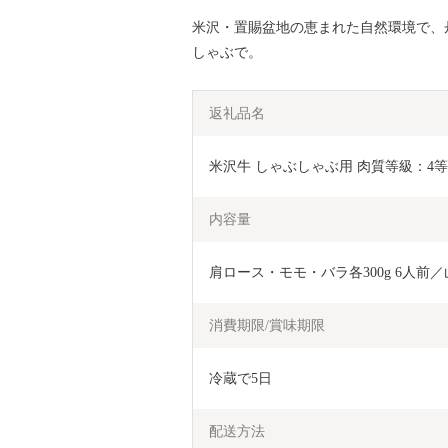
米沢・置賜盆地の恵まれた自然環境で、
しゃぶで。
返礼品名
米沢牛 しゃぶしゃぶ用 肉質等級：4等級(B.M
内容量
肩ロース・モモ・バラ各300g 6人前
消費期限/賞味期限
冷蔵で5日
配送方法