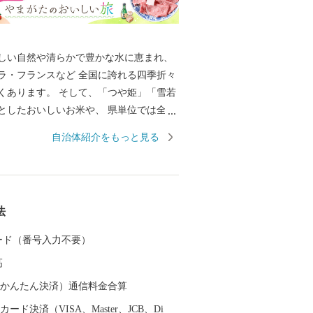
しい自然や清らかで豊かな水に恵まれ、
ラ・フランスなど 全国に誇れる四季折々
くあります。 そして、「つや姫」「雪若
としたおいしいお米や、 県単位では全国
示制度(ＧＩ)「山形」の指定を受けた日
自治体紹介をもっと見る
日本一美食・美酒県やまがた」にふさわ
慢です。 また、最上川舟運によって伝え
技術を磨き、研ぎ澄まされてきた多くの
芸品があります。 さらに、豊かな自然に
法
浴や果物狩り、スキーなど、四季を通じ
、楽しんでいただけるレジャーも目白押
 カード（番号入力不要）
んな山形県への旅を一層豊かなものにする
高
。山形県は、全ての市町村に温泉が湧出
に囲まれた温泉、近代的な大型旅館が立
（auかんたん決済）通信料金合算
湯治の温泉、海沿いの温泉など、様々なタ
ード決済（VISA、Master、JCB、Di