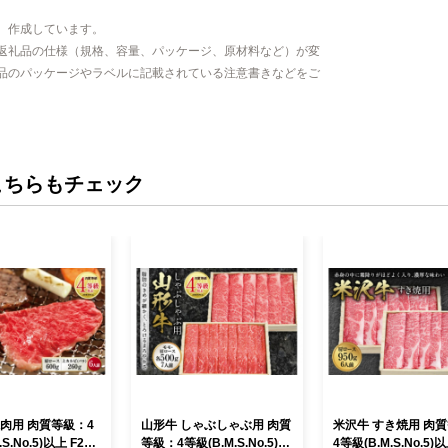
、作成しています。
返礼品の仕様（規格、容量、パッケージ、原材料など）が変
品のパッケージやラベルに記載されている注意書きなどをご
こちらもチェック
焼肉用 肉質等級：4
山形牛 しゃぶしゃぶ用 肉質
米沢牛 すき焼用 肉
S.No.5)以上 F2Y-
等級：4等級(B.M.S.No.5)以
4等級(B.M.S.No.5)以