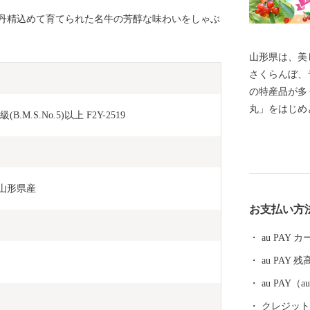
丹精込めて育てられた名牛の芳醇な味わいをしゃぶ
山形県は、美
さくらんぼ、
の特産品が多
丸」をはじめ
.S.No.5)以上 F2Y-2519
初の地理的表
本酒など、「
しい逸品も自
られた上方の
／山形県産
素晴らしい工
お支払い方
恵まれ、海水
て山形を感じ
au PAY
しです。 そ
au PAY 残
のが温泉です
し、山や渓谷
au PAY
並ぶ温泉、 
クレジットカ