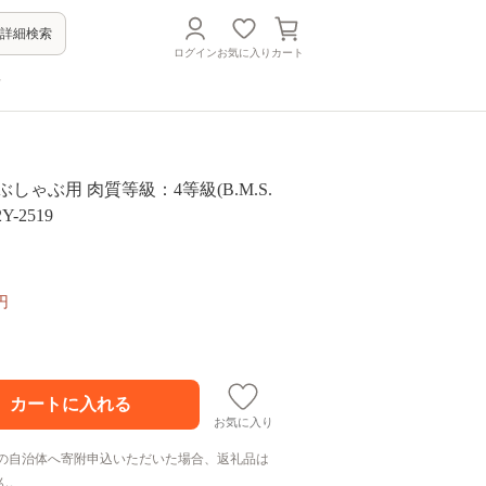
詳細検索
ログイン
お気に入り
カート
方
しゃぶ用 肉質等級：4等級(B.M.S.
Y-2519
円
お気に入り
の自治体へ寄附申込いただいた場合、返礼品は
ん。