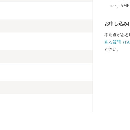
イプの温泉を
ners、AM
機に山形へお
自然をお楽し
お申し込み
不明点がある
ある質問（FA
ださい。