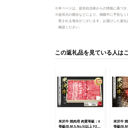
本ページは、提供自治体からの情報に基づき
提供元の都合などにより、掲載中に予告なく
更される場合がございます。お届けした返礼
確認ください。
この返礼品を見ている人は
米沢牛 焼肉用 肉質等級：4
米沢牛 
等級(B.M.S.No.5)以上 F2Y-
等級(B.M.