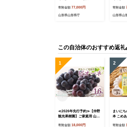
0843
0844
77,000円
寄附金額
寄附金額
山形県山形県庁
山形県山
この自治体のおすすめ返礼
1
2
≪2026年先行予約≫【仲野
まいにちの
観光果樹園】ご家庭用 山形
本 こめあ
県産 ピオーネ 1.6kg(2~4房)
揚げ物 炒
18,000円
寄附金額
寄附金額
種無し ぶどう 2026年8月下
県 食用油