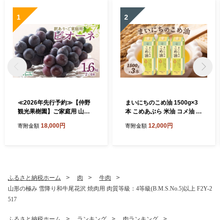
1
2
≪2026年先行予約≫【仲野
まいにちのこめ油 1500g×3
観光果樹園】ご家庭用 山形
本 こめあぶら 米油 コメ油 揚
県産 ピオーネ 1.6kg(2~4房)
げ物 炒め物 サラダ 山形県 食
18,000円
12,000円
寄附金額
寄附金額
種無し ぶどう 2026年8月下
用油 食用オイル 調理油 油 食
旬から順次発送 F2Y-5456
品 山形県 F2Y-1730
ふるさと納税ホーム
肉
牛肉
山形の極み 雪降り和牛尾花沢 焼肉用 肉質等級：4等級(B.M.S.No.5)以上 F2Y-2
517
ふるさと納税ホーム
ランキング
肉ランキング