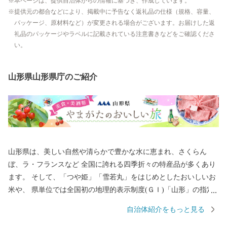
本ページは、提供自治体からの情報に基づき、作成しています。
提供元の都合などにより、掲載中に予告なく返礼品の仕様（規格、容量、
パッケージ、原材料など）が変更される場合がございます。お届けした返
礼品のパッケージやラベルに記載されている注意書きなどをご確認くださ
い。
山形県山形県庁のご紹介
山形県は、美しい自然や清らかで豊かな水に恵まれ、さくらん
ぼ、ラ・フランスなど 全国に誇れる四季折々の特産品が多くあり
ます。 そして、「つや姫」「雪若丸」をはじめとしたおいしいお
米や、 県単位では全国初の地理的表示制度(ＧＩ)「山形」の指定
を受けた日本酒など、「日本一美食・美酒県やまがた」にふさわ
自治体紹介をもっと見る
しい逸品も自慢です。 また、最上川舟運によって伝えられた上方