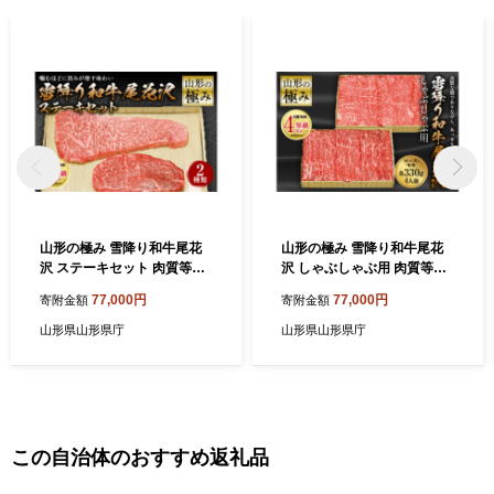
山形の極み 雪降り和牛尾花
山形の極み 雪降り和牛尾花
沢 ステーキセット 肉質等
沢 しゃぶしゃぶ用 肉質等
級：4等級(B.M.S.No.5)以上
級：4等級(B.M.S.No.5)以上
77,000円
77,000円
寄附金額
寄附金額
F2Y-0834
F2Y-0847
山形県山形県庁
山形県山形県庁
この自治体のおすすめ返礼品