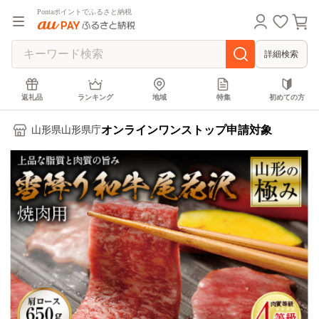
Pontaポイントでふるさと納税
詳細検索
返礼品
ランキング
地域
特集
初めての方
オンラインワンストップ申請対象
山形県山形県庁