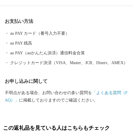
の技術を磨き、研ぎ澄まされてきた多くの素晴らしい工芸品があ
ります。 さらに、豊かな自然に恵まれ、海水浴や果物狩り、スキ
ーなど、四季を通じて山形を感じ、楽しんでいただけるレジャー
お支払い方法
も目白押しです。 そんな山形県への旅を一層豊かなものにするの
が温泉です。山形県は、全ての市町村に温泉が湧出し、山や渓谷
au PAY カード（番号入力不要）
に囲まれた温泉、近代的な大型旅館が立並ぶ温泉、 湯治の温泉、
au PAY 残高
海沿いの温泉など、様々なタイプの温泉を楽しむことができま
す。 ふるさと納税を機に山形へお越しいただき、旬の味覚、歴史
au PAY（auかんたん決済）通信料金合算
や文化、自然をお楽しみください。
クレジットカード決済（VISA、Master、JCB、Diners、AMEX）
お申し込みに関して
不明点がある場合、お問い合わせの多い質問を
「よくある質問（F
AQ）」
に掲載しておりますのでご確認ください。
この返礼品を見ている人はこちらもチェック