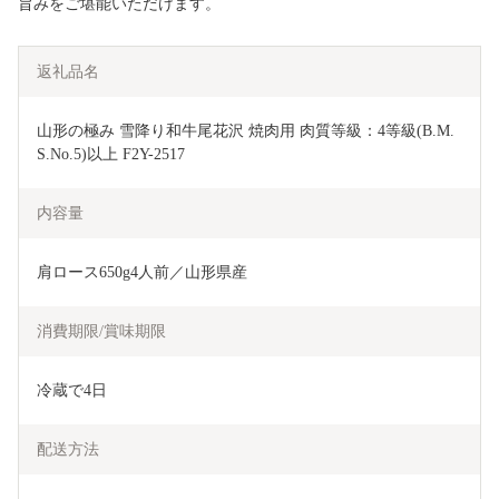
旨みをご堪能いただけます。
返礼品名
山形の極み 雪降り和牛尾花沢 焼肉用 肉質等級：4等級(B.M.
S.No.5)以上 F2Y-2517
内容量
肩ロース650g4人前／山形県産
消費期限/賞味期限
冷蔵で4日
配送方法