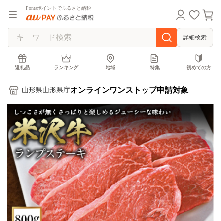
Pontaポイントでふるさと納税
詳細検索
返礼品
ランキング
地域
特集
初めての方
オンラインワンストップ申請対象
山形県山形県庁