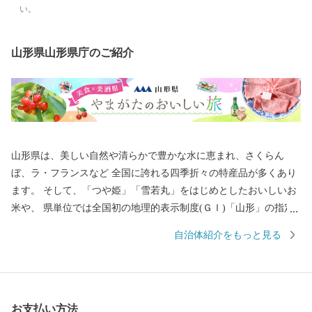
い。
山形県山形県庁のご紹介
山形県は、美しい自然や清らかで豊かな水に恵まれ、さくらん
ぼ、ラ・フランスなど 全国に誇れる四季折々の特産品が多くあり
ます。 そして、「つや姫」「雪若丸」をはじめとしたおいしいお
米や、 県単位では全国初の地理的表示制度(ＧＩ)「山形」の指定
を受けた日本酒など、「日本一美食・美酒県やまがた」にふさわ
自治体紹介をもっと見る
しい逸品も自慢です。 また、最上川舟運によって伝えられた上方
の技術を磨き、研ぎ澄まされてきた多くの素晴らしい工芸品があ
ります。 さらに、豊かな自然に恵まれ、海水浴や果物狩り、スキ
ーなど、四季を通じて山形を感じ、楽しんでいただけるレジャー
お支払い方法