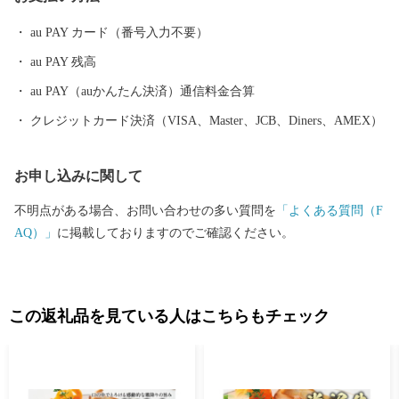
も目白押しです。 そんな山形県への旅を一層豊かなものにするの
が温泉です。山形県は、全ての市町村に温泉が湧出し、山や渓谷
au PAY カード（番号入力不要）
に囲まれた温泉、近代的な大型旅館が立並ぶ温泉、 湯治の温泉、
au PAY 残高
海沿いの温泉など、様々なタイプの温泉を楽しむことができま
す。 ふるさと納税を機に山形へお越しいただき、旬の味覚、歴史
au PAY（auかんたん決済）通信料金合算
や文化、自然をお楽しみください。
クレジットカード決済（VISA、Master、JCB、Diners、AMEX）
お申し込みに関して
不明点がある場合、お問い合わせの多い質問を
「よくある質問（F
AQ）」
に掲載しておりますのでご確認ください。
この返礼品を見ている人はこちらもチェック