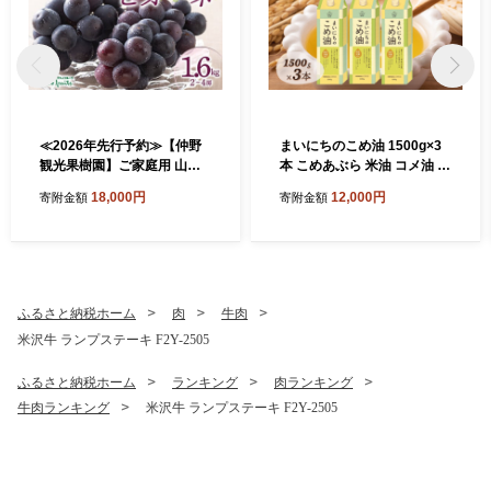
≪2026年先行予約≫【仲野
まいにちのこめ油 1500g×3
観光果樹園】ご家庭用 山形
本 こめあぶら 米油 コメ油 揚
県産 ピオーネ 1.6kg(2~4房)
げ物 炒め物 サラダ 山形県 食
18,000円
12,000円
寄附金額
寄附金額
種無し ぶどう 2026年8月下
用油 食用オイル 調理油 油 食
旬から順次発送 F2Y-5456
品 山形県 F2Y-1730
ふるさと納税ホーム
肉
牛肉
米沢牛 ランプステーキ F2Y-2505
ふるさと納税ホーム
ランキング
肉ランキング
牛肉ランキング
米沢牛 ランプステーキ F2Y-2505