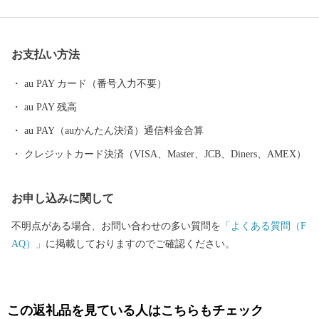
ともに山田錦（酒米）の主生産地となるとともに、三木金物ブラ
ンドとしても全国的に有名なまちです。 一方、市域内を中国及び
山陽自動車道が通過するなど、全国的にも交通の要衝として注目
お支払い方法
され、数多くのゴルフ場が立地する(ゴルフ場数25か所は、西日本
一)ほか、「三木ホースランドパーク」「山田錦の館」「吉川温泉
au PAY カード（番号入力不要）
よかたん」をはじめ大型リゾート施設「ネスタリゾート神戸」な
au PAY 残高
ど、観光資源も多彩なものがあります。
au PAY（auかんたん決済）通信料金合算
クレジットカード決済（VISA、Master、JCB、Diners、AMEX）
お申し込みに関して
不明点がある場合、お問い合わせの多い質問を
「よくある質問（F
AQ）」
に掲載しておりますのでご確認ください。
この返礼品を見ている人はこちらもチェック