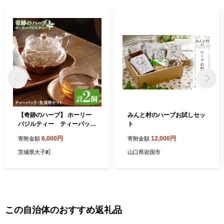
【奇跡のハーブ】 ホーリー
みんと村のハーブお試しセッ
バジルティー ティーパッ
ト
ク・急須用セット 計2個
6,000円
12,000円
寄附金額
寄附金額
お茶 紅茶 ハーブ バジル 爽や
か リフレッシュ (CA009)
茨城県大子町
山口県岩国市
この自治体のおすすめ返礼品