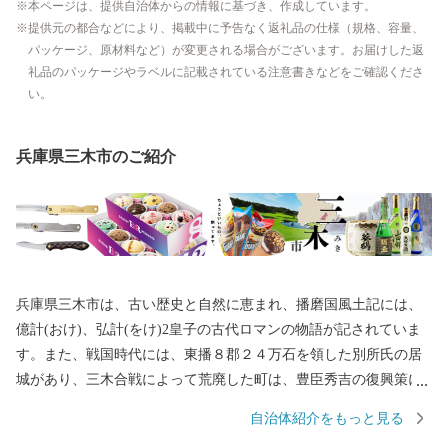
本ページは、提供自治体からの情報に基づき、作成しています。
提供元の都合などにより、掲載中に予告なく返礼品の仕様（規格、容量、
パッケージ、原材料など）が変更される場合がございます。お届けした返
礼品のパッケージやラベルに記載されている注意書きなどをご確認くださ
い。
兵庫県三木市のご紹介
兵庫県三木市は、古い歴史と自然に恵まれ、播磨国風土記には、
億計(おけ)、弘計(をけ)2皇子の古代ロマンの物語が記されていま
す。また、戦国時代には、東播８郡２４万石を領した別所氏の居
城があり、三木合戦によって荒廃した町は、豊臣秀吉の復興策に
よって商工業が活発化し、今日の金物産業の発展の基礎をつくり
自治体紹介をもっと見る
ました。 平成の大合併により兵庫県美嚢郡吉川町と合併し、名実