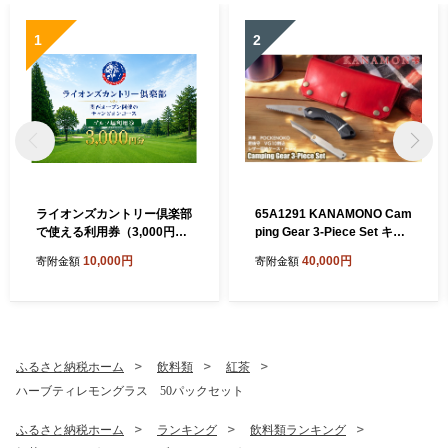
1
2
ライオンズカントリー倶楽部
65A1291 KANAMONO Cam
で使える利用券（3,000円
ping Gear 3-Piece Set キャ
分）
ンプギア3点セット RED／O
10,000円
40,000円
寄附金額
寄附金額
RANGE[髙島屋選定品］
ふるさと納税ホーム
飲料類
紅茶
ハーブティレモングラス 50パックセット
ふるさと納税ホーム
ランキング
飲料類ランキング