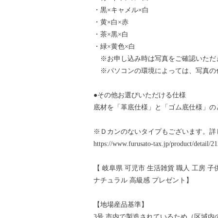
・黒×キャメル×白
・黄×白×赤
・茶×黒×白
・緑×黄色×白
※お申し込み時は写真をご確認いただ
※パソコンの環境によっては、写真の
●その他お選びいただける仕様
底材を「革底仕様」と「ゴム底仕様」の
※Ｄカンのないタイプもございます。詳
https://www.furusato-tax.jp/product/detail/
【 岐阜県 可児市 生活雑貨 職人 工房 
ナチュラル 高級感 プレゼント】
【地場産品基準】
3号 市内で製造されているため（区域