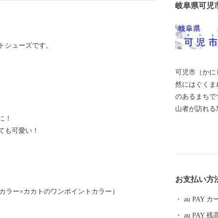
岐阜県可児
ストシューズです。
可児市（かに
然にはぐくま
のあるまちです。 市内だけでなく県外
山者が訪れる
に！
然公園には春
ても可愛い！
花が咲き誇り
に多くの方が
墳、銅たく発
代には明智光
お支払い方
地の金山城な
羽カラー×カカトのワンポイントカラー）
桃山時代から
au PAY
り、志野など
au PAY 残