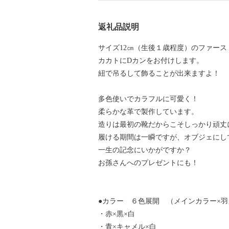
返礼品説明
サイズ12㎝（生後１歳程度）のファー
カカトにDカンをお付けします。
紐で吊るして飾ることが出来ますよ！
多色使いでカラフルに可愛く！
柔らかな革で製作しています。
造りは最初の靴だからこそしっかり頑丈
履ける期間は一瞬ですが、オブジェにし
一生の記念にいかがですか？
お孫さんへのプレゼントにも！
●カラー ６色展開 （メインカラー×
・赤×黒×白
・青×キャメル×白