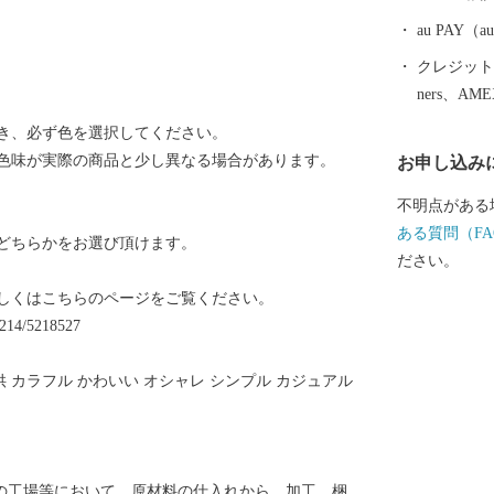
の志野茶わん
豊蔵が作陶を
au PAY
地”と呼ばれ
クレジットカ
を次の世代に
ners、AM
る魅力あるま
き、必ず色を選択してください。
ています！ 皆さんの温かいご支援をお待ちしておりま
色味が実際の商品と少し異なる場合があります。
お申し込み
す。 申し込み後の内容変更・寄附金受領証明書・ワン
ストップ特例
不明点がある
と納税サポー
ある質問（FA
どちらかをお選び頂けます。
土・日・祝、年末
ださい。
7 メールアドレス：s
しくはこちらのページをご覧ください。
ストップ特例
21214/5218527
年1月10日（
会郡玉城町
子供 カラフル かわいい オシャレ シンプル カジュアル
ワンストップ
トップ特例申
内の工場等において、原材料の仕入れから、加工、梱