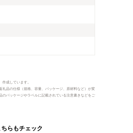
、作成しています。
返礼品の仕様（規格、容量、パッケージ、原材料など）が変
品のパッケージやラベルに記載されている注意書きなどをご
こちらもチェック