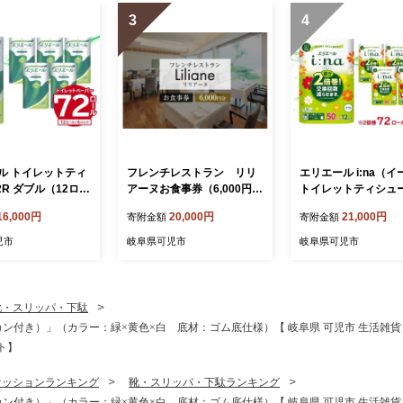
3
4
ル トイレットティ
フレンチレストラン リリ
エリエール i:na（
2R ダブル（12ロー
アーヌお食事券（6,000円
トイレットティシュー 
ク） 【 トイレット
分）【岐阜県 可児市 地産地
ダブル（50m巻）（
16,000円
20,000円
21,000円
寄附金額
寄附金額
香り付き 30m巻
消 魚 肉 野菜 デザート スー
ル×6パック） 【 トイレット
イレ 新生活 備蓄
プ フレンチ コース料理 新
ペーパー 2倍 巻 エコ
児市
岐阜県可児市
岐阜県可児市
品 生活雑貨 生活
鮮 旬 お祝い 記念日 誕生日
ラル 日用品 トイレ 
ック パルプ100％
デート 忘年会 新年会 顔合
き 新生活 備蓄 防災
児市 】
わせ 結納 】
生活雑貨 生活用品 
ト パルプ100％ 岐阜
靴・スリッパ・下駄
市 】
ン付き）」（カラー：緑×黄色×白 底材：ゴム底仕様）【 岐阜県 可児市 生活雑貨 職
ト】
ァッションランキング
靴・スリッパ・下駄ランキング
ン付き）」（カラー：緑×黄色×白 底材：ゴム底仕様）【 岐阜県 可児市 生活雑貨 職