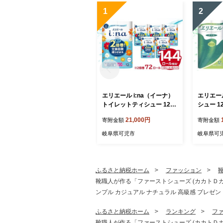
1
2
エリエール i:na（イーナ）
エリエー
トイレットティシュー 12R
シュー 1
シングル（100m巻）（12
ル×6パッ
21,000円
寄附金額
寄附金額
ロール×6パック） 【 トイレ
ペーパー 
ットペーパー 2倍 巻 エコ フ
日用品 ト
岐阜県可児市
岐阜県可
ローラル 日用品 トイレ 香
防災 消耗
り付き 新生活 備蓄 防災 消
用品 スト
耗品 生活雑貨 生活用品 コ
岐阜県 可
ンパクト 岐阜県 可児市 】
ふるさと納税ホーム
ファッション
靴職人が作る「ファーストシューズ (カカトＤカ
ンプル カジュアル ナチュラル 高級感 プレゼン
ふるさと納税ホーム
ランキング
フ
靴職人が作る「ファーストシューズ (カカトＤカ