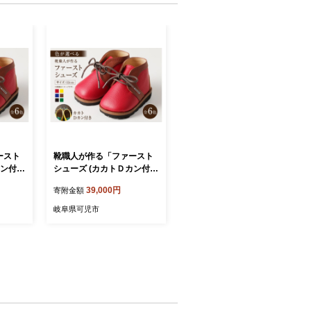
ースト
靴職人が作る「ファースト
カン付
シューズ (カカトＤカン付
白×
き）」（カラー：茶×黒×
39,000円
寄附金額
様）【
白 底材：ゴム底仕様）【
貨 職
岐阜県 可児市 生活雑貨 職
岐阜県可児市
ル かわ
人 工房 子供 カラフル かわ
ル カ
いい オシャレ シンプル カ
 高級感
ジュアル ナチュラル 高級感
プレゼント】