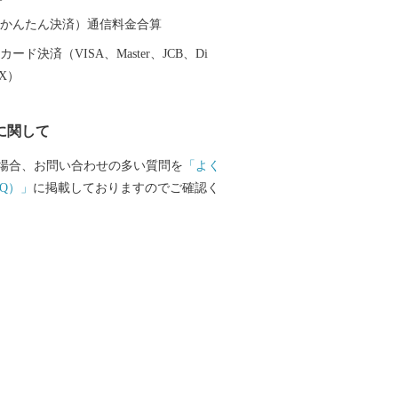
「卯花墻」がつくられ、人間国宝・荒川
行った久々利大萱は“美濃桃山陶の聖
（auかんたん決済）通信料金合算
ています。 素晴らしい自然、歴史、文化
ード決済（VISA、Master、JCB、Di
引き継ぎ、「若い世代が住みたいと感じ
EX）
ち」「住みごこち一番・可児」を目指し
に関して
申請書 ■お問い合わせ先 可児市ふるさ
場合、お問い合わせの多い質問を
「よく
ト室 (営業時間：９時～１８時 ※
Q）」
に掲載しておりますのでご確認く
年始は除く。) 電話：050-5527-202
upport@kani.furusato-lg.jp 【ワン
申請書の提出期限等】 提出期限 令和8
土）必着 送付先 〒519-0401 三重県度
世古501 可児市ふるさと納税
受付センター 宛 ※可児市では、ワンス
請受付を外部委託しています。