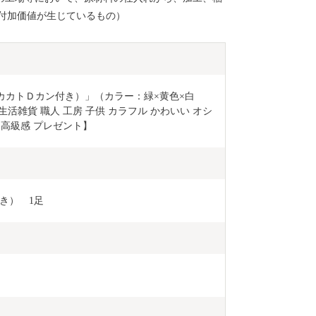
付加価値が生じているもの）
カカトＤカン付き）」（カラー：緑×黄色×白　
生活雑貨 職人 工房 子供 カラフル かわいい オシ
 高級感 プレゼント】
き）　1足