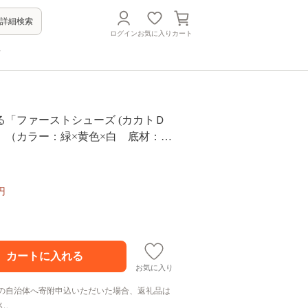
詳細検索
ログイン
お気に入り
カート
方
る「ファーストシューズ (カカトＤ
」（カラー：緑×黄色×白 底材：ゴ
 岐阜県 可児市 生活雑貨 職人 工房
ル かわいい オシャレ シンプル カジ
ュラル 高級感 プレゼント】
円
お気に入り
の自治体へ寄附申込いただいた場合、返礼品は
ん。