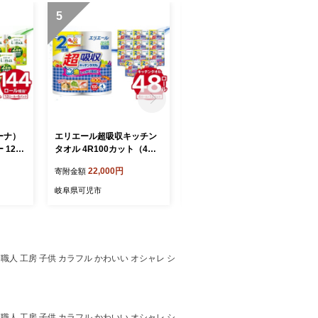
5
6
イーナ）
エリエール超吸収キッチン
ジョイフル本田 ディズニー
12R
タオル 4R100カット（4ロ
デザインティシュー 150W5
12ロー
ール×12パック）【キッチ
P（大王製紙株式会社共同企
22,000円
18,000円
寄附金額
寄附金額
ンペーパー ペーパータオル
画品） 【ボックス ティッシ
 フロー
超吸収 2倍巻き 消耗品 日用
ュ ペーパー 箱ティッシュ
岐阜県可児市
岐阜県可児市
香り付
品 吸収 長持ち 破れにくい
日用品 新生活 備蓄 防災 消
 消耗品
生活必需品 料理 掃除 新生
耗品 生活雑貨 生活用品 ス
コンパク
活 備蓄 防災 岐阜県 可児
トック】
県 可児
市】
人 工房 子供 カラフル かわいい オシャレ シ
人 工房 子供 カラフル かわいい オシャレ シ