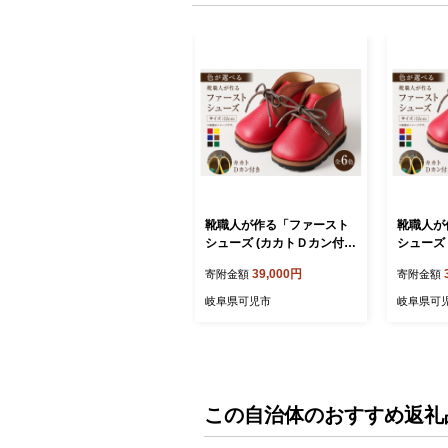
靴職人が作る「ファースト
靴職人が
シューズ (カカトＤカン付
シューズ
き）」（カラー：緑×黄色×
き）」（
39,000円
寄附金額
寄附金額
白 底材：革底仕様）【 岐
ル×白 
阜県 可児市 生活雑貨 職人
【 岐阜県
岐阜県可児市
岐阜県可
工房 子供 カラフル かわい
職人 工房
い オシャレ シンプル カジ
わいい 
ュアル ナチュラル 高級感
カジュア
プレゼント】
感 プレ
この自治体のおすすめ返礼