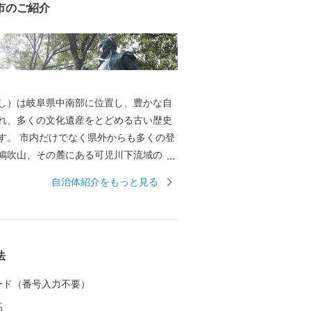
市のご紹介
し）は岐阜県中南部に位置し、豊かな自
れ、多くの文化遺産をとどめる古い歴史
からも多くの登
鳩吹山、その麓にある可児川下流域の自
になると小さな紫の妖精「かたくり」の
自治体紹介をもっと見る
、紫の絨毯を敷き詰めたかのような光景
毎年訪れています。 国指定史跡長塚古
掘の地など多くの遺跡が分布し、戦国時
秀出生地の明智（長山）城や森蘭丸出生
法
ど多くの城が築かれました。 また、安土
江戸時代のはじめの窯跡がいくつもあ
 カード（番号入力不要）
の焼き物がつくられました。中でも国宝
高