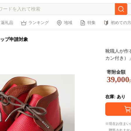
返礼品
ランキング
地域
特集
初めての
ップ申請対象
靴職人が作
カン付き）
ム底仕様）【
子供 カラフ
寄附金額
39,000
ュアル ナチ
在庫: あり
現在お住まい
贈答されませ