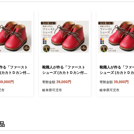
作る「ファースト
靴職人が作る「ファースト
靴職人が作る「ファ
 (カカトＤカン付
シューズ (カカトＤカン付
シューズ (カカトＤ
カラー：青×キャメ
き）」（カラー：黒×キャメ
き）」（カラー：黄×
39,000円
39,000円
39,000円
寄附金額
寄附金額
底材：ゴム底仕様）
ル×白 底材：ゴム底仕様）
赤 底材：ゴム底仕
 可児市 生活雑貨
【 岐阜県 可児市 生活雑貨
岐阜県 可児市 生活雑
児市
岐阜県可児市
岐阜県可児市
 子供 カラフル か
職人 工房 子供 カラフル か
人 工房 子供 カラフ
オシャレ シンプル
わいい オシャレ シンプル
いい オシャレ シンプ
ル ナチュラル 高級
カジュアル ナチュラル 高級
ジュアル ナチュラル
ゼント】
感 プレゼント】
プレゼント】
品