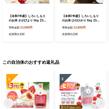
【令和7年産】しろいしもり
【令和7年産】しろいしもり
のお米 さがびより 5kg【Sun
のお米 ひのひかり 5kg【Sun
rise328】佐賀県産 特A 特A
rise328】佐賀県産 特A 特A
13,000円
13,000円
寄附金額
寄附金額
評価 白米 コメ こめ お米 白
評価 白米 コメ こめ お米 白
米 さがびより 人気 高評価 九
米 ひのひかり 人気 高評価 九
佐賀県白石町
佐賀県白石町
州 佐賀県 白石町 白石 令和8
州 佐賀県 白石町 白石 令和8
年発送[ICD009]
年発送[ICD011]
この自治体のおすすめ返礼品
1
2