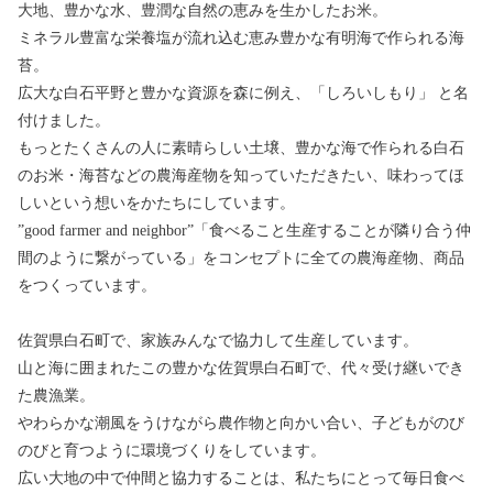
大地、豊かな水、豊潤な自然の恵みを生かしたお米。
ミネラル豊富な栄養塩が流れ込む恵み豊かな有明海で作られる海
苔。
広大な白石平野と豊かな資源を森に例え、「しろいしもり」 と名
付けました。
もっとたくさんの人に素晴らしい土壌、豊かな海で作られる白石
のお米・海苔などの農海産物を知っていただきたい、味わってほ
しいという想いをかたちにしています。
”good farmer and neighbor”「食べること生産することが隣り合う仲
間のように繋がっている」をコンセプトに全ての農海産物、商品
をつくっています。
佐賀県白石町で、家族みんなで協力して生産しています。
山と海に囲まれたこの豊かな佐賀県白石町で、代々受け継いでき
た農漁業。
やわらかな潮風をうけながら農作物と向かい合い、子どもがのび
のびと育つように環境づくりをしています。
広い大地の中で仲間と協力することは、私たちにとって毎日食べ