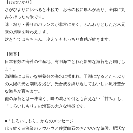
【ひのひかり】
さがびよりに比べると小粒で、お米の粒に厚みがあり、全体に丸
みを持ったお米です。
味・粘り・香りのバランスが非常に良く、ふんわりとしたお米元
来の風味を味わえます。
炊きたてはもちろん、冷えてももっちり食感が続きます。
【海苔】
日本有数の海苔の生産地、有明海でとれた新鮮な海苔をお届けし
ます。
満潮時には豊かな栄養分の海水に揉まれ、干潮になるとたっぷり
の太陽の光と潮風を浴び、光合成を繰り返しておいしい風味豊か
な海苔が育ちます。
他の海苔とは一味違う、味の濃さや何とも言えない「甘み」も、
「しろいしもり」の海苔の大きな特徴です。
■「しろいしもり」からのメッセージ
代々続く農漁業のノウハウと佐賀白石のおだやかな気候、肥沃な