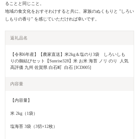
ることと同じこと。
地域の食文化をおすそわけすると共に、家族のぬくもりと ”しろい
しもりの香り” を感じていただければ幸いです。
返礼品名
【令和6年産】【農家直送】米2kg＆塩のり3袋　しろいしも
りの御結びセット【Sunrise328】米 お米 海苔 ノリ のり  人気 
高評価 九州 佐賀県 白石町  白石 [ICD005]
内容量
【内容量】
米 2kg（1袋）
塩海苔 3袋（3切×12枚）