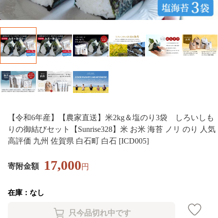
【令和6年産】【農家直送】米2kg＆塩のり3袋 しろいしも
りの御結びセット【Sunrise328】米 お米 海苔 ノリ のり 人気
高評価 九州 佐賀県 白石町 白石 [ICD005]
17,000
寄附金額
円
在庫：なし