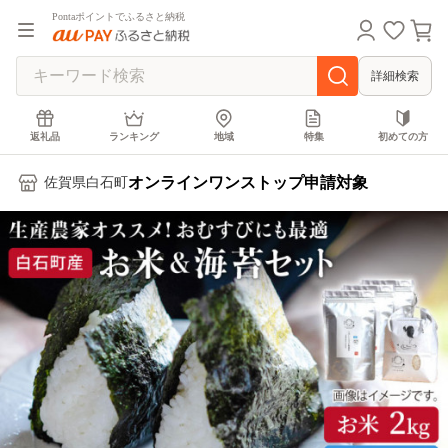
Pontaポイントでふるさと納税
詳細検索
返礼品
ランキング
地域
特集
初めての方
オンラインワンストップ申請対象
佐賀県白石町