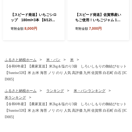
【スピード発送】いちごシロ
【スピード発送】佐賀県産い
ップ 180ml×3本 【8/12ICH
ちご使用！いちごジャム 150
IGOFARM】シロップ いちご
ml×3パック【8/12ICHIGOFA
8,000円
7,000円
寄附金額
寄附金額
シロップ いちご イチゴ 苺 い
RM】いちごジャム イチゴジ
ちごミルク 牛乳 いちごソー
ャム いちご イチゴ 苺 ジャム
ダ フルーツ ソース 朝食 ヨー
フルーツ ソース 朝食 トース
グルト アイス 加工品 簡単 国
ト ギフト ヨーグルト アイス
産 九州産 佐賀県 佐賀 白石町
加工品 パウチ 簡単 国産 九州
白石 [IBR012]
産 佐賀県 佐賀 白石町 白石 [I
ふるさと納税ホーム
米・パン
米
BR010]
【令和6年産】【農家直送】米2kg＆塩のり3袋 しろいしもりの御結びセット
【Sunrise328】米 お米 海苔 ノリ のり 人気 高評価 九州 佐賀県 白石町 白石 [IC
D005]
ふるさと納税ホーム
ランキング
米・パンランキング
米ランキング
【令和6年産】【農家直送】米2kg＆塩のり3袋 しろいしもりの御結びセット
【Sunrise328】米 お米 海苔 ノリ のり 人気 高評価 九州 佐賀県 白石町 白石 [IC
D005]