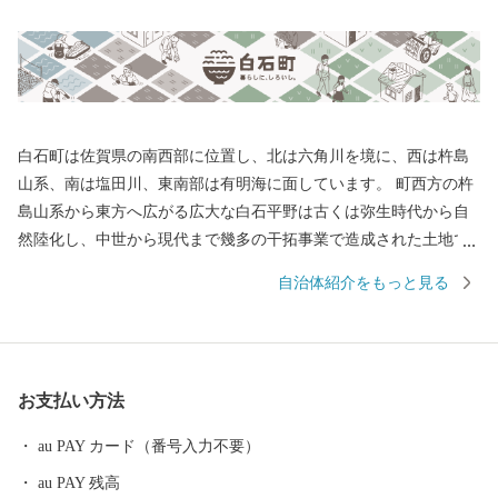
白石町は佐賀県の南西部に位置し、北は六角川を境に、西は杵島
山系、南は塩田川、東南部は有明海に面しています。 町西方の杵
島山系から東方へ広がる広大な白石平野は古くは弥生時代から自
然陸化し、中世から現代まで幾多の干拓事業で造成された土地で
す。特色としては粘室土壌で、米・麦・野菜・施設園芸等の農業
自治体紹介をもっと見る
好適地帯となっています。また、六角川や塩田川をはじめとする
川は、地域にうるおいを与えながら、宝の海とも言われる有明海
に注いでいます。 多くの農産品がありますが、特産品である玉ね
ぎやれんこんはともに佐賀県一の生産量を誇り、東京をはじめ全
お支払い方法
国各地へ出荷され、品質の良さ、美味しさで好評です。 また、有
明海で生産される海苔も好評で、ほかにも、キャベツ、アスパ
au PAY カード（番号入力不要）
ラ、イチゴ（さがほのか）さらに牛の肥育（佐賀牛）も盛んで
au PAY 残高
す。さらに新しい産物や6次産業化にも積極的に取り組んでいま