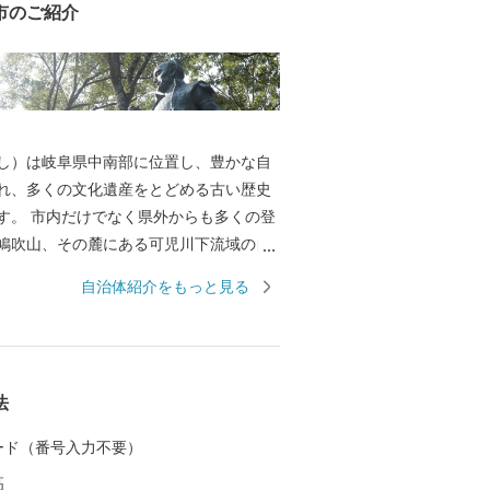
市のご紹介
し）は岐阜県中南部に位置し、豊かな自
れ、多くの文化遺産をとどめる古い歴史
からも多くの登
鳩吹山、その麓にある可児川下流域の自
になると小さな紫の妖精「かたくり」の
自治体紹介をもっと見る
、紫の絨毯を敷き詰めたかのような光景
毎年訪れています。 国指定史跡長塚古
掘の地など多くの遺跡が分布し、戦国時
秀出生地の明智（長山）城や森蘭丸出生
法
ど多くの城が築かれました。 また、安土
江戸時代のはじめの窯跡がいくつもあ
 カード（番号入力不要）
の焼き物がつくられました。中でも国宝
高