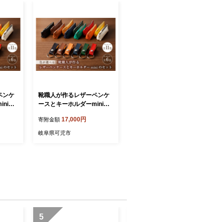
ペンケ
靴職人が作るレザーペンケ
niの
ースとキーホルダーminiの
備考】
セット 【配送情報備考】
17,000円
寄附金額
阜県 可
ペンケース：深緑【 岐阜県
工房 レ
可児市 生活雑貨 職人 工房
岐阜県可児市
ニセック
レディース メンズ ユニセッ
ル ナ
クス シンプル カジュアル
記用具
ナチュラル 筆入れ 筆記用具
感】
文房具 ケース 高級感】
5
6