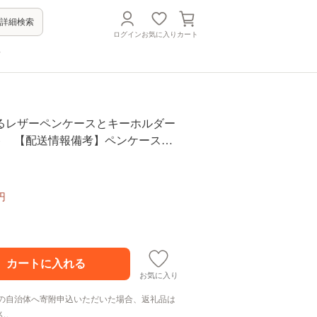
詳細検索
ログイン
お気に入り
カート
方
るレザーペンケースとキーホルダー
ット 【配送情報備考】ペンケース：
岐阜県 可児市 生活雑貨 職人 工房 レ
ンズ ユニセックス シンプル カジュ
ラル 筆入れ 筆記用具 文房具 ケース
円
お気に入り
の自治体へ寄附申込いただいた場合、返礼品は
ん。