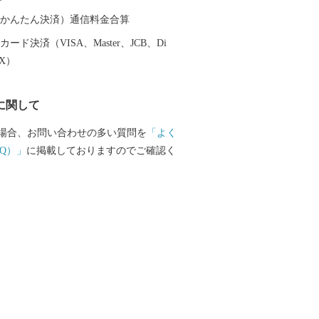
「卯花墻」がつくられ、人間国宝・荒川
行った久々利大萱は“美濃桃山陶の聖
（auかんたん決済）通信料金合算
ています。 素晴らしい自然、歴史、文化
ード決済（VISA、Master、JCB、Di
引き継ぎ、「若い世代が住みたいと感じ
EX）
ち」「住みごこち一番・可児」を目指し
に関して
申請書 ■お問い合わせ先 可児市ふるさ
場合、お問い合わせの多い質問を
「よく
ト室 (営業時間：９時～１８時 ※
Q）」
に掲載しておりますのでご確認く
年始は除く。) 電話：050-5527-202
upport@kani.furusato-lg.jp 【ワン
申請書の提出期限等】 提出期限 令和8
土）必着 送付先 〒519-0401 三重県度
世古501 可児市ふるさと納税
受付センター 宛 ※可児市では、ワンス
請受付を外部委託しています。