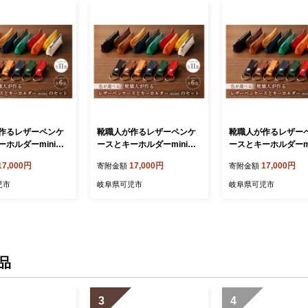
作るレザーペンケ
靴職人が作るレザーペンケ
靴職人が作るレザー
ーホルダーminiの
ースとキーホルダーminiの
ースとキーホルダーmi
【配送情報備考】
セット 【配送情報備考】
セット 【配送情報
17,000円
17,000円
17,000円
寄附金額
寄附金額
ス：濃茶【 岐阜県
ペンケース：茶【 岐阜県 可
ペンケース：紺【 岐
活雑貨 職人 工房
児市 生活雑貨 職人 工房 レ
児市 生活雑貨 職人 
児市
岐阜県可児市
岐阜県可児市
ス メンズ ユニセッ
ディース メンズ ユニセック
ディース メンズ ユ
ンプル カジュアル
ス シンプル カジュアル ナ
ス シンプル カジュア
ル 筆入れ 筆記用具
チュラル 筆入れ 筆記用具
チュラル 筆入れ 筆
ケース 高級感】
文房具 ケース 高級感】
文房具 ケース 高級
品
3
4