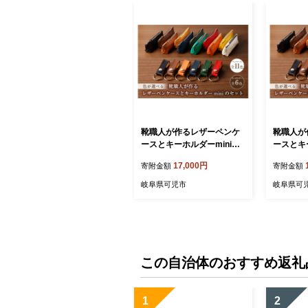
靴職人が作るレザーペンケ
靴職人が
ースとキーホルダーminiの
ースとキ
セット 【配送情報備考】
セット 
17,000円
寄附金額
寄附金額
ペンケース：黒【 岐阜県 可
ペンケー
児市 生活雑貨 職人 工房 レ
可児市 生
岐阜県可児市
岐阜県可
ディース メンズ ユニセック
レディー
ス シンプル カジュアル ナ
クス シ
チュラル 筆入れ 筆記用具
ナチュラ
文房具 ケース 高級感】
文房具 
この自治体のおすすめ返礼
1
2