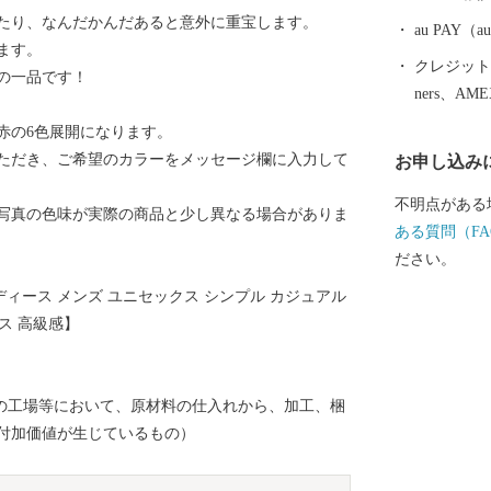
の志野茶わん
たり、なんだかんだあると意外に重宝します。
豊蔵が作陶を
au PAY
ます。
地”と呼ばれ
クレジットカ
の一品です！
を次の世代に
ners、AM
る魅力あるま
赤の6色展開になります。
ています！ 皆さんの温かいご支援をお待ちしておりま
き、ご希望のカラーをメッセージ欄に入力して
お申し込み
す。 申し込み後の内容変更・寄附金受領証明書・ワン
ストップ特例
不明点がある
の色味が実際の商品と少し異なる場合がありま
と納税サポー
ある質問（FA
土・日・祝、年末
ださい。
7 メールアドレス：s
レディース メンズ ユニセックス シンプル カジュアル
ストップ特例
ス 高級感】
年1月10日（
会郡玉城町
ワンストップ
内の工場等において、原材料の仕入れから、加工、梱
トップ特例申
付加価値が生じているもの）