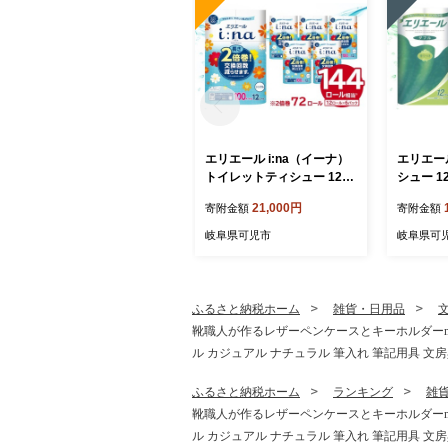
エリエール i:na（イーナ）
エリエー
トイレットティシュー 12R
シュー 1
シングル（100m巻）（12
ル×6パッ
21,000円
寄附金額
寄附金額
ロール×6パック） 【 トイレ
ペーパー 
ットペーパー 2倍 巻 エコ フ
日用品 ト
岐阜県可児市
岐阜県可
ローラル 日用品 トイレ 香
防災 消耗
り付き 新生活 備蓄 防災 消
用品 スト
耗品 生活雑貨 生活用品 コ
岐阜県 可
ンパクト 岐阜県 可児市 】
ふるさと納税ホーム
雑貨・日用品
靴職人が作るレザーペンケースとキーホルダーmi
ル カジュアル ナチュラル 筆入れ 筆記用具 文房
ふるさと納税ホーム
ランキング
雑
靴職人が作るレザーペンケースとキーホルダーmi
ル カジュアル ナチュラル 筆入れ 筆記用具 文房