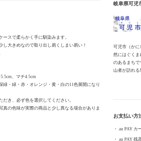
岐阜県可児
ケースで柔らかく手に馴染みます。
少し大きめなので取り出し易くしまい易い！
可児市（かに
。
然にはぐくま
のあるまちです。 市内だけでなく県外
山者が訪れる
5.5cm、マチ4.5cm
然公園には春
深緑・緑・赤・オレンジ・黄・白の11色展開になり
花が咲き誇り
に多くの方が
き、必ず色を選択してください。
墳、銅たく発
の色味が実際の商品と少し異なる場合がありま
代には明智光
お支払い方
地の金山城な
桃山時代から
au PAY
り、志野など
au PAY 残