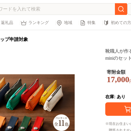
返礼品
ランキング
地域
特集
初めての
ップ申請対象
靴職人が作
miniのセ
キャメル【 
ディース メ
寄附金額
17,000
アル ナチュ
高級感】
在庫: あり
現在お住まい
贈答されませ