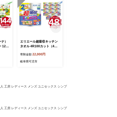
イーナ）
エリエール超吸収キッチン
ジョイフル本田 ディズニー
12R
タオル 4R100カット（4ロ
デザインティシュー 150W5
12ロー
ール×12パック）【キッチ
P（大王製紙株式会社共同企
22,000円
18,000円
寄附金額
寄附金額
ンペーパー ペーパータオル
画品） 【ボックス ティッシ
 フロー
超吸収 2倍巻き 消耗品 日用
ュ ペーパー 箱ティッシュ
岐阜県可児市
岐阜県可児市
香り付
品 吸収 長持ち 破れにくい
日用品 新生活 備蓄 防災 消
 消耗品
生活必需品 料理 掃除 新生
耗品 生活雑貨 生活用品 ス
コンパク
活 備蓄 防災 岐阜県 可児
トック】
県 可児
市】
 工房 レディース メンズ ユニセックス シンプ
 工房 レディース メンズ ユニセックス シンプ