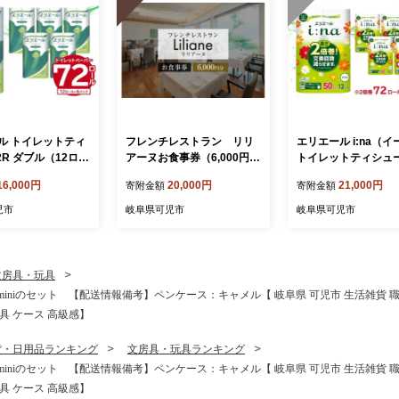
ル トイレットティ
フレンチレストラン リリ
エリエール i:na（
2R ダブル（12ロー
アーヌお食事券（6,000円
トイレットティシュー 
ク） 【 トイレット
分）【岐阜県 可児市 地産地
ダブル（50m巻）（
16,000円
20,000円
21,000円
寄附金額
寄附金額
香り付き 30m巻
消 魚 肉 野菜 デザート スー
ル×6パック） 【 トイレット
イレ 新生活 備蓄
プ フレンチ コース料理 新
ペーパー 2倍 巻 エコ
児市
岐阜県可児市
岐阜県可児市
品 生活雑貨 生活
鮮 旬 お祝い 記念日 誕生日
ラル 日用品 トイレ 
ック パルプ100％
デート 忘年会 新年会 顔合
き 新生活 備蓄 防災
児市 】
わせ 結納 】
生活雑貨 生活用品 
ト パルプ100％ 岐阜
文房具・玩具
市 】
niのセット 【配送情報備考】ペンケース：キャメル【 岐阜県 可児市 生活雑貨 職人
具 ケース 高級感】
貨・日用品ランキング
文房具・玩具ランキング
niのセット 【配送情報備考】ペンケース：キャメル【 岐阜県 可児市 生活雑貨 職人
具 ケース 高級感】