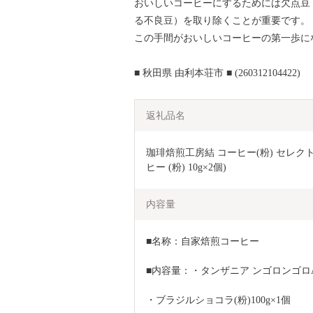
おいしいコーヒーにするためには欠点豆
る不良豆）を取り除くことが重要です。
この手間がおいしいコーヒーの第一歩に
■ 秋田県 由利本荘市 ■ (260312104422)
返礼品名
珈琲焙煎工房結 コーヒー(粉) セレクトセ
ヒー (粉) 10g×2個)
内容量
■名称：自家焙煎コーヒー
■内容量：・タンザニア ンゴロンゴロAA+
・ブラジルショコラ(粉)100g×1個