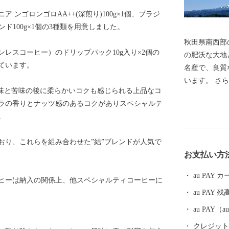
ンゴロンゴロAA++(深煎り)100g×1個、ブラジ
ンド100g×1個の3種類を用意しました。
秋田県南西部
レスコーヒー）のドリップパック10g入り×2個の
の肥沃な大地
ています。
名産で、良質
います。 さ
酸味と苦味の後に柔らかいコクも感じられる上品なコ
のブランド牛
ラの香りとナッツ感のあるコクがありスペシャルテ
アスパラガス
。
す。 由利本
ださい。
おり、これらを組み合わせた”結”ブレンドが人気で
お支払い方
au PAY
ヒーは納入の関係上、他スペシャルティコーヒーに
au PAY 残
au PAY
クレジットカ