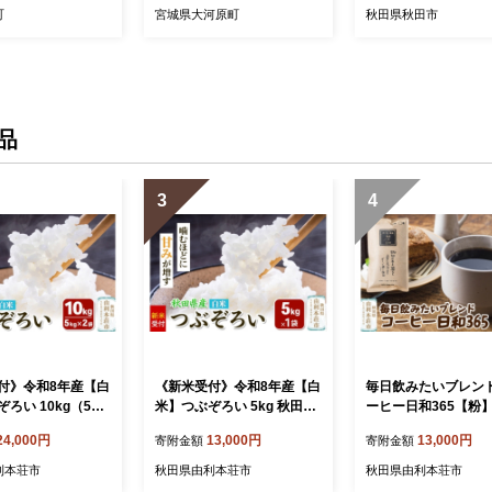
コーヒー ドリップ
町
宮城県大河原町
秋田県秋田市
品
3
4
付》令和8年産【白
《新米受付》令和8年産【白
毎日飲みたいブレン
ろい 10kg（5kg
米】つぶぞろい 5kg 秋田県
ーヒー日和365【粉】
秋田県由利本荘市産
由利本荘市産 [新米予約 米
（130g×3袋）＜ク
24,000円
13,000円
13,000円
寄附金額
寄附金額
 米 お米 白米 精米
お米 白米 精米 つぶぞろい
うパケット＞ [珈琲 
い 粒ぞろい 大粒
粒ぞろい 大粒 粒が大きい
ー 自家焙煎 ブレンド
利本荘市
秋田県由利本荘市
秋田県由利本荘市
い 柔らかい食感 甘
柔らかい食感 甘み 粘り 香
ドリンク 秋田県 由