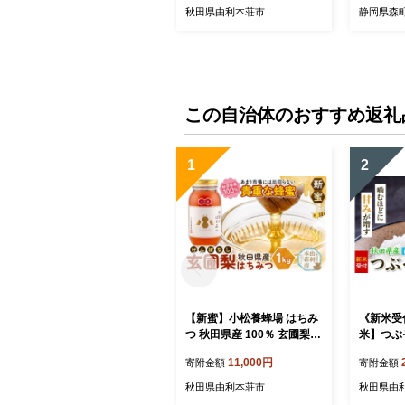
秋田県由利本荘市
静岡県森
この自治体のおすすめ返礼
1
2
【新蜜】小松養蜂場 はちみ
《新米受
つ 秋田県産 100％ 玄圃梨蜂
米】つぶぞ
蜜 1kg [はちみつ ハチミツ
×2袋）
11,000円
寄附金額
寄附金額
蜂蜜 国産 秋田県産]
[新米予約
つぶぞろ
秋田県由利本荘市
秋田県由
粒が大き