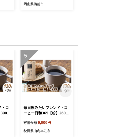
岡山県備前市
5
6
ド・コ
毎日飲みたいブレンド・コ
毎日飲みたいブレンド・コ
390g
ーヒー日和365【粉】260g
ーヒー日和365【粉】130g
ロネコゆ
（130g×2袋）＜クロネコゆ
（130g×1袋）＜クロネコゆ
9,000円
5,000円
寄附金額
寄附金額
コーヒ
うパケット＞ [珈琲 コーヒ
うパケット＞ [珈琲 コーヒ
 飲料
ー 自家焙煎 ブレンド 飲料
ー 自家焙煎 ブレンド 飲料
秋田県由利本荘市
秋田県由利本荘市
利本荘市
ドリンク 秋田県 由利本荘市
ドリンク 秋田県 由利本荘市