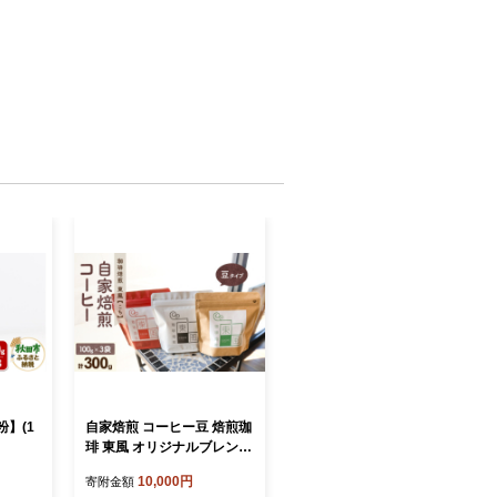
】(1
自家焙煎 コーヒー豆 焙煎珈
琲 東風 オリジナルブレンド
100g×3袋 セット
10,000円
寄附金額