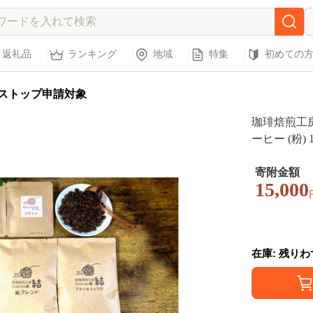
返礼品
ランキング
地域
特集
初めての
ストップ申請対象
珈琲焙煎工房
ーヒー (粉) 
0g×2個)
寄附金額
15,000
在庫: 残り