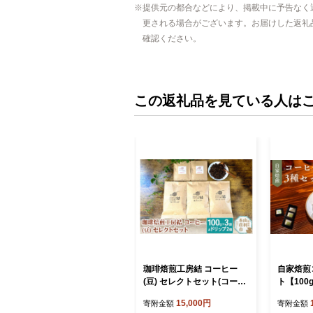
提供元の都合などにより、掲載中に予告なく
更される場合がございます。お届けした返礼
確認ください。
この返礼品を見ている人は
珈琲焙煎工房結 コーヒー
自家焙煎
(豆) セレクトセット(コーヒ
ト【100
ー (豆) 100g×3袋 ＆ ドリッ
粉） 珈琲
15,000円
寄附金額
寄附金額
プコーヒー (粉) 10g×2個)
琲