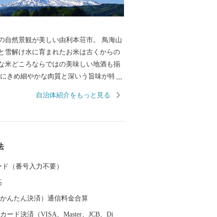
の自然景観が美しい由利本荘市。 鳥海山
と雪解け水に育まれたお米は古くからの
な米どころならではの美味しい地酒も揃
らにきめ細やかな肉質と深いう旨味が特徴
「秋田由利牛」、土づくりにこだわった
自治体紹介をもっと見る
などの野菜をはじめ、食の魅力も満載で
荘市の魅力を、食を通じてぜひお楽しみく
法
 カード（番号入力不要）
高
（auかんたん決済）通信料金合算
ード決済（VISA、Master、JCB、Di