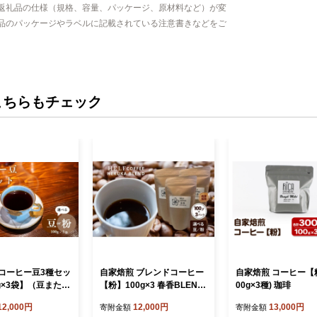
返礼品の仕様（規格、容量、パッケージ、原材料など）が変
品のパッケージやラベルに記載されている注意書きなどをご
こちらもチェック
コーヒー豆3種セッ
自家焙煎 ブレンドコーヒー
自家焙煎 コーヒー【粉
g×3袋】（豆または
【粉】100g×3 春香BLEND
00g×3種) 珈琲
豆 コーヒー粉 珈
HELF COFFEE コーヒー 珈
12,000円
12,000円
13,000円
寄附金額
寄附金額
琲 ブレンド 焙煎 ドリップ